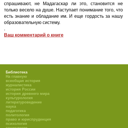
спрашивают, не Мадагаскар ли это, становится не
только весело на душе. Наступает понимание того, что
есть знание и обладание им. И еще гордость за нашу
образовательную систему.
.
Ваш комментарий о книге
Библиотека
На главную
всеобщая история
журналистика
история России
история древнего мира
культурология
литературоведение
наука
педагогика
политология
право и юриспруденция
психология
социология