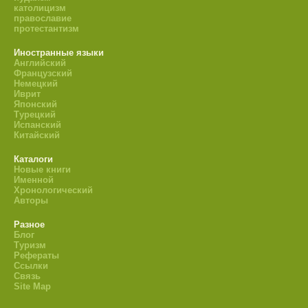
католицизм
православие
протестантизм
Иностранные языки
Английский
Французский
Немецкий
Иврит
Японский
Турецкий
Испанский
Китайский
Каталоги
Новые книги
Именной
Хронологический
Авторы
Разное
Блог
Туризм
Рефераты
Ссылки
Связь
Site Map