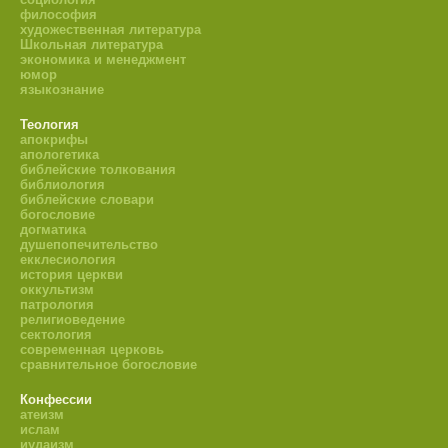
философия
художественная литература
Школьная литература
экономика и менеджмент
юмор
языкознание
Теология
апокрифы
апологетика
библейские толкования
библиология
библейские словари
богословие
догматика
душепопечительство
екклесиология
история церкви
оккультизм
патрология
религиоведение
сектология
современная церковь
сравнительное богословие
Конфессии
атеизм
ислам
иудаизм