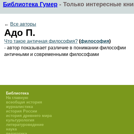
Библиотека Гумер
-
Только интересные кни
←
Все авторы
Адо П.
Что такое античная философия?
(
философия
)
- автор показывает различие в понимании философии
античными и современными философами
Библиотека
На главную
всеобщая история
журналистика
история России
история древнего мира
культурология
литературоведение
наука
педагогика