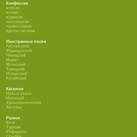
Конфессии
атеизм
ислам
иудаизм
католицизм
православие
протестантизм
Иностранные языки
Английский
Французский
Немецкий
Иврит
Японский
Турецкий
Испанский
Китайский
Каталоги
Новые книги
Именной
Хронологический
Авторы
Разное
Блог
Туризм
Рефераты
Ссылки