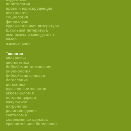
политология
право и юриспруденция
психология
социология
философия
художественная литература
Школьная литература
экономика и менеджмент
юмор
языкознание
Теология
апокрифы
апологетика
библейские толкования
библиология
библейские словари
богословие
догматика
душепопечительство
екклесиология
история церкви
оккультизм
патрология
религиоведение
сектология
современная церковь
сравнительное богословие