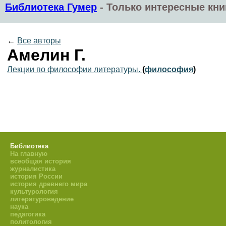
Библиотека Гумер
-
Только интересные кни
←
Все авторы
Амелин Г.
Лекции по философии литературы.
(
философия
)
Библиотека
На главную
всеобщая история
журналистика
история России
история древнего мира
культурология
литературоведение
наука
педагогика
политология