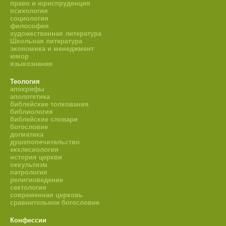
право и юриспруденция
психология
социология
философия
художественная литература
Школьная литература
экономика и менеджмент
юмор
языкознание
Теология
апокрифы
апологетика
библейские толкования
библиология
библейские словари
богословие
догматика
душепопечительство
екклесиология
история церкви
оккультизм
патрология
религиоведение
сектология
современная церковь
сравнительное богословие
Конфессии