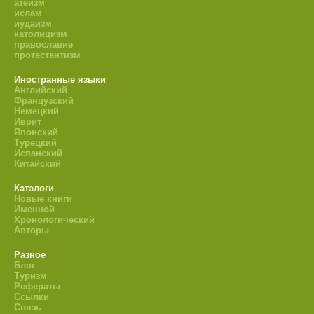
атеизм
ислам
иудаизм
католицизм
православие
протестантизм
Иностранные языки
Английский
Французский
Немецкий
Иврит
Японский
Турецкий
Испанский
Китайский
Каталоги
Новые книги
Именной
Хронологический
Авторы
Разное
Блог
Туризм
Рефераты
Ссылки
Связь