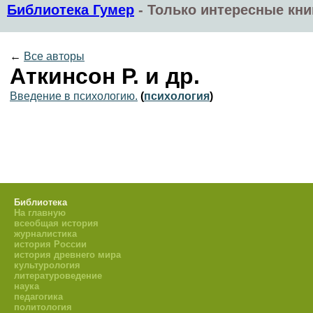
Библиотека Гумер
-
Только интересные кни
←
Все авторы
Аткинсон Р. и др.
Введение в психологию.
(
психология
)
Библиотека
На главную
всеобщая история
журналистика
история России
история древнего мира
культурология
литературоведение
наука
педагогика
политология