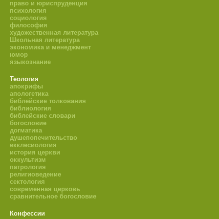
право и юриспруденция
психология
социология
философия
художественная литература
Школьная литература
экономика и менеджмент
юмор
языкознание
Теология
апокрифы
апологетика
библейские толкования
библиология
библейские словари
богословие
догматика
душепопечительство
екклесиология
история церкви
оккультизм
патрология
религиоведение
сектология
современная церковь
сравнительное богословие
Конфессии