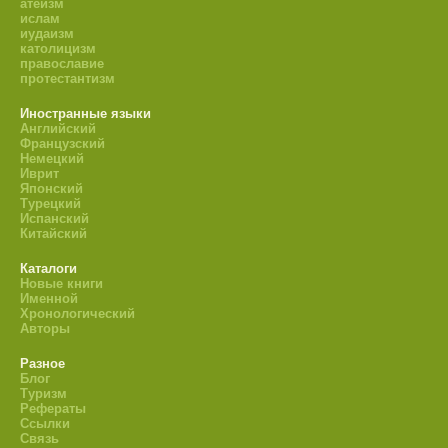
атеизм
ислам
иудаизм
католицизм
православие
протестантизм
Иностранные языки
Английский
Французский
Немецкий
Иврит
Японский
Турецкий
Испанский
Китайский
Каталоги
Новые книги
Именной
Хронологический
Авторы
Разное
Блог
Туризм
Рефераты
Ссылки
Связь