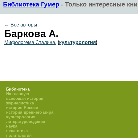
Библиотека Гумер
-
Только интересные кни
←
Все авторы
Баркова А.
Мифологема Сталина.
(
культурология
)
Библиотека
На главную
всеобщая история
журналистика
история России
история древнего мира
культурология
литературоведение
наука
педагогика
политология