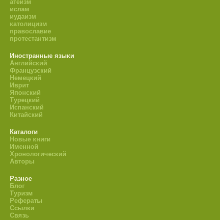
атеизм
ислам
иудаизм
католицизм
православие
протестантизм
Иностранные языки
Английский
Французский
Немецкий
Иврит
Японский
Турецкий
Испанский
Китайский
Каталоги
Новые книги
Именной
Хронологический
Авторы
Разное
Блог
Туризм
Рефераты
Ссылки
Связь