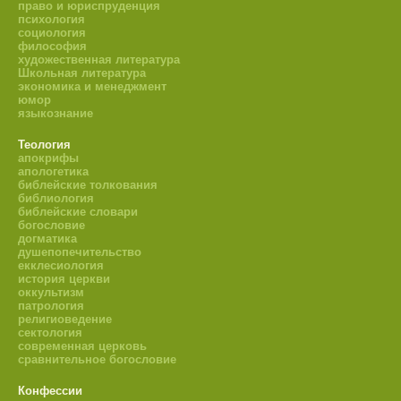
право и юриспруденция
психология
социология
философия
художественная литература
Школьная литература
экономика и менеджмент
юмор
языкознание
Теология
апокрифы
апологетика
библейские толкования
библиология
библейские словари
богословие
догматика
душепопечительство
екклесиология
история церкви
оккультизм
патрология
религиоведение
сектология
современная церковь
сравнительное богословие
Конфессии