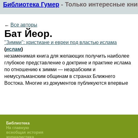
Библиотека Гумер
-
Только интересные кни
←
Все авторы
Бат Йеор.
"Зимми": христиане и евреи под властью ислама
(
ислам
)
незаменимая книга для желающих получить наиболее
глубокое представление о доктрине и практике ислама
по отношению к зимми — неарабским и
немусульманским общинам в странах Ближнего
Востока. Многие из документов публикуются впервые
Библиотека
На главную
всеобщая история
журналистика