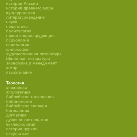
история России
история древнего мира
культурология
литературоведение
наука
педагогика
политология
право и юриспруденция
психология
социология
философия
художественная литература
Школьная литература
экономика и менеджмент
юмор
языкознание
Теология
апокрифы
апологетика
библейские толкования
библиология
библейские словари
богословие
догматика
душепопечительство
екклесиология
история церкви
оккультизм