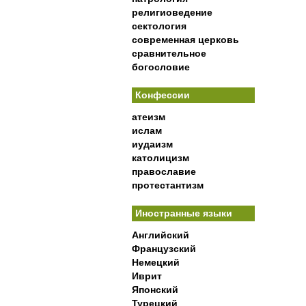
религиоведение
сектология
современная церковь
сравнительное
богословие
Конфессии
атеизм
ислам
иудаизм
католицизм
православие
протестантизм
Иностранные языки
Английский
Французский
Немецкий
Иврит
Японский
Турецкий