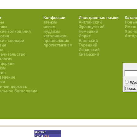
я
Конфессии
Иностранные языки
Катал
фы
атеизм
Английский
Новые
тика
ислам
Французский
Имен
кие толкования
иудаизм
Немецкий
Хроно
огия
католицизм
Иврит
Авто
кие словари
православие
Японский
вие
протестантизм
Турецкий
ка
Испанский
ечительство
Китайский
ология
 церкви
изм
гия
ведение
гия
We
нная церковь
ельное богословие