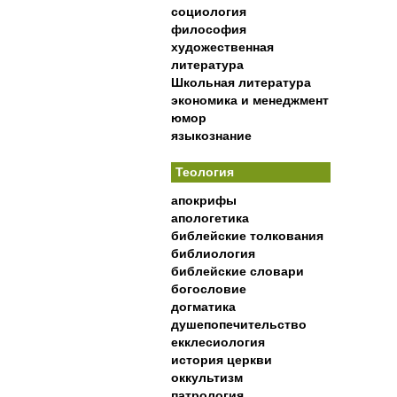
социология
философия
художественная
литература
Школьная литература
экономика и менеджмент
юмор
языкознание
Теология
апокрифы
апологетика
библейские толкования
библиология
библейские словари
богословие
догматика
душепопечительство
екклесиология
история церкви
оккультизм
патрология