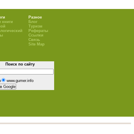
оги
Разное
 книги
Блог
ной
Туризм
логический
Рефераты
ры
Ссылки
Связь
Site Map
Поиск по сайту
b
www.gumer.info