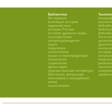
Библиотека
Теологи
На главную
апокри
всеобщая история
апологе
журналистика
библейс
история России
библиол
история древнего мира
библейс
культурология
богосло
литературоведение
догмати
наука
душепоп
педагогика
екклеси
политология
история
право и юриспруденция
оккульт
психология
патроло
социология
религио
философия
сектоло
художественная литература
совреме
Школьная литература
сравнит
экономика и менеджмент
юмор
языкознание