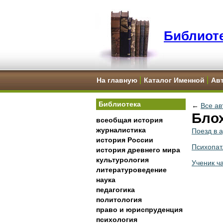
Библиоте
На главную
Каталог Именной
Ав
Библиотека
←
Все ав
Блох
всеобщая история
журналистика
Поезд в а
история России
Психопат
история древнего мира
культурология
Ученик ч
литературоведение
наука
педагогика
политология
право и юриспруденция
психология