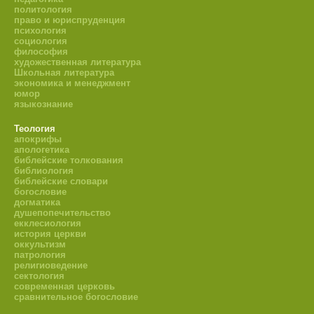
политология
право и юриспруденция
психология
социология
философия
художественная литература
Школьная литература
экономика и менеджмент
юмор
языкознание
Теология
апокрифы
апологетика
библейские толкования
библиология
библейские словари
богословие
догматика
душепопечительство
екклесиология
история церкви
оккультизм
патрология
религиоведение
сектология
современная церковь
сравнительное богословие