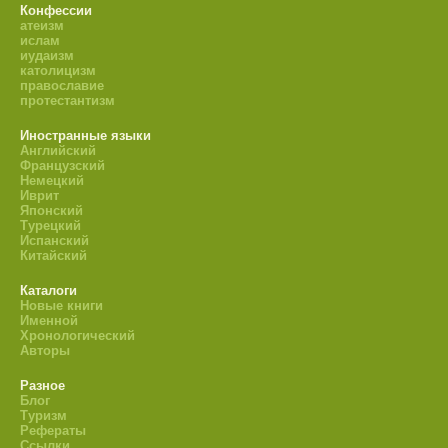
Конфессии
атеизм
ислам
иудаизм
католицизм
православие
протестантизм
Иностранные языки
Английский
Французский
Немецкий
Иврит
Японский
Турецкий
Испанский
Китайский
Каталоги
Новые книги
Именной
Хронологический
Авторы
Разное
Блог
Туризм
Рефераты
Ссылки