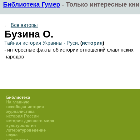
Библиотека Гумер
-
Только интересные кни
←
Все авторы
Бузина О.
Тайная история Украины - Руси.
(
история
)
- интересные факты об истории отношений славянских
народов
Библиотека
На главную
всеобщая история
журналистика
история России
история древнего мира
культурология
литературоведение
наука
педагогика