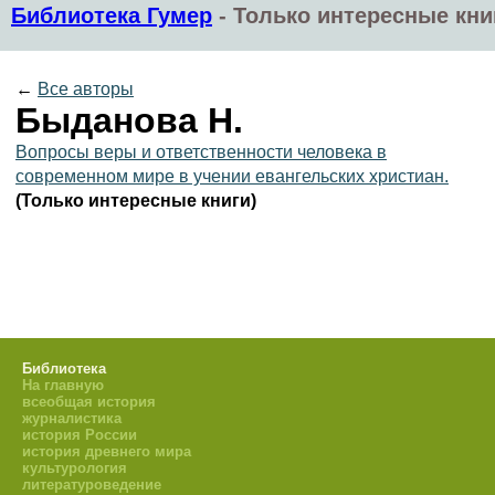
Библиотека Гумер
-
Только интересные кни
←
Все авторы
Быданова Н.
Вопросы веры и ответственности человека в
современном мире в учении евангельских христиан.
(Только интересные книги)
Библиотека
На главную
всеобщая история
журналистика
история России
история древнего мира
культурология
литературоведение