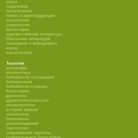
наука
педагогика
политология
право и юриспруденция
психология
социология
философия
художественная литература
Школьная литература
экономика и менеджмент
юмор
языкознание
Теология
апокрифы
апологетика
библейские толкования
библиология
библейские словари
богословие
догматика
душепопечительство
екклесиология
история церкви
оккультизм
патрология
религиоведение
сектология
современная церковь
сравнительное богословие