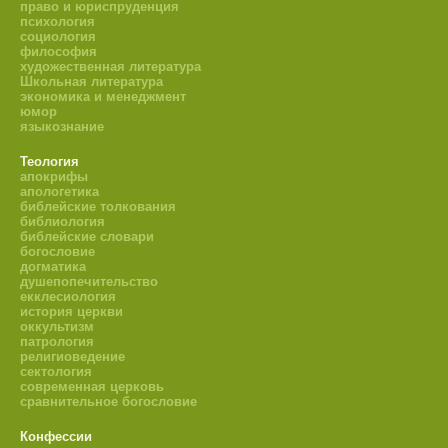
право и юриспруденция
психология
социология
философия
художественная литература
Школьная литература
экономика и менеджмент
юмор
языкознание
Теология
апокрифы
апологетика
библейские толкования
библиология
библейские словари
богословие
догматика
душепопечительство
екклесиология
история церкви
оккультизм
патрология
религиоведение
сектология
современная церковь
сравнительное богословие
Конфессии