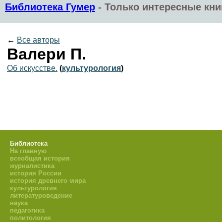
Библиотека Гумер
-
Только интересные кни
←
Все авторы
Валери П.
Об искусстве.
(
культурология
)
Библиотека
На главную
всеобщая история
журналистика
история России
история древнего мира
культурология
литературоведение
наука
педагогика
политология