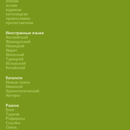
атеизм
ислам
иудаизм
католицизм
православие
протестантизм
Иностранные языки
Английский
Французский
Немецкий
Иврит
Японский
Турецкий
Испанский
Китайский
Каталоги
Новые книги
Именной
Хронологический
Авторы
Разное
Блог
Туризм
Рефераты
Ссылки
Связь