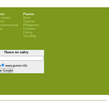
оги
Разное
 книги
Блог
ной
Туризм
логический
Рефераты
ры
Ссылки
Связь
Site Map
Поиск по сайту
b
www.gumer.info