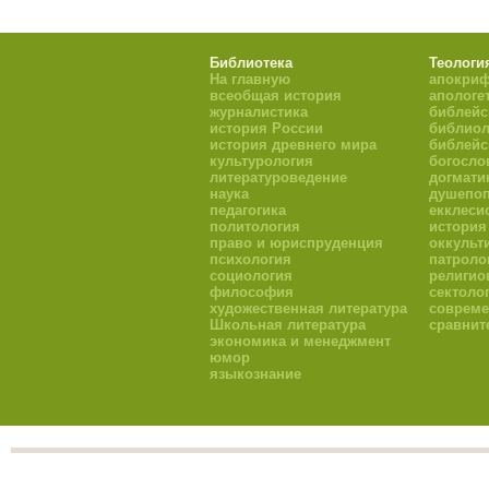
Библиотека
Теологи
На главную
апокри
всеобщая история
апологе
журналистика
библейс
история России
библиол
история древнего мира
библейс
культурология
богосло
литературоведение
догмати
наука
душепоп
педагогика
екклеси
политология
история
право и юриспруденция
оккульт
психология
патроло
социология
религио
философия
сектоло
художественная литература
совреме
Школьная литература
сравнит
экономика и менеджмент
юмор
языкознание