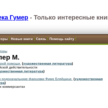
ка Гумер
-
Только интересные кни
торы
Новые книги
Связь
Помощь сайту
торы
лер М.
орой помощи.
(
художественная литература
)
ийской действительности
дожественная литература
)
о родоначальнике фарцовки Фиме Бляйшице.
(
художественная
ура
)
ых коммерсантах