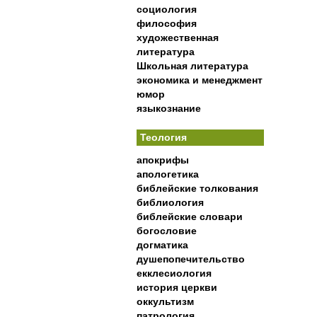
социология
философия
художественная
литература
Школьная литература
экономика и менеджмент
юмор
языкознание
Теология
апокрифы
апологетика
библейские толкования
библиология
библейские словари
богословие
догматика
душепопечительство
екклесиология
история церкви
оккультизм
патрология