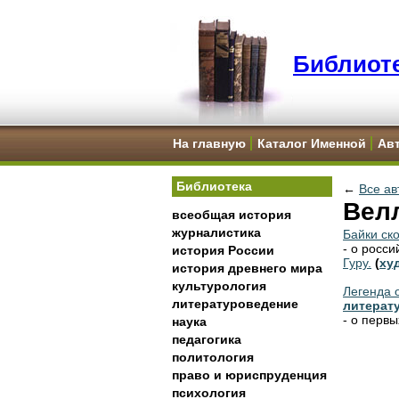
Библиоте
На главную
Каталог Именной
Ав
Библиотека
←
Все ав
Вел
всеобщая история
журналистика
Байки ск
- о росс
история России
Гуру.
(
ху
история древнего мира
культурология
Легенда 
литературоведение
литерат
- о перв
наука
педагогика
политология
право и юриспруденция
психология