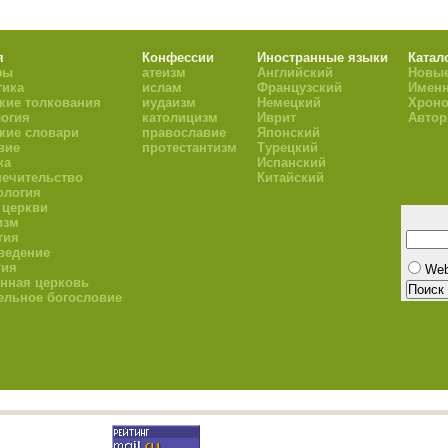
я
Конфессии
Иностранные языки
Катал
фы
атеизм
Английский
Новые
тика
ислам
Французский
Имен
кие толкования
иудаизм
Немецкий
Хроно
огия
католицизм
Иврит
Авто
кие словари
православие
Японский
вие
протестантизм
Турецкий
ка
Испанский
ечительство
Китайский
ология
 церкви
изм
гия
ведение
гия
We
нная церковь
ельное богословие