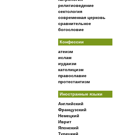
религиоведение
сектология
современная церковь
сравнительное
богословие
Конфессии
атеизм
ислам
иудаизм
католицизм
православие
протестантизм
Иностранные языки
Английский
Французский
Немецкий
Иврит
Японский
Турецкий