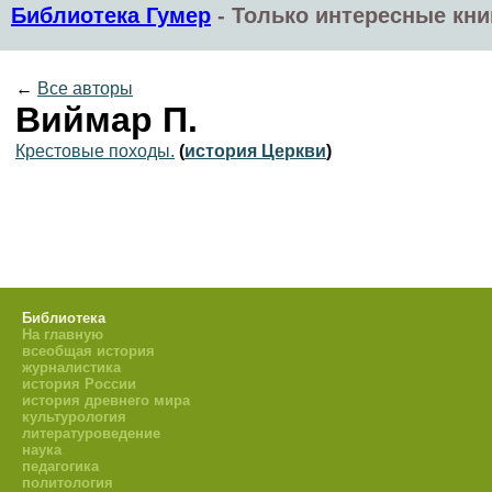
Библиотека Гумер
-
Только интересные кни
←
Все авторы
Виймар П.
Крестовые походы.
(
история Церкви
)
Библиотека
На главную
всеобщая история
журналистика
история России
история древнего мира
культурология
литературоведение
наука
педагогика
политология