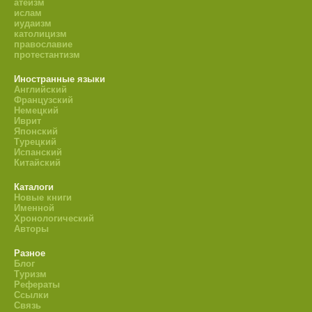
атеизм
ислам
иудаизм
католицизм
православие
протестантизм
Иностранные языки
Английский
Французский
Немецкий
Иврит
Японский
Турецкий
Испанский
Китайский
Каталоги
Новые книги
Именной
Хронологический
Авторы
Разное
Блог
Туризм
Рефераты
Ссылки
Связь