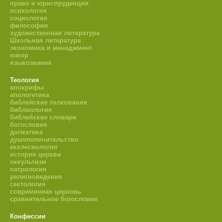
право и юриспруденция
психология
социология
философия
художественная литература
Школьная литература
экономика и менеджмент
юмор
языкознание
Теология
апокрифы
апологетика
библейские толкования
библиология
библейские словари
богословие
догматика
душепопечительство
екклесиология
история церкви
оккультизм
патрология
религиоведение
сектология
современная церковь
сравнительное богословие
Конфессии