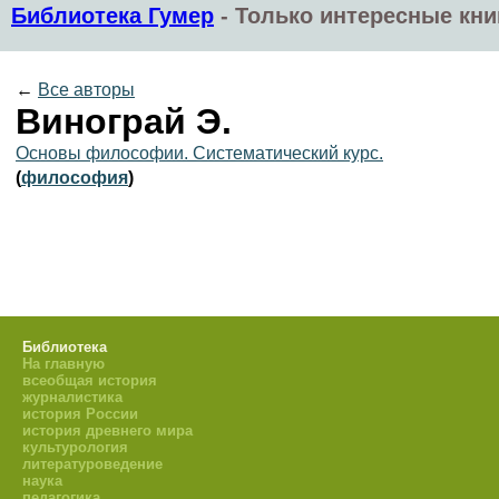
Библиотека Гумер
-
Только интересные кни
←
Все авторы
Винограй Э.
Основы философии. Систематический курс.
(
философия
)
Библиотека
На главную
всеобщая история
журналистика
история России
история древнего мира
культурология
литературоведение
наука
педагогика