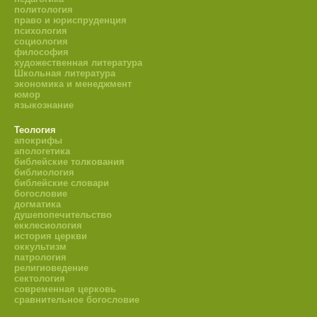
политология
право и юриспруденция
психология
социология
философия
художественная литература
Школьная литература
экономика и менеджмент
юмор
языкознание
Теология
апокрифы
апологетика
библейские толкования
библиология
библейские словари
богословие
догматика
душепопечительство
екклесиология
история церкви
оккультизм
патрология
религиоведение
сектология
современная церковь
сравнительное богословие