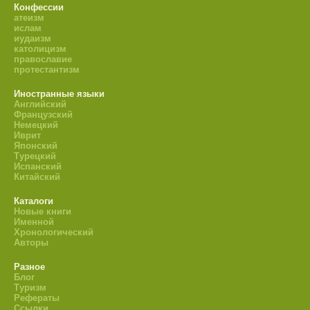
Конфессии
атеизм
ислам
иудаизм
католицизм
православие
протестантизм
Иностранные языки
Английский
Французский
Немецкий
Иврит
Японский
Турецкий
Испанский
Китайский
Каталоги
Новые книги
Именной
Хронологический
Авторы
Разное
Блог
Туризм
Рефераты
Ссылки