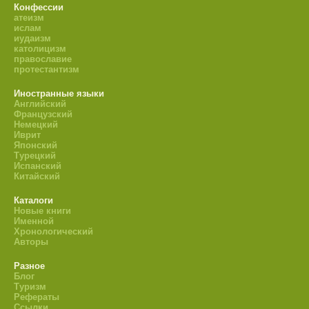
Конфессии
атеизм
ислам
иудаизм
католицизм
православие
протестантизм
Иностранные языки
Английский
Французский
Немецкий
Иврит
Японский
Турецкий
Испанский
Китайский
Каталоги
Новые книги
Именной
Хронологический
Авторы
Разное
Блог
Туризм
Рефераты
Ссылки