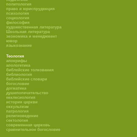
политология
право и юриспруденция
психология
социология
философия
художественная литература
Школьная литература
экономика и менеджмент
юмор
языкознание
Теология
апокрифы
апологетика
библейские толкования
библиология
библейские словари
богословие
догматика
душепопечительство
екклесиология
история церкви
оккультизм
патрология
религиоведение
сектология
современная церковь
сравнительное богословие