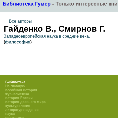
Библиотека Гумер
-
Только интересные кни
←
Все авторы
Гайденко В., Смирнов Г.
Западноевропейская наука в средние века.
(
философия
)
Библиотека
На главную
всеобщая история
журналистика
история России
история древнего мира
культурология
литературоведение
наука
педагогика