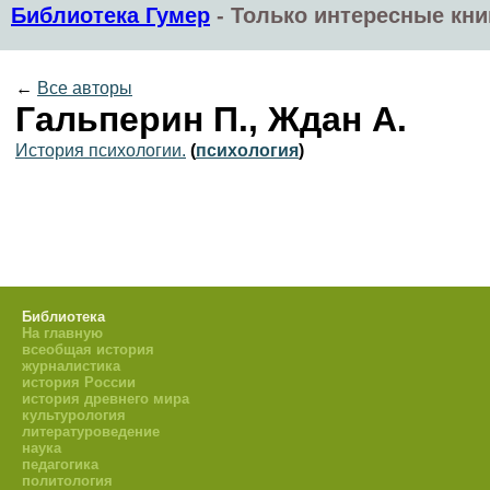
Библиотека Гумер
-
Только интересные кни
←
Все авторы
Гальперин П., Ждан А.
История психологии.
(
психология
)
Библиотека
На главную
всеобщая история
журналистика
история России
история древнего мира
культурология
литературоведение
наука
педагогика
политология