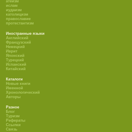
атеизм
ислам
иудаизм
католицизм
православие
протестантизм
Иностранные языки
Английский
Французский
Немецкий
Иврит
Японский
Турецкий
Испанский
Китайский
Каталоги
Новые книги
Именной
Хронологический
Авторы
Разное
Блог
Туризм
Рефераты
Ссылки
Связь