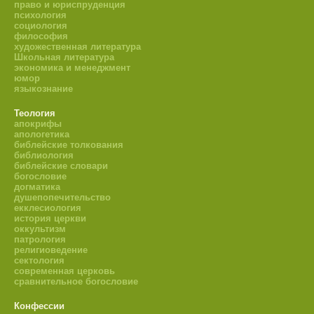
право и юриспруденция
психология
социология
философия
художественная литература
Школьная литература
экономика и менеджмент
юмор
языкознание
Теология
апокрифы
апологетика
библейские толкования
библиология
библейские словари
богословие
догматика
душепопечительство
екклесиология
история церкви
оккультизм
патрология
религиоведение
сектология
современная церковь
сравнительное богословие
Конфессии