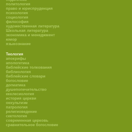
политология
право и юриспруденция
психология
социология
философия
художественная литература
Школьная литература
экономика и менеджмент
юмор
языкознание
Теология
апокрифы
апологетика
библейские толкования
библиология
библейские словари
богословие
догматика
душепопечительство
екклесиология
история церкви
оккультизм
патрология
религиоведение
сектология
современная церковь
сравнительное богословие