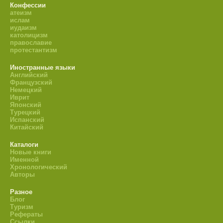
Конфессии
атеизм
ислам
иудаизм
католицизм
православие
протестантизм
Иностранные языки
Английский
Французский
Немецкий
Иврит
Японский
Турецкий
Испанский
Китайский
Каталоги
Новые книги
Именной
Хронологический
Авторы
Разное
Блог
Туризм
Рефераты
Ссылки