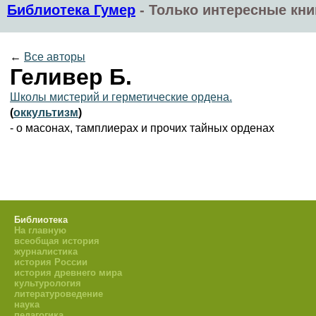
Библиотека Гумер
-
Только интересные кни
←
Все авторы
Геливер Б.
Школы мистерий и герметические ордена.
(
оккультизм
)
- о масонах, тамплиерах и прочих тайных орденах
Библиотека
На главную
всеобщая история
журналистика
история России
история древнего мира
культурология
литературоведение
наука
педагогика