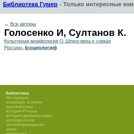
Библиотека Гумер
-
Только интересные кни
←
Все авторы
Голосенко И, Султанов К.
Культурная морфология О. Шпенглера о «ликах
России».
(
социология
)
Библиотека
На главную
всеобщая история
журналистика
история России
история древнего мира
культурология
литературоведение
наука
педагогика