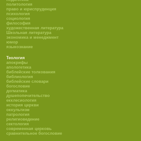
политология
право и юриспруденция
психология
социология
философия
художественная литература
Школьная литература
экономика и менеджмент
юмор
языкознание
Теология
апокрифы
апологетика
библейские толкования
библиология
библейские словари
богословие
догматика
душепопечительство
екклесиология
история церкви
оккультизм
патрология
религиоведение
сектология
современная церковь
сравнительное богословие