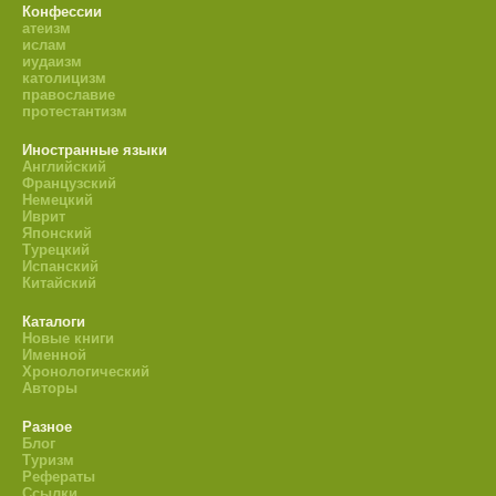
Конфессии
атеизм
ислам
иудаизм
католицизм
православие
протестантизм
Иностранные языки
Английский
Французский
Немецкий
Иврит
Японский
Турецкий
Испанский
Китайский
Каталоги
Новые книги
Именной
Хронологический
Авторы
Разное
Блог
Туризм
Рефераты
Ссылки