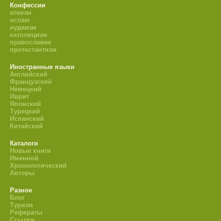
Конфессии
атеизм
ислам
иудаизм
католицизм
православие
протестантизм
Иностранные языки
Английский
Французский
Немецкий
Иврит
Японский
Турецкий
Испанский
Китайский
Каталоги
Новые книги
Именной
Хронологический
Авторы
Разное
Блог
Туризм
Рефераты
Ссылки