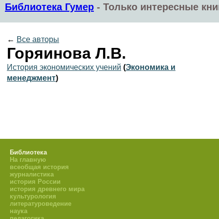
Библиотека Гумер
-
Только интересные кни
←
Все авторы
Горяинова Л.В.
История экономических учений
(
Экономика и
менеджмент
)
Библиотека
На главную
всеобщая история
журналистика
история России
история древнего мира
культурология
литературоведение
наука
педагогика