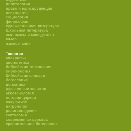
политология
право и юриспруденция
психология
социология
философия
художественная литература
Школьная литература
экономика и менеджмент
юмор
языкознание
Теология
апокрифы
апологетика
библейские толкования
библиология
библейские словари
богословие
догматика
душепопечительство
екклесиология
история церкви
оккультизм
патрология
религиоведение
сектология
современная церковь
сравнительное богословие