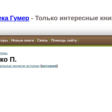
ка Гумер
-
Только интересные кни
торы
Новые книги
Связь
Помощь сайту
торы
ко П.
альные модели истории
(
история
)