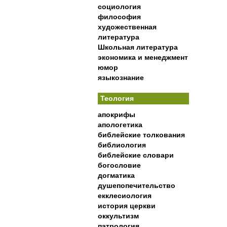
социология
философия
художественная
литература
Школьная литература
экономика и менеджмент
юмор
языкознание
Теология
апокрифы
апологетика
библейские толкования
библиология
библейские словари
богословие
догматика
душепопечительство
екклесиология
история церкви
оккультизм
патрология