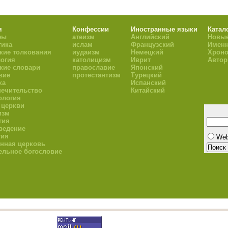
я
Конфессии
Иностранные языки
Катал
фы
атеизм
Английский
Новые
тика
ислам
Французский
Имен
кие толкования
иудаизм
Немецкий
Хроно
огия
католицизм
Иврит
Авто
кие словари
православие
Японский
вие
протестантизм
Турецкий
ка
Испанский
ечительство
Китайский
ология
 церкви
изм
гия
ведение
гия
We
нная церковь
ельное богословие