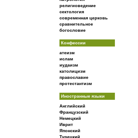
религиоведение
сектология
современная церковь
сравнительное
богословие
Конфессии
атеизм
ислам
иудаизм
католицизм
православие
протестантизм
Иностранные языки
Английский
Французский
Немецкий
Иврит
Японский
Турецкий