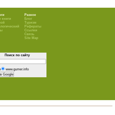
оги
Разное
 книги
Блог
ной
Туризм
логический
Рефераты
ры
Ссылки
Связь
Site Map
Поиск по сайту
b
www.gumer.info