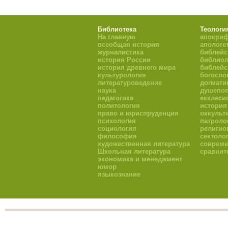
Библиотека
Теологи
На главную
апокри
всеобщая история
апологе
журналистика
библейс
история России
библиол
история древнего мира
библейс
культурология
богосло
литературоведение
догмати
наука
душепоп
педагогика
екклеси
политология
история
право и юриспруденция
оккульт
психология
патроло
социология
религио
философия
сектоло
художественная литература
совреме
Школьная литература
сравнит
экономика и менеджмент
юмор
языкознание