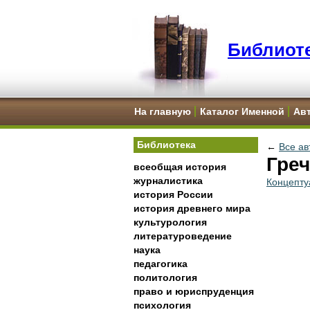
Библиоте
На главную
Каталог Именной
Ав
Библиотека
←
Все ав
Греч
всеобщая история
журналистика
Концепту
история России
история древнего мира
культурология
литературоведение
наука
педагогика
политология
право и юриспруденция
психология