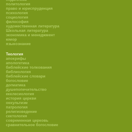
политология
право и юриспруденция
психология
социология
философия
художественная литература
Школьная литература
экономика и менеджмент
юмор
языкознание
Теология
апокрифы
апологетика
библейские толкования
библиология
библейские словари
богословие
догматика
душепопечительство
екклесиология
история церкви
оккультизм
патрология
религиоведение
сектология
современная церковь
сравнительное богословие