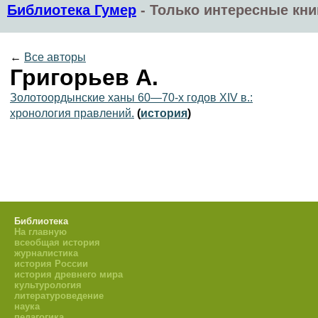
Библиотека Гумер
-
Только интересные кни
←
Все авторы
Григорьев А.
Золотоордынские ханы 60—70-х годов XIV в.:
хронология правлений.
(
история
)
Библиотека
На главную
всеобщая история
журналистика
история России
история древнего мира
культурология
литературоведение
наука
педагогика