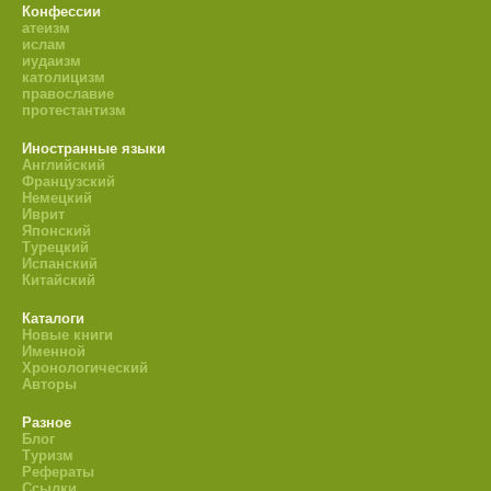
Конфессии
атеизм
ислам
иудаизм
католицизм
православие
протестантизм
Иностранные языки
Английский
Французский
Немецкий
Иврит
Японский
Турецкий
Испанский
Китайский
Каталоги
Новые книги
Именной
Хронологический
Авторы
Разное
Блог
Туризм
Рефераты
Ссылки