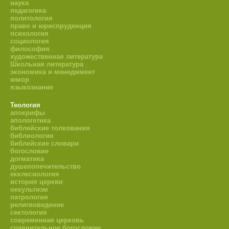
наука
педагогика
политология
право и юриспруденция
психология
социология
философия
художественная литература
Школьная литература
экономика и менеджмент
юмор
языкознание
Теология
апокрифы
апологетика
библейские толкования
библиология
библейские словари
богословие
догматика
душепопечительство
екклесиология
история церкви
оккультизм
патрология
религиоведение
сектология
современная церковь
сравнительное богословие