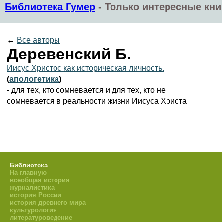
Библиотека Гумер
-
Только интересные кни
←
Все авторы
Деревенский Б.
Иисус Христос как историческая личность.
(
апологетика
)
- для тех, кто сомневается и для тех, кто не
сомневается в реальности жизни Иисуса Христа
Библиотека
На главную
всеобщая история
журналистика
история России
история древнего мира
культурология
литературоведение