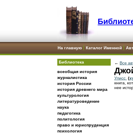
Библиоте
На главную
Каталог Именной
Ав
Библиотека
←
Все ав
Джой
всеобщая история
журналистика
Улисс.
(
х
книга, ко
история России
нее исто
история древнего мира
культурология
литературоведение
наука
педагогика
политология
право и юриспруденция
психология