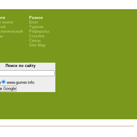
оги
Разное
 книги
Блог
ной
Туризм
логический
Рефераты
ры
Ссылки
Связь
Site Map
Поиск по сайту
b
www.gumer.info