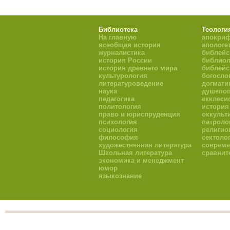
Библиотека
Теологи
На главную
апокри
всеобщая история
апологе
журналистика
библейс
история России
библиол
история древнего мира
библейс
культурология
богосло
литературоведение
догмати
наука
душепоп
педагогика
екклеси
политология
история
право и юриспруденция
оккульт
психология
патроло
социология
религио
философия
сектоло
художественная литература
совреме
Школьная литература
сравнит
экономика и менеджмент
юмор
языкознание