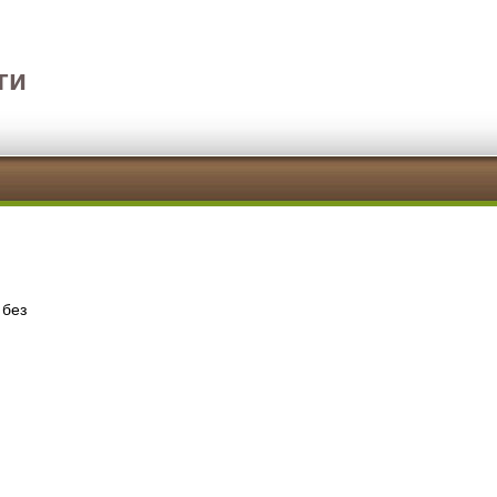
ги
 без