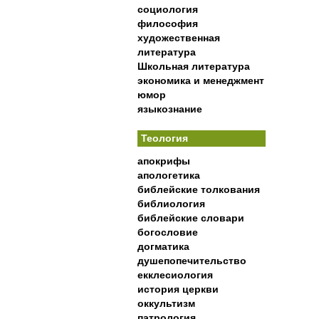
социология
философия
художественная
литература
Школьная литература
экономика и менеджмент
юмор
языкознание
Теология
апокрифы
апологетика
библейские толкования
библиология
библейские словари
богословие
догматика
душепопечительство
екклесиология
история церкви
оккультизм
патрология