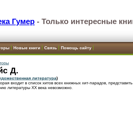
ка Гумер
-
Только интересные кни
торы
Новые книги
Связь
Помощь сайту
торы
с Д.
удожественная литература
)
торая входит в список хитов всех книжных хит-парадов, представить
рию литературы ХХ века невозможно.