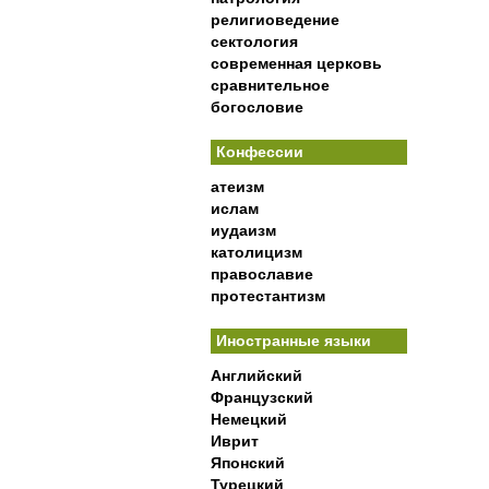
религиоведение
сектология
современная церковь
сравнительное
богословие
Конфессии
атеизм
ислам
иудаизм
католицизм
православие
протестантизм
Иностранные языки
Английский
Французский
Немецкий
Иврит
Японский
Турецкий