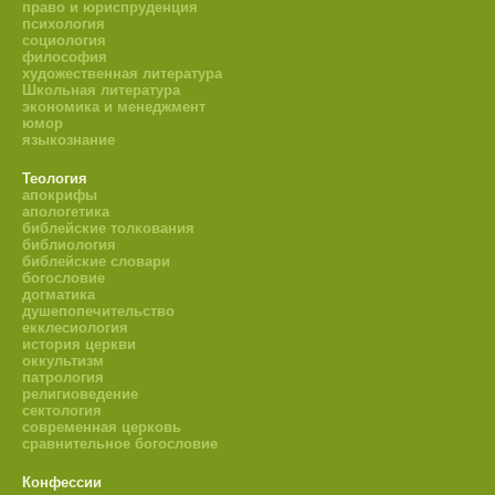
право и юриспруденция
психология
социология
философия
художественная литература
Школьная литература
экономика и менеджмент
юмор
языкознание
Теология
апокрифы
апологетика
библейские толкования
библиология
библейские словари
богословие
догматика
душепопечительство
екклесиология
история церкви
оккультизм
патрология
религиоведение
сектология
современная церковь
сравнительное богословие
Конфессии