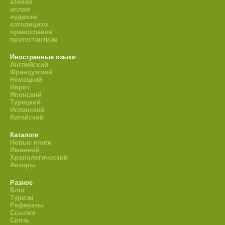
атеизм
ислам
иудаизм
католицизм
православие
протестантизм
Иностранные языки
Английский
Французский
Немецкий
Иврит
Японский
Турецкий
Испанский
Китайский
Каталоги
Новые книги
Именной
Хронологический
Авторы
Разное
Блог
Туризм
Рефераты
Ссылки
Связь