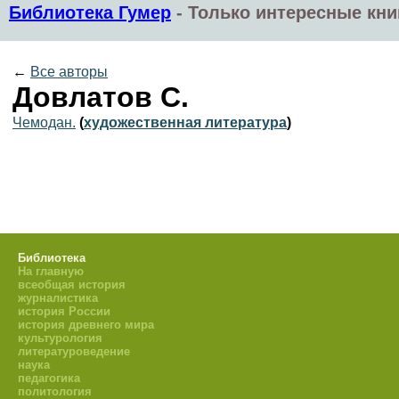
Библиотека Гумер
-
Только интересные кни
←
Все авторы
Довлатов С.
Чемодан.
(
художественная литература
)
Библиотека
На главную
всеобщая история
журналистика
история России
история древнего мира
культурология
литературоведение
наука
педагогика
политология