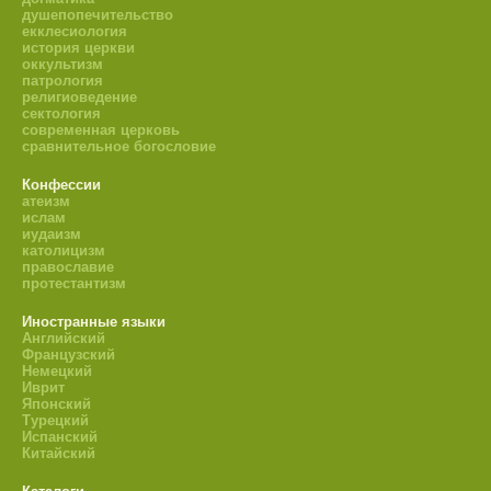
душепопечительство
екклесиология
история церкви
оккультизм
патрология
религиоведение
сектология
современная церковь
сравнительное богословие
Конфессии
атеизм
ислам
иудаизм
католицизм
православие
протестантизм
Иностранные языки
Английский
Французский
Немецкий
Иврит
Японский
Турецкий
Испанский
Китайский