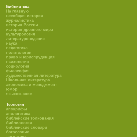
Библиотека
На главную
всеобщая история
журналистика
история России
история древнего мира
культурология
литературоведение
наука
педагогика
политология
право и юриспруденция
психология
социология
философия
художественная литература
Школьная литература
экономика и менеджмент
юмор
языкознание
Теология
апокрифы
апологетика
библейские толкования
библиология
библейские словари
богословие
догматика