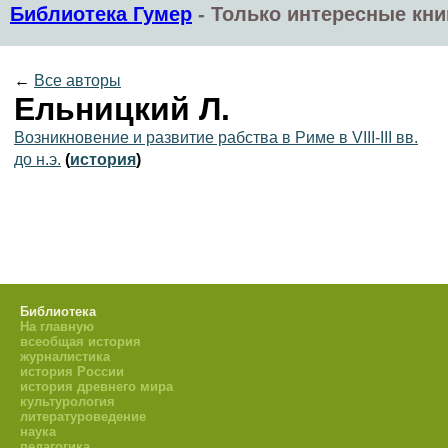
Библиотека Гумер
-
Только интересные кни
←
Все авторы
Ельницкий Л.
Возникновение и развитие рабства в Риме в VIII-III вв.
до н.э.
(
история
)
Библиотека
На главную
всеобщая история
журналистика
история России
история древнего мира
культурология
литературоведение
наука
педагогика