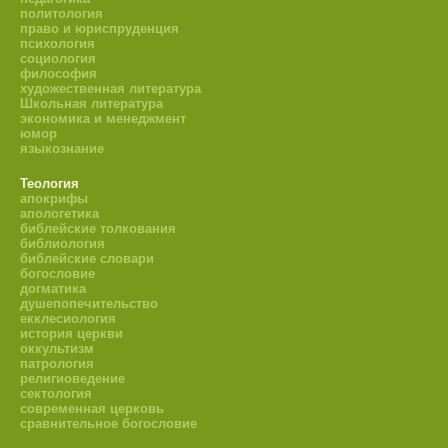
политология
право и юриспруденция
психология
социология
философия
художественная литература
Школьная литература
экономика и менеджмент
юмор
языкознание
Теология
апокрифы
апологетика
библейские толкования
библиология
библейские словари
богословие
догматика
душепопечительство
екклесиология
история церкви
оккультизм
патрология
религиоведение
сектология
современная церковь
сравнительное богословие