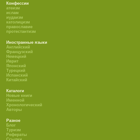
Конфессии
атеизм
ислам
иудаизм
католицизм
православие
протестантизм
Иностранные языки
Английский
Французский
Немецкий
Иврит
Японский
Турецкий
Испанский
Китайский
Каталоги
Новые книги
Именной
Хронологический
Авторы
Разное
Блог
Туризм
Рефераты
Ссылки