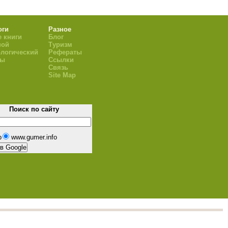
оги
Разное
 книги
Блог
ной
Туризм
логический
Рефераты
ры
Ссылки
Связь
Site Map
Поиск по сайту
b
www.gumer.info