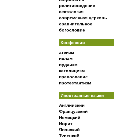
религиоведение
сектология
современная церковь
сравнительное
богословие
Конфессии
атеизм
ислам
иудаизм
католицизм
православие
протестантизм
Иностранные языки
Английский
Французский
Немецкий
Иврит
Японский
Турецкий