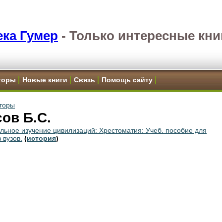
ка Гумер
-
Только интересные кни
торы
Новые книги
Связь
Помощь сайту
торы
ов Б.С.
льное изучение цивилизаций: Хрестоматия: Учеб. пособие для
 вузов.
(
история
)