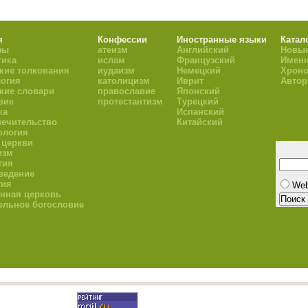
я
Конфессии
Иностранные языки
Катал
фы
атеизм
Английский
Новые
тика
ислам
Французский
Имен
кие толкования
иудаизм
Немецкий
Хроно
огия
католицизм
Иврит
Авто
кие словари
православие
Японский
вие
протестантизм
Турецкий
ка
Испанский
ечительство
Китайский
ология
 церкви
изм
гия
ведение
гия
We
нная церковь
ельное богословие