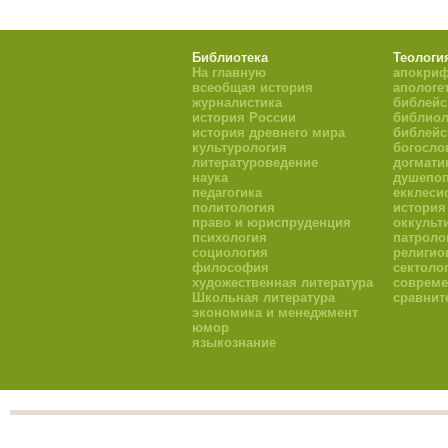
Библиотека
Теологи
На главную
апокри
всеобщая история
апологе
журналистика
библейс
история России
библиол
история древнего мира
библейс
культурология
богосло
литературоведение
догмати
наука
душепоп
педагогика
екклеси
политология
история
право и юриспруденция
оккульт
психология
патроло
социология
религио
философия
сектоло
художественная литература
совреме
Школьная литература
сравнит
экономика и менеджмент
юмор
языкознание