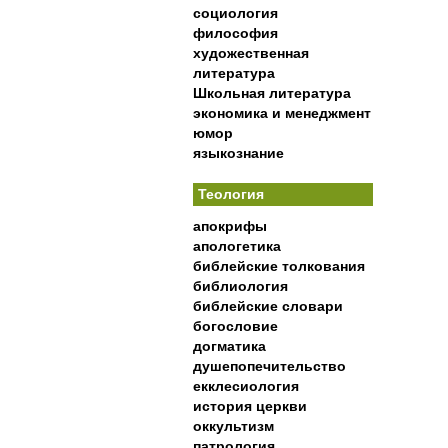
социология
философия
художественная
литература
Школьная литература
экономика и менеджмент
юмор
языкознание
Теология
апокрифы
апологетика
библейские толкования
библиология
библейские словари
богословие
догматика
душепопечительство
екклесиология
история церкви
оккультизм
патрология