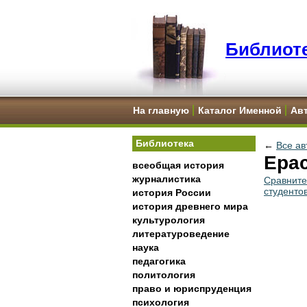
Библиоте
На главную
Каталог Именной
Ав
Библиотека
←
Все ав
Ерас
всеобщая история
журналистика
Сравните
студентов
история России
история древнего мира
культурология
литературоведение
наука
педагогика
политология
право и юриспруденция
психология