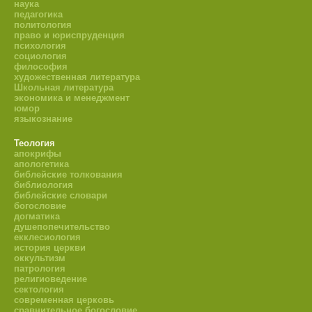
наука
педагогика
политология
право и юриспруденция
психология
социология
философия
художественная литература
Школьная литература
экономика и менеджмент
юмор
языкознание
Теология
апокрифы
апологетика
библейские толкования
библиология
библейские словари
богословие
догматика
душепопечительство
екклесиология
история церкви
оккультизм
патрология
религиоведение
сектология
современная церковь
сравнительное богословие