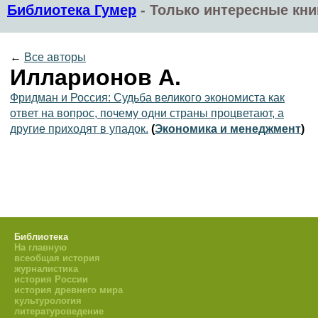
Библиотека Гумер
-
Только интересные кни
←
Все авторы
Илларионов А.
Фридман и Россия: Судьба великого экономиста как
ответ на вопрос, почему одни страны процветают, а
другие приходят в упадок.
(
Экономика и менеджмент
)
Библиотека
На главную
всеобщая история
журналистика
история России
история древнего мира
культурология
литературоведение