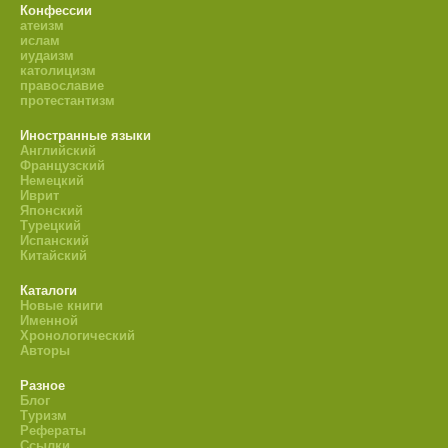
Конфессии
атеизм
ислам
иудаизм
католицизм
православие
протестантизм
Иностранные языки
Английский
Французский
Немецкий
Иврит
Японский
Турецкий
Испанский
Китайский
Каталоги
Новые книги
Именной
Хронологический
Авторы
Разное
Блог
Туризм
Рефераты
Ссылки