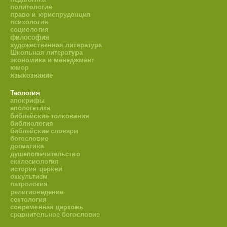
политология
право и юриспруденция
психология
социология
философия
художественная литература
Школьная литература
экономика и менеджмент
юмор
языкознание
Теология
апокрифы
апологетика
библейские толкования
библиология
библейские словари
богословие
догматика
душепопечительство
екклесиология
история церкви
оккультизм
патрология
религиоведение
сектология
современная церковь
сравнительное богословие