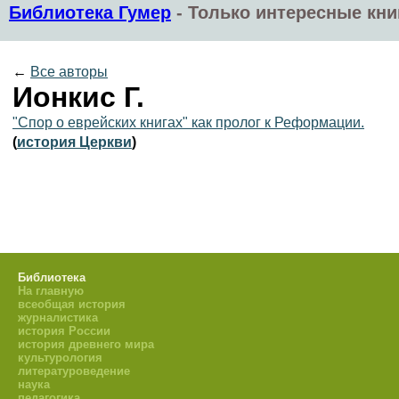
Библиотека Гумер
-
Только интересные кни
←
Все авторы
Ионкис Г.
"Спор о еврейских книгах" как пролог к Реформации.
(
история Церкви
)
Библиотека
На главную
всеобщая история
журналистика
история России
история древнего мира
культурология
литературоведение
наука
педагогика