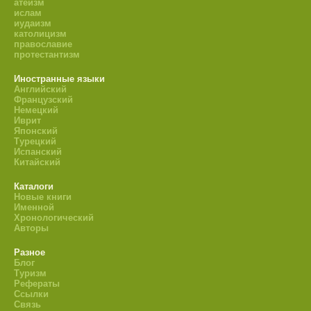
атеизм
ислам
иудаизм
католицизм
православие
протестантизм
Иностранные языки
Английский
Французский
Немецкий
Иврит
Японский
Турецкий
Испанский
Китайский
Каталоги
Новые книги
Именной
Хронологический
Авторы
Разное
Блог
Туризм
Рефераты
Ссылки
Связь