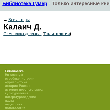
Библиотека Гумер
-
Только интересные кни
←
Все авторы
Калаич Д.
Символика доллара.
(
Политология
)
Библиотека
На главную
всеобщая история
журналистика
история России
история древнего мира
культурология
литературоведение
наука
педагогика
политология