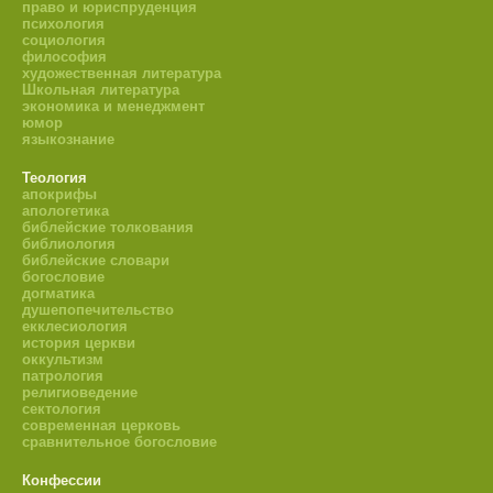
право и юриспруденция
психология
социология
философия
художественная литература
Школьная литература
экономика и менеджмент
юмор
языкознание
Теология
апокрифы
апологетика
библейские толкования
библиология
библейские словари
богословие
догматика
душепопечительство
екклесиология
история церкви
оккультизм
патрология
религиоведение
сектология
современная церковь
сравнительное богословие
Конфессии