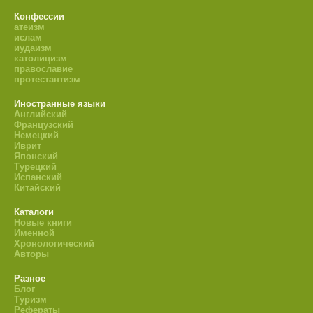
Конфессии
атеизм
ислам
иудаизм
католицизм
православие
протестантизм
Иностранные языки
Английский
Французский
Немецкий
Иврит
Японский
Турецкий
Испанский
Китайский
Каталоги
Новые книги
Именной
Хронологический
Авторы
Разное
Блог
Туризм
Рефераты