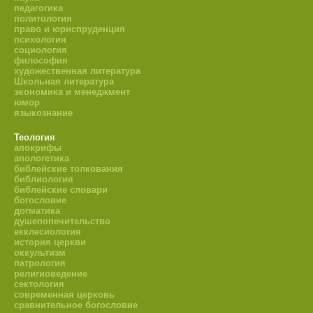
педагогика
политология
право и юриспруденция
психология
социология
философия
художественная литература
Школьная литература
экономика и менеджмент
юмор
языкознание
Теология
апокрифы
апологетика
библейские толкования
библиология
библейские словари
богословие
догматика
душепопечительство
екклесиология
история церкви
оккультизм
патрология
религиоведение
сектология
современная церковь
сравнительное богословие