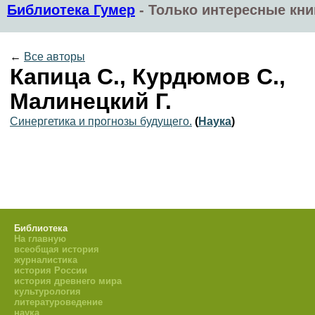
Библиотека Гумер
-
Только интересные кни
←
Все авторы
Капица С., Курдюмов С.,
Малинецкий Г.
Синергетика и прогнозы будущего.
(
Наука
)
Библиотека
На главную
всеобщая история
журналистика
история России
история древнего мира
культурология
литературоведение
наука