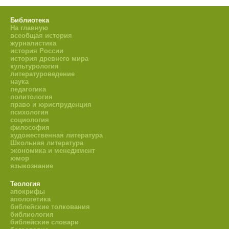
Библиотека
На главную
всеобщая история
журналистика
история России
история древнего мира
культурология
литературоведение
наука
педагогика
политология
право и юриспруденция
психология
социология
философия
художественная литература
Школьная литература
экономика и менеджмент
юмор
языкознание
Теология
апокрифы
апологетика
библейские толкования
библиология
библейские словари