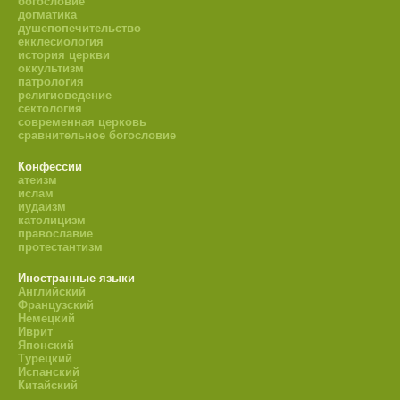
богословие
догматика
душепопечительство
екклесиология
история церкви
оккультизм
патрология
религиоведение
сектология
современная церковь
сравнительное богословие
Конфессии
атеизм
ислам
иудаизм
католицизм
православие
протестантизм
Иностранные языки
Английский
Французский
Немецкий
Иврит
Японский
Турецкий
Испанский
Китайский