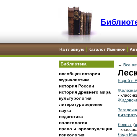
Библиоте
На главную
Каталог Именной
Ав
Библиотека
←
Все ав
Леск
всеобщая история
журналистика
Еврей в 
история России
Железная
история древнего мира
- классик
культурология
Жидовска
литературоведение
Загадочн
наука
литерат
педагогика
политология
Левша.
(
право и юриспруденция
- классик
Леди Мак
психология