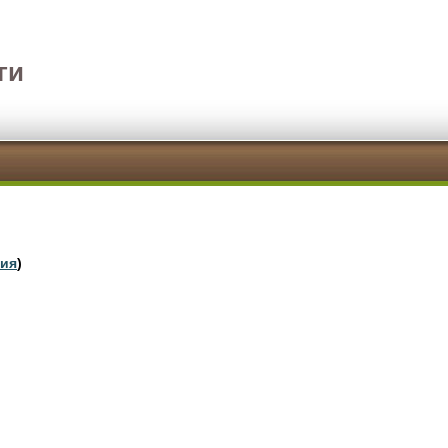
ги
гия
)