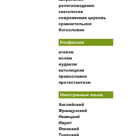
религиоведение
сектология
современная церковь
сравнительное
богословие
Конфессии
атеизм
ислам
иудаизм
католицизм
православие
протестантизм
Иностранные языки
Английский
Французский
Немецкий
Иврит
Японский
Турецкий