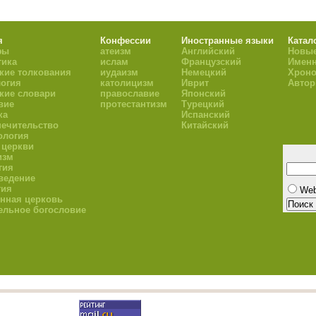
я
Конфессии
Иностранные языки
Катал
фы
атеизм
Английский
Новые
тика
ислам
Французский
Имен
кие толкования
иудаизм
Немецкий
Хроно
огия
католицизм
Иврит
Авто
кие словари
православие
Японский
вие
протестантизм
Турецкий
ка
Испанский
ечительство
Китайский
ология
 церкви
изм
гия
ведение
гия
We
нная церковь
ельное богословие