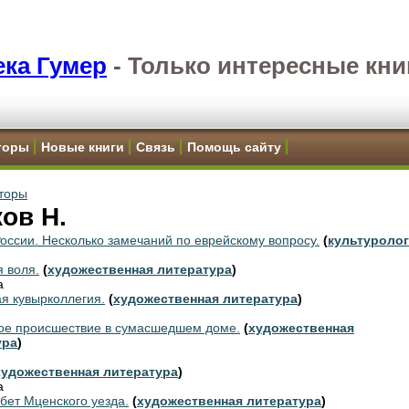
ка Гумер
-
Только интересные кни
торы
Новые книги
Связь
Помощь сайту
торы
ов Н.
России. Несколько замечаний по еврейскому вопросу.
(
культуроло
 воля.
(
художественная литература
)
а
я кувырколлегия.
(
художественная литература
)
ое происшествие в сумасшедшем доме.
(
художественная
ура
)
художественная литература
)
а
бет Мценского уезда.
(
художественная литература
)