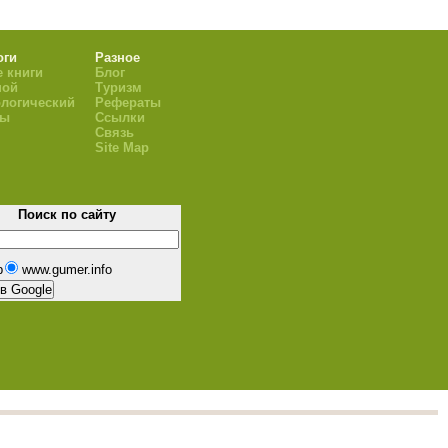
оги
Разное
 книги
Блог
ной
Туризм
логический
Рефераты
ры
Ссылки
Связь
Site Map
Поиск по сайту
b
www.gumer.info