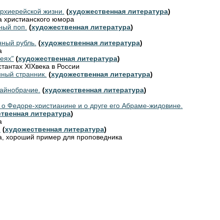
рхиерейской жизни.
(
художественная литература
)
ка христианского юмора
ый поп.
(
художественная литература
)
ный рубль.
(
художественная литература
)
а
еях"
(
художественная литература
)
стантах XIXвека в России
ный странник.
(
художественная литература
)
тайнобрачие.
(
художественная литература
)
 о Федоре-христианине и о друге его Абраме-жидовине.
твенная литература
)
а
.
(
художественная литература
)
ка, хороший пример для проповедника