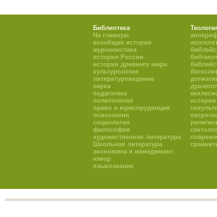
Библиотека
Теологи
На главную
апокри
всеобщая история
апологе
журналистика
библейс
история России
библиол
история древнего мира
библейс
культурология
богосло
литературоведение
догмати
наука
душепоп
педагогика
екклеси
политология
история
право и юриспруденция
оккульт
психология
патроло
социология
религио
философия
сектоло
художественная литература
совреме
Школьная литература
сравнит
экономика и менеджмент
юмор
языкознание