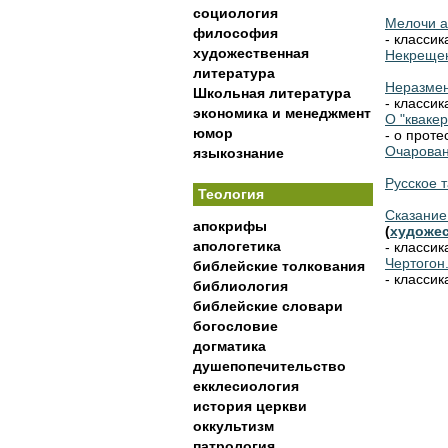
социология
Мелочи а
философия
- класси
художественная
Некрещен
литература
Неразмен
Школьная литература
- классик
экономика и менеджмент
О "квакер
юмор
- о проте
Очарован
языкознание
Русское 
Теология
Сказание
апокрифы
(
художес
апологетика
- классик
Чертогон
библейские толкования
- класси
библиология
библейские словари
богословие
догматика
душепопечительство
екклесиология
история церкви
оккультизм
патрология