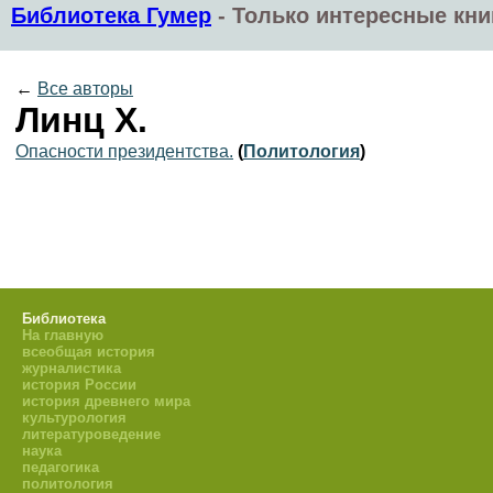
Библиотека Гумер
-
Только интересные кни
←
Все авторы
Линц Х.
Опасности президентства.
(
Политология
)
Библиотека
На главную
всеобщая история
журналистика
история России
история древнего мира
культурология
литературоведение
наука
педагогика
политология