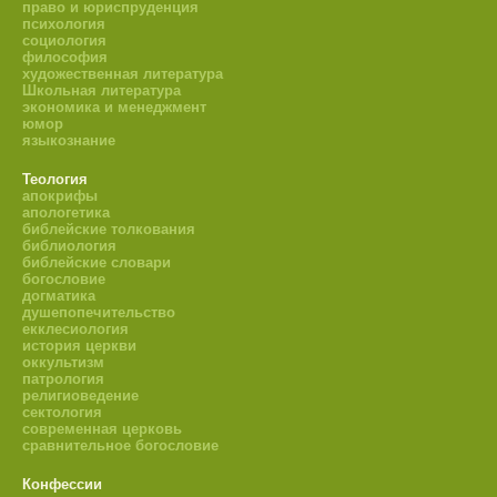
право и юриспруденция
психология
социология
философия
художественная литература
Школьная литература
экономика и менеджмент
юмор
языкознание
Теология
апокрифы
апологетика
библейские толкования
библиология
библейские словари
богословие
догматика
душепопечительство
екклесиология
история церкви
оккультизм
патрология
религиоведение
сектология
современная церковь
сравнительное богословие
Конфессии