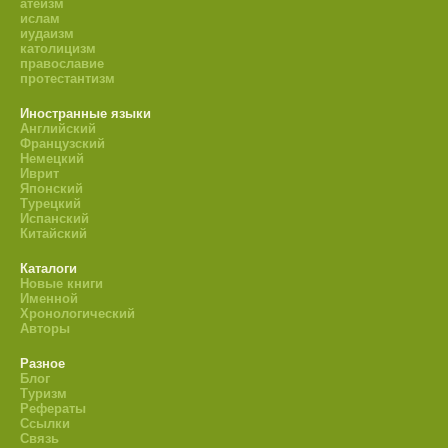
атеизм
ислам
иудаизм
католицизм
православие
протестантизм
Иностранные языки
Английский
Французский
Немецкий
Иврит
Японский
Турецкий
Испанский
Китайский
Каталоги
Новые книги
Именной
Хронологический
Авторы
Разное
Блог
Туризм
Рефераты
Ссылки
Связь