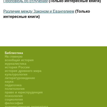
Проповедь об отлучении
(Только интересные книги)
Различие между Законом и Евангелием
(Только
интересные книги)
Библиотека
На главную
всеобщая история
журналистика
история России
история древнего мира
культурология
литературоведение
наука
педагогика
политология
право и юриспруденция
психология
социология
философия
художественная литература