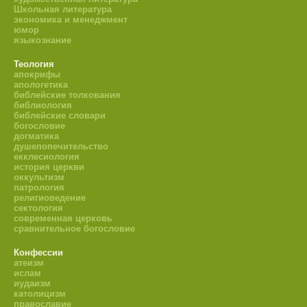
Школьная литература
экономика и менеджмент
юмор
языкознание
Теология
апокрифы
апологетика
библейские толкования
библиология
библейские словари
богословие
догматика
душепопечительство
екклесиология
история церкви
оккультизм
патрология
религиоведение
сектология
современная церковь
сравнительное богословие
Конфессии
атеизм
ислам
иудаизм
католицизм
православие