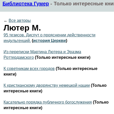
Библиотека Гумер
-
Только интересные кни
←
Все авторы
Лютер М.
95 тезисов. Диспут о прояснении действенности
индульгенций.
(
история Церкви
)
Из переписки Мартина Лютера и Эразма
Роттердамского
(Только интересные книги)
К советникам всех городов
(Только интересные
книги)
К христианскому дворянству немецкой нации
(Только
интересные книги)
Касательно порядка публичного богослужения
(Только
интересные книги)