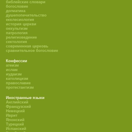
библейские словари
богословие
догматика
душепопечительство
екклесиология
история церкви
оккультизм
патрология
религиоведение
сектология
современная церковь
сравнительное богословие
Конфессии
атеизм
ислам
иудаизм
католицизм
православие
протестантизм
Иностранные языки
Английский
Французский
Немецкий
Иврит
Японский
Турецкий
Испанский