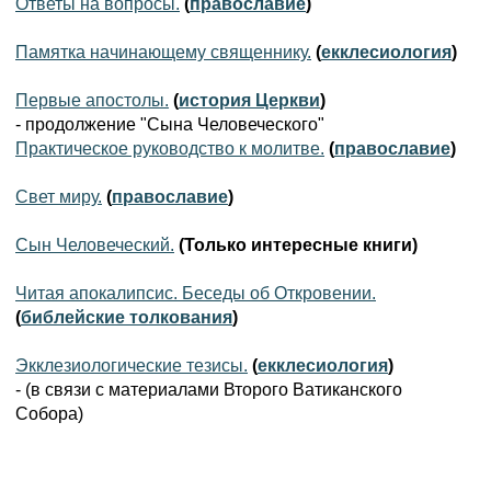
Ответы на вопросы.
(
православие
)
Памятка начинающему священнику.
(
екклесиология
)
Первые апостолы.
(
история Церкви
)
- продолжение "Сына Человеческого"
Практическое руководство к молитве.
(
православие
)
Свет миру.
(
православие
)
Сын Человеческий.
(Только интересные книги)
Читая апокалипсис. Беседы об Откровении.
(
библейские толкования
)
Экклезиологические тезисы.
(
екклесиология
)
- (в связи с материалами Второго Ватиканского
Собора)