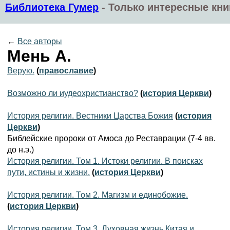
Библиотека Гумер
-
Только интересные кни
←
Все авторы
Мень А.
Верую.
(
православие
)
Возможно ли иудеохристианство?
(
история Церкви
)
История религии. Вестники Царства Божия
(
история
Церкви
)
Библейские пророки от Амоса до Реставрации (7-4 вв.
до н.э.)
История религии. Том 1. Истоки религии. В поисках
пути, истины и жизни.
(
история Церкви
)
История религии. Том 2. Магизм и единобожие.
(
история Церкви
)
История религии. Том 3. Духовная жизнь Китая и