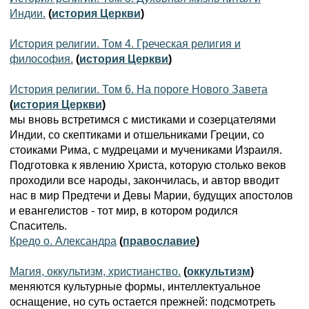
Индии.
(
история Церкви
)
История религии. Том 4. Греческая религия и
философия.
(
история Церкви
)
История религии. Том 6. На пороге Нового Завета
(
история Церкви
)
мы вновь встретимся с мистиками и созерцателями
Индии, со скептиками и отшельниками Греции, со
стоиками Рима, с мудрецами и мучениками Израиля.
Подготовка к явлению Христа, которую столько веков
проходили все народы, закончилась, и автор вводит
нас в мир Предтечи и Девы Марии, будущих апостолов
и евангелистов - тот мир, в котором родился
Спаситель.
Кредо о. Александра
(
православие
)
Магия, оккультизм, христианство.
(
оккультизм
)
меняются культурные формы, интеллектуальное
оснащение, но суть остается прежней: подсмотреть