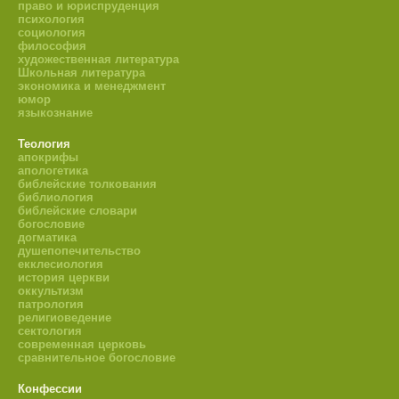
право и юриспруденция
психология
социология
философия
художественная литература
Школьная литература
экономика и менеджмент
юмор
языкознание
Теология
апокрифы
апологетика
библейские толкования
библиология
библейские словари
богословие
догматика
душепопечительство
екклесиология
история церкви
оккультизм
патрология
религиоведение
сектология
современная церковь
сравнительное богословие
Конфессии