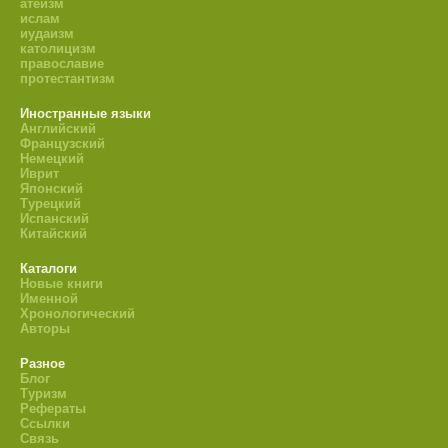
атеизм
ислам
иудаизм
католицизм
православие
протестантизм
Иностранные языки
Английский
Французский
Немецкий
Иврит
Японский
Турецкий
Испанский
Китайский
Каталоги
Новые книги
Именной
Хронологический
Авторы
Разное
Блог
Туризм
Рефераты
Ссылки
Связь