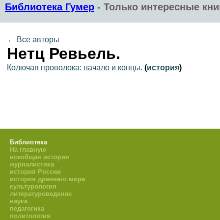
Библиотека Гумер
-
Только интересные кни
←
Все авторы
Нетц Ревьель.
Колючая проволока: начало и концы.
(
история
)
Библиотека
На главную
всеобщая история
журналистика
история России
история древнего мира
культурология
литературоведение
наука
педагогика
политология