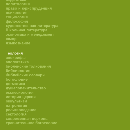
политология
право и юриспруденция
психология
социология
философия
художественная литература
Школьная литература
экономика и менеджмент
юмор
языкознание
Теология
апокрифы
апологетика
библейские толкования
библиология
библейские словари
богословие
догматика
душепопечительство
екклесиология
история церкви
оккультизм
патрология
религиоведение
сектология
современная церковь
сравнительное богословие