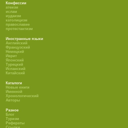
Конфессии
атеизм
ислам
иудаизм
католицизм
православие
протестантизм
Иностранные языки
Английский
Французский
Немецкий
Иврит
Японский
Турецкий
Испанский
Китайский
Каталоги
Новые книги
Именной
Хронологический
Авторы
Разное
Блог
Туризм
Рефераты
Ссылки