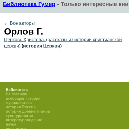
Библиотека Гумер
-
Только интересные кни
←
Все авторы
Орлов Г.
Церковь Христова. (рассказы из истории христианской
церкви)
(
история Церкви
)
Библиотека
На главную
всеобщая история
журналистика
история России
история древнего мира
культурология
литературоведение
наука
педагогика