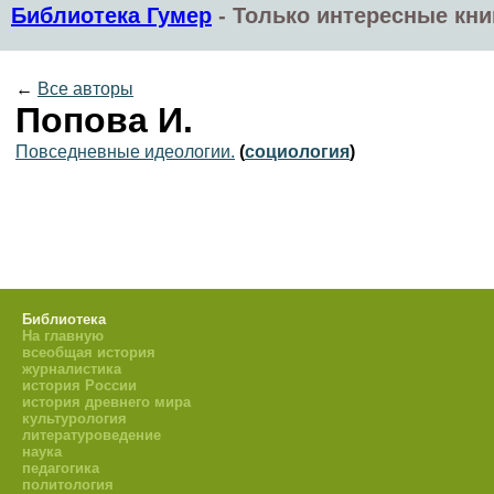
Библиотека Гумер
-
Только интересные кни
←
Все авторы
Попова И.
Повседневные идеологии.
(
социология
)
Библиотека
На главную
всеобщая история
журналистика
история России
история древнего мира
культурология
литературоведение
наука
педагогика
политология