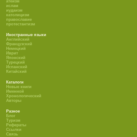
атеизм
ислам
иудаизм
католицизм
православие
протестантизм
Иностранные языки
Английский
Французский
Немецкий
Иврит
Японский
Турецкий
Испанский
Китайский
Каталоги
Новые книги
Именной
Хронологический
Авторы
Разное
Блог
Туризм
Рефераты
Ссылки
Связь