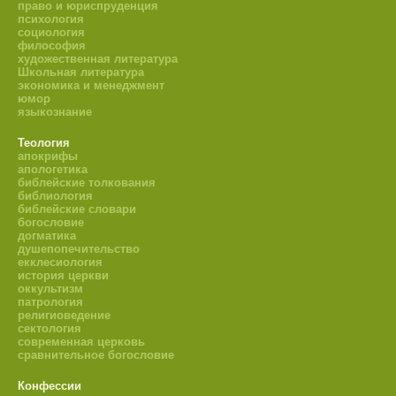
право и юриспруденция
психология
социология
философия
художественная литература
Школьная литература
экономика и менеджмент
юмор
языкознание
Теология
апокрифы
апологетика
библейские толкования
библиология
библейские словари
богословие
догматика
душепопечительство
екклесиология
история церкви
оккультизм
патрология
религиоведение
сектология
современная церковь
сравнительное богословие
Конфессии