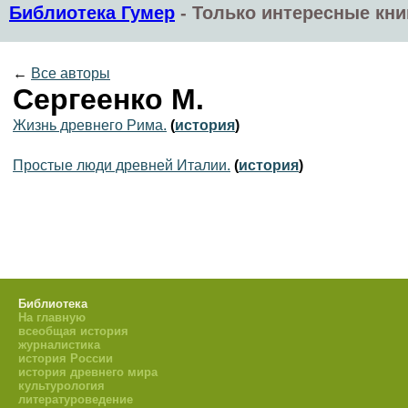
Библиотека Гумер
-
Только интересные кни
←
Все авторы
Сергеенко М.
Жизнь древнего Рима.
(
история
)
Простые люди древней Италии.
(
история
)
Библиотека
На главную
всеобщая история
журналистика
история России
история древнего мира
культурология
литературоведение