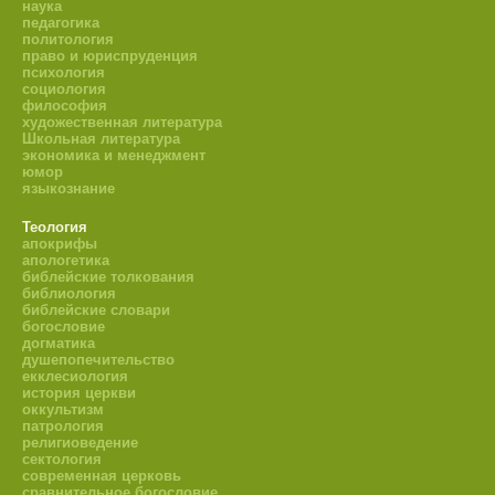
наука
педагогика
политология
право и юриспруденция
психология
социология
философия
художественная литература
Школьная литература
экономика и менеджмент
юмор
языкознание
Теология
апокрифы
апологетика
библейские толкования
библиология
библейские словари
богословие
догматика
душепопечительство
екклесиология
история церкви
оккультизм
патрология
религиоведение
сектология
современная церковь
сравнительное богословие