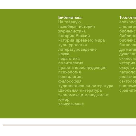
Библиотека
Теологи
На главную
апокри
всеобщая история
апологе
журналистика
библейс
история России
библиол
история древнего мира
библейс
культурология
богосло
литературоведение
догмати
наука
душепоп
педагогика
екклеси
политология
история
право и юриспруденция
оккульт
психология
патроло
социология
религио
философия
сектоло
художественная литература
совреме
Школьная литература
сравнит
экономика и менеджмент
юмор
языкознание