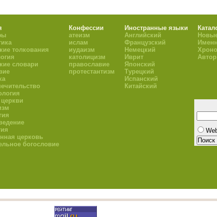
я
Конфессии
Иностранные языки
Катал
фы
атеизм
Английский
Новые
тика
ислам
Французский
Имен
кие толкования
иудаизм
Немецкий
Хроно
огия
католицизм
Иврит
Авто
кие словари
православие
Японский
вие
протестантизм
Турецкий
ка
Испанский
ечительство
Китайский
ология
 церкви
изм
гия
ведение
гия
We
нная церковь
ельное богословие