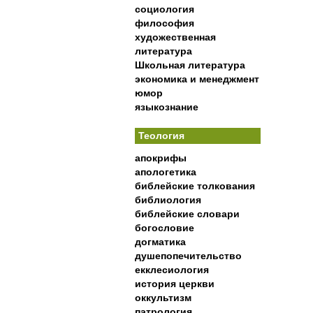
социология
философия
художественная
литература
Школьная литература
экономика и менеджмент
юмор
языкознание
Теология
апокрифы
апологетика
библейские толкования
библиология
библейские словари
богословие
догматика
душепопечительство
екклесиология
история церкви
оккультизм
патрология