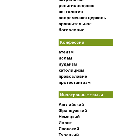
религиоведение
сектология
современная церковь
сравнительное
богословие
Конфессии
атеизм
ислам
иудаизм
католицизм
православие
протестантизм
Иностранные языки
Английский
Французский
Немецкий
Иврит
Японский
Турецкий