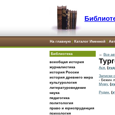
Библиоте
На главную
Каталог Именной
Ав
Библиотека
←
Все ав
Тург
всеобщая история
журналистика
Ася.
(
худ
история России
Записки 
история древнего мира
- Бежин л
культурология
Муму.
(
х
литературоведение
Рудин.
(
х
наука
педагогика
политология
право и юриспруденция
психология