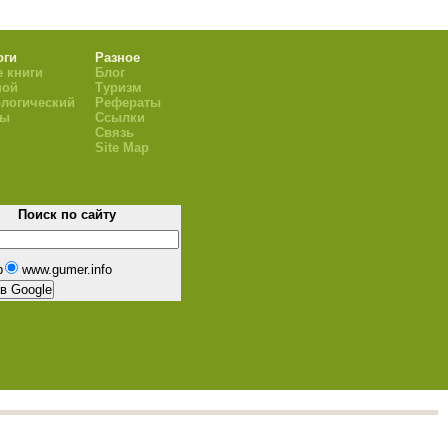
оги
Разное
 книги
Блог
ной
Туризм
логический
Рефераты
ры
Ссылки
Связь
Site Map
Поиск по сайту
b
www.gumer.info