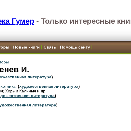
ка Гумер
-
Только интересные кни
торы
Новые книги
Связь
Помощь сайту
торы
енев И.
ожественная литература
)
охотника.
(
художественная литература
)
уг, Хорь и Калиныч и др.
удожественная литература
)
удожественная литература
)