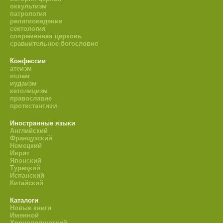
оккультизм
патрология
религиоведение
сектология
современная церковь
сравнительное богословие
Конфессии
атеизм
ислам
иудаизм
католицизм
православие
протестантизм
Иностранные языки
Английский
Французский
Немецкий
Иврит
Японский
Турецкий
Испанский
Китайский
Каталоги
Новые книги
Именной
Хронологический