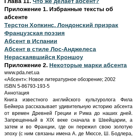
Глава 11.
Что же делает абсент?
Приложение 1. Избранные тексты об
абсенте
Терстон Хопкинс. Лондонский призрак
Французская поэзия
Абсент в Испании
Абсент в стиле Лос-Анджелеса
Нераскаявшийся Кроншоу
Приложение 2.
Некоторые марки абсента
www.pda.net.ua
«Абсент»: Новое литературное обозрение; 2002
ISBN 5-86793-193-5
Аннотация
Книга известного английского культуролога Фила
Бейкера рассказывает удивительную историю абсента
от времен Древней Греции и Рима до наших дней.
Запрещенный в XIX веке сначала в Швейцарии, а
затем и во Франции, где он пережил свою золотую
эпоху (с ним связаны имена А. де Мюссе, Ш. Бодлера,