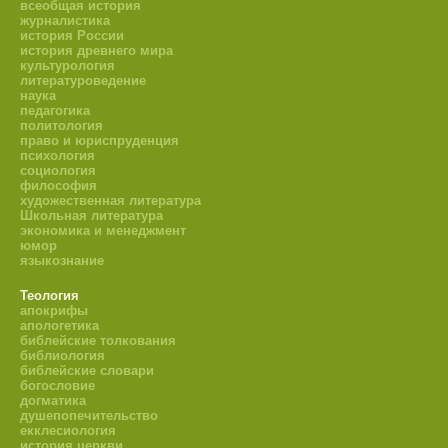
всеобщая история
журналистика
история России
история древнего мира
культурология
литературоведение
наука
педагогика
политология
право и юриспруденция
психология
социология
философия
художественная литература
Школьная литература
экономика и менеджмент
юмор
языкознание
Теология
апокрифы
апологетика
библейские толкования
библиология
библейские словари
богословие
догматика
душепопечительство
екклесиология
история церкви