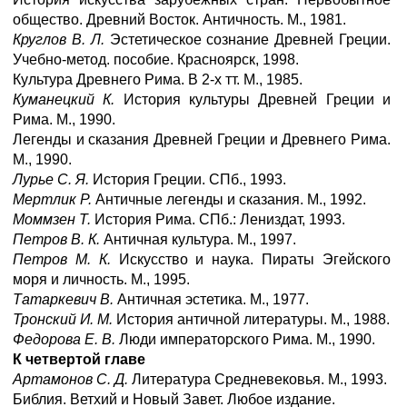
общество. Древний Восток. Античность. М., 1981.
Круглов В. Л.
Эстетическое сознание Древней Греции.
Учебно-метод. пособие. Красноярск, 1998.
Культура Древнего Рима. В 2-х тт. М., 1985.
Куманецкий К.
История культуры Древней Греции и
Рима. М., 1990.
Легенды и сказания Древней Греции и Древнего Рима.
М., 1990.
Лурье С. Я.
История Греции. СПб., 1993.
Мертлик Р.
Античные легенды и сказания. М., 1992.
Моммзен Т.
История Рима. СПб.: Лениздат, 1993.
Петров В. К.
Античная культура. М., 1997.
Петров М. К.
Искусство и наука. Пираты Эгейского
моря и личность. М., 1995.
Татаркевич В.
Античная эстетика. М., 1977.
Тронский И. М.
История античной литературы. М., 1988.
Федорова Е. В.
Люди императорского Рима. М., 1990.
К четвертой главе
Артамонов С. Д.
Литература Средневековья. М., 1993.
Библия. Ветхий и Новый Завет. Любое издание.