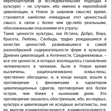
европоцентризм (в исследовательских подходах к
культуре) – не случаен, ибо именно в европейской
цивилизации, в Новое (в широком смысле) время,
становится наиболее очевидным этот ценностный
смысл, в связи с более чем где-либо реальными,
обоснованными опасениями его утраты.
Такие ценности культуры, как Истина, Добро, Вера,
Красота, Любовь, Свобода, трудно рождавшиеся в
качестве ценностей, развивавшиеся в самой
разнообразной содержательности форм в культурах
Древних цивилизаций, в Античности, Средневековье, –
все эти ценности, в которых воплощалось становление
человеческого в человеке, были в Новое время
высвечены, рационализованно осмыслены,
чувственно обогащены, и, в конце концов, вошли в
противоречие с феноменами и характером
цивилизационных сдвигов, противоречие все более
острое, чем ближе к нынешним дням. Это
противоречие оказалось обостренным, ибо, во-первых,
культура и цивилизация не исходные антагонисты, они
во многом взаимопересекаются, взаимодополняются,