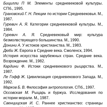
Бицилли П М.
Элементы средневековой культуры.
СПб., 1995.
Грановский Г. Н.
Лекции по истории Средневековья. М.,
1987.
Гуревич А. Я.
Категории средневековой культуры. М.,
1984.
Гуревич А. Я.
Средневековый мир: культура
безмолвствующего большинства. М., 1990.
Донини А.
У истоков христианства. М., 1983.
Дюби Ж.
Европа в Средние века. Смоленск, 1994.
История искусства зарубежных стран. Средние века.
Возрождение. М., 1982.
Кардини Ф.
Истоки средневекового рыцарства. М.,
1987.
Ле Гофф Ж.
Цивилизация средневекового Запада. М.,
1992.
Марков Б. В.
Философия антропология. СПб., 1997.
Оссовская М.
Рыцарь и буржуа. Исследования по
истории морали. М., 1987.
Свенцицская И. С.
Раннее христианство: страницы