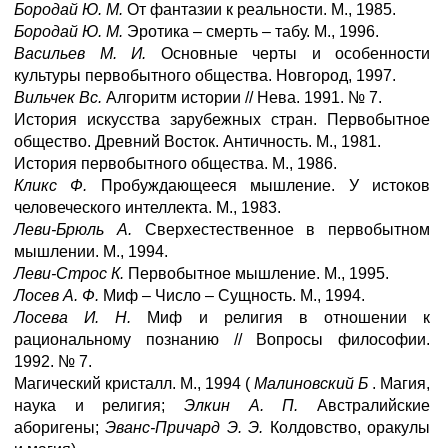
Бородай Ю. М.
От фантазии к реальности. М., 1985.
Бородай Ю. М.
Эротика – смерть – табу. М., 1996.
Васильев М. И.
Основные черты и особенности
культуры первобытного общества. Новгород, 1997.
Вильчек Вс.
Алгоритм истории // Нева. 1991. № 7.
История искусства зарубежных стран. Первобытное
общество. Древний Восток. Античность. М., 1981.
История первобытного общества. М., 1986.
Кликс Ф.
Пробуждающееся мышление. У истоков
человеческого интеллекта. М., 1983.
Леви-Брюль А.
Сверхестественное в первобытном
мышлении. М., 1994.
Леви-Строс К.
Первобытное мышление. М., 1995.
Лосев А. Ф.
Миф – Число – Сущность. М., 1994.
Лосева И. Н.
Миф и религия в отношении к
рациональному познанию // Вопросы философии.
1992. № 7.
Магический кристалл. М., 1994 (
Малиновский Б
. Магия,
наука и религия;
Элкин А. П.
Австралийские
аборигены;
Эванс-Причард Э. Э.
Колдовство, оракулы