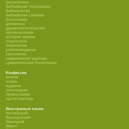
апологетика
библейские толкования
библиология
библейские словари
богословие
догматика
душепопечительство
екклесиология
история церкви
оккультизм
патрология
религиоведение
сектология
современная церковь
сравнительное богословие
Конфессии
атеизм
ислам
иудаизм
католицизм
православие
протестантизм
Иностранные языки
Английский
Французский
Немецкий
Иврит