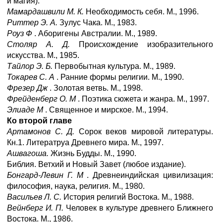
и магия).
Мамардашвили М. К.
Необходимость себя. М., 1996.
Риттер Э. А.
Зулус Чака. М., 1983.
Роуз Ф
. Аборигены Австралии. М., 1989.
Столяр А. Д.
Происхождение изобразительного
искусства. М., 1985.
Тайлор Э. Б.
Первобытная культура. М., 1989.
Токарев С. А
. Ранние формы религии. М., 1990.
Фрезер Дж
. Золотая ветвь. М., 1998.
Фрейденберг О. М
. Поэтика сюжета и жанра. М., 1997.
Элиаде М
. Священное и мирское. М., 1994.
Ко второй главе
Артамонов С. Д.
Сорок веков мировой литературы.
Кн.1. Литератруа Древнего мира. М., 1997.
Ашвагоша.
Жизнь Будды. М., 1990.
Библия. Ветхий и Новый Завет (любое издание).
Бонгард-Левин Г. М
. Древнеиндийская цивилизация:
философия, наука, религия. М., 1980.
Васильев Л. С.
История религий Востока. М., 1988.
Вейнберг И. П.
Человек в культуре древнего Ближнего
Востока. М., 1986.