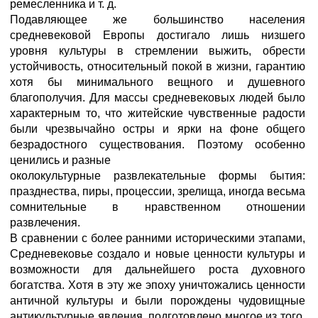
ремесленника и т. д.
Подавляющее же большинство населения
средневековой Европы достигало лишь низшего
уровня культуры в стремлении выжить, обрести
устойчивость, относительный покой в жизни, гарантию
хотя бы минимального вещного и душевного
благополучия. Для массы средневековых людей было
характерным то, что житейские чувственные радости
были чрезвычайно остры и ярки на фоне общего
безрадостного существования. Поэтому особенно
ценились и разные
околокультурные развлекательные формы бытия:
празднества, пиры, процессии, зрелища, иногда весьма
сомнительные в нравственном отношении
развлечения.
В сравнении с более ранними историческими этапами,
Средневековье создало и новые ценности культуры и
возможности для дальнейшего роста духовного
богатства. Хотя в эту же эпоху уничтожались ценности
античной культуры и были порождены чудовищные
антикультурные явления, подготовлено многое из того,