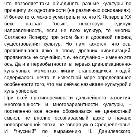
что позволяет-таки объединять разные культуры по
принципу их однотипности (на различных основаниях).
И более того, можно усмотреть и то, что К. Ясперс в ХХ
веке назвал “осью”, некоторую единую
направленность, если не всех культур, то многих.
Согласно Ясперсу, при этом был и доосевой период
существования культур. Но нам кажется, что ось,
проявившаяся ярко в эпоху древних цивилизаций,
проявилась не случайно, т. е. не случайно – именно эта
ось. Да и в первобытности, в первых цивилизационно-
культурных моментах жизни становящихся людей,
содержалось нечто, в известной мере определявшее
особенности того, что мы сейчас называем культурой и
культурностью.
При всей противоречивости дальнейшего развития,
многозначности и многовариантности культуры, –
постепенно все яснее обозначался ее ценностный
смысл, не вполне осознаваемый даже в начале
нововременной эпохи, не говоря уж о Средневековье.
И “гнусный” по выражению Н. Данилевского,