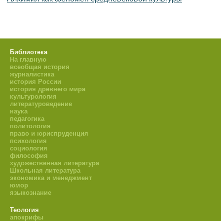
Библиотека
На главную
всеобщая история
журналистика
история России
история древнего мира
культурология
литературоведение
наука
педагогика
политология
право и юриспруденция
психология
социология
философия
художественная литература
Школьная литература
экономика и менеджмент
юмор
языкознание
Теология
апокрифы