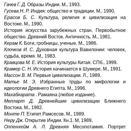
Гачев Г. Д.
Образы Индии. М., 1993.
Гусева Н. Р.
Индия: общество и традиции. М., 1990.
Ерасов Б. С.
Культура, религия и цивилизация на
Востоке. М., 1990.
История искусства зарубежных стран. Первобытное
общество. Древний Восток. Античность. М., 1981.
Керам К.
Боги, гробницы, ученые. М., 1986.
Клочков И. С.
Духовная культура Вавилонии: человек,
судьба, время. М., 1983.
Кравцова М. Е.
История культуры Китая. СПб., 1999.
Крамер С. Н.
История начинается в Шумере. М., 1991.
Массон В. М.
Первые цивилизации. Л., 1989.
Матье М. Э.
Избранные труды по мифологии и
идеологии Древнего Египта. М., 1996.
Махабхарата
. Рамаяна (любое издание).
Мелларт Д.
Древнейшие цивилизации Ближнего
Востока. М., 1982.
Монте П.
Египет Рамсесов. М., 1989.
Неру Дж.
Открытие Индии. Кн.1. М, 1989.
Оппенхейм А. Л.
Древняя Месопотамия. Портрет