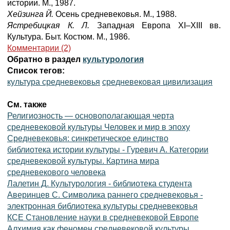
истории. М., 1987.
Хейзинга Й.
Осень средневековья. М., 1988.
Ястребицкая К. Л.
Западная Европа XI–XIII вв.
Культура. Быт. Костюм. М., 1986.
Комментарии (2)
Обратно в раздел
культурология
Список тегов:
культура средневековья
средневековая цивилизация
См. также
Религиозность — основополагающая черта
средневековой культуры Человек и мир в эпоху
Средневековья: синкретическое единство
библиотека истории культуры - Гуревич А. Категории
средневековой культуры. Картина мира
средневекового человека
Лалетин Д. Культурология - библиотека студента
Аверинцев С. Символика раннего средневековья -
электронная библиотека культуры средневековья
КСЕ Становление науки в средневековой Европе
Алхимия как феномен средневековой культуры