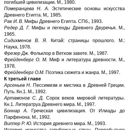
погибшей цивилизации. М., 1980.
Померанцева Н. А.
Эстетические основы искусства
Древнего Египта. М,. 1985.
Рак И. В.
Мифы Древнего Египта. СПб., 1993.
Редер Д. Г.
Мифы и легенды Древнего Двуречья. М.,
1965.
Сидихменов В. Я.
Китай: страницы прошлого. М.:
Наука, 1978.
Фрезер Дж.
Фольклор в Ветхом завете. М., 1987.
Фрейденберг О. М.
Миф и литература древности. М.,
1978.
Фрейденберг О.М.
Поэтика сюжета и жанра. М., 1997.
К третьей главе
Арсеньев Н.
Пессимизм и мистика в Древней Греции.
Путь. Кн.1. М., 1992.
Артамонов С. Д.
Сорок веков мировой литературы.
Кн.1. Литератруа Древнего мира. М., 1997.
Боннар А.
Греческая цивилизация. От Илиады до
Парфенона. М., 1992.
Виппер Р. Ю.
История древнего мира. М., 1993.
История искусства зарубежных стран. Первобытное