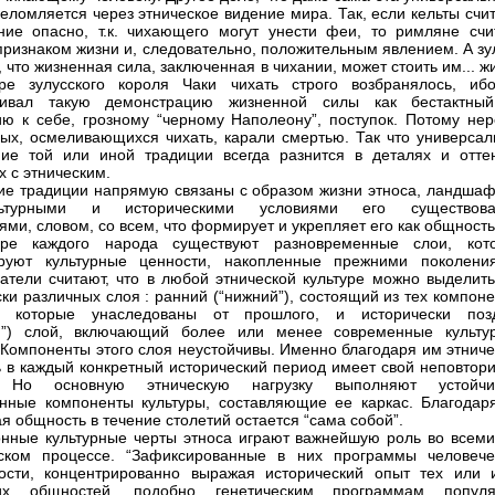
реломляется через этническое видение мира. Так, если кельты счи
ние опасно, т.к. чихающего могут унести феи, то римляне счи
признаком жизни и, следовательно, положительным явлением. А зу
 что жизненная сила, заключенная в чихании, может стоить им... ж
ре зулусского короля Чаки чихать строго возбранялось, иб
ривал такую демонстрацию жизненной силы как бестактны
ю к себе, грозному “черному Наполеону”, поступок. Потому нер
ых, осмеливающихся чихать, карали смертью. Так что универсал
ие той или иной традиции всегда разнится в деталях и оттен
х с этническим.
ие традиции напрямую связаны с образом жизни этноса, ландшаф
льтурными и историческими условиями его существова
ями, словом, со всем, что формирует и укрепляет его как общность
уре каждого народа существуют разновременные слои, кот
ируют культурные ценности, накопленные прежними поколения
атели считают, что в любой этнической культуре можно выделить
ски различных слоя : ранний (“нижний”), состоящий из тех компон
ы, которые унаследованы от прошлого, и исторически поз
ий”) слой, включающий более или менее современные культу
 Компоненты этого слоя неустойчивы. Именно благодаря им этниче
 в каждый конкретный исторический период имеет свой неповтор
. Но основную этническую нагрузку выполняют устойчи
нные компоненты культуры, составляющие ее каркас. Благодар
ая общность в течение столетий остается “сама собой”.
нные культурные черты этноса играют важнейшую роль во всеми
еском процессе. “Зафиксированные в них программы человече
ости, концентрированно выражая исторический опыт тех или 
ких общностей, подобно генетическим программам популя