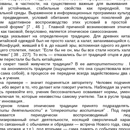
рованы, в частности, на существенно важные для выживания 
ей устойчивые, стабильные свойства как природной, т
альной среды. Выраженное в информационных программах культу
и предвидения, условий обитания последующих поколений де
ым адаптивное воспроизводство этих условий в простой
ной форме” [7 , 46 ] . Главной причиной возникновения этниче
 как таковой, безусловно, является этническое самосознание.
ежда указывает на определенную традицию. Для древних кита
китайской одеждой был не просто халат, а халат, запахивающийся 
 Конфуций, живший в 6 в. до нашей эры, вспоминая одного из дея
его столетия, писал: “Если бы не он, мы бы все стали носить хал
ево” [ 38 , 227]. То есть — отказались бы от традиций отцов и де
м перестали бы быть китайцами.
е секрет такой живучести традиции? В ее
авторитетности
. 
 на анонимность традиции (ощущение, что она существовала всег
 сама собой), в процессе ее передачи всегда задействованы два 
 и ученик.
на примере – значит подчиняться авторитету. Человек подчиня
 ибо верит в то, что делает или говорит учитель. Наблюдая за учи
сь превзойти его, ученик бессознательно осваивает нормы, умен
включая те, которые неизвестны самому учителю. Так в русле тра
т инновация..
турном плане этнические традиции принято подразделят
типы деятельности”
и
“стереотипы воспитания”
. Под пер
зумевается периодически воспроизводимый люд
пизированный опыт деятельности, носящий сверхличный харак
го связанный с обычаями и обрядами — встреча Нового года, свад
тва урожая и т.д.), под вторыми — сама память о событиях прошл