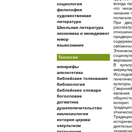
всегда п
социология
что чиха
философия
чихание 
художественная
полагали,
литература
При дво
рассмат
Школьная литература
отношени
экономика и менеджмент
придворн
юмор
содержан
языкознание
связанны
Этническ
социоку
Теология
веровани
В культ
апокрифы
аккумул
апологетика
Исследов
библейские толкования
генетиче
культур
библиология
(“верхн
библейские словари
явления.
богословие
общность
догматика
колорит
традицио
душепопечительство
этническ
екклесиология
Традицио
история церкви
историч
оккультизм
деятельн
этничес
патрология