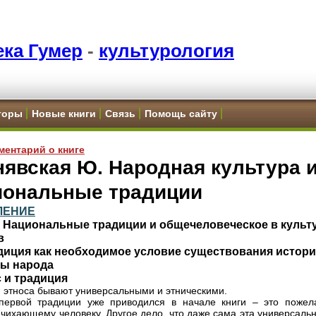
ка Гумер
-
культурология
торы
Новые книги
Связь
Помощь сайту
ментарий о книге
явская Ю. Народная культура 
иональные традиции
ЛЕНИЕ
. Национальные традиции и общечеловеческое в культ
в
адиция как необходимое условие существования истори
ры народа
с и традиция
 этноса бывают универсальными и этническими.
первой традиции уже приводился в начале книги – это пожел
 чихающему человеку. Другое дело, что даже сама эта универсаль