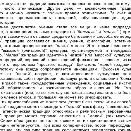
ом случае эти традиции охватывают далеко не весь этнос, потому
я чисто этническими. Другое дело — межпоколенные тради
то и можно назвать с полным правом этническими. За счет н
вляется преемственность поколений, обусловливающая един
истории.
днее десятилетие ученые стали все чаще и чаще подразде
ие, а также региональные традиции на
“большую”
и
“малую”
(терм
) в зависимости от самой среды ее бытования и способа ее перед
” традицию составляют знания, учения, философия, эстетиче
я, которых придерживается “элита” этноса. Этот термин синоним
“высокой (элитарной)” культуры, культивируемой и передава
о. “Малая” же традиция идентична “низкой” или “мирской” культуре
из преданий, верований, произведений фольклора — словом, из вс
ано с творчеством “простого народа”. Двигатель “малой традици
потому она всегда сопротивляется инновациям. “Высокая культ
тся от “низкой” позднее, с возникновением культурных цент
оставивших себя периферии. Большую роль в становлении “боль
 играют также государственные учреждения, социальные инстит
ый образованием и воспитанием образ мышления. Но “ма
 охватывает (или, во всяком случае, охватывала) значительно бо
о членов этноса, и “большая” не может это игнорировать.
 их приспосабливание может осуществляться несколькими способ
ая” традиция может снисходить к “малой” как к факту “невежества”
я атеистическая традиция относилась к религиозным верованиям)
” традиция может терпимо относиться к “малой” (так мусуль
 Сирии обращаются не только к своим, но и к христианским святым
иции интегрируются. При всем соперничестве, порой переходящ
тояние, эти два типа традиции сосуществуют, переплетясь корням