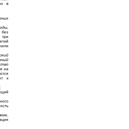
он в
рных
оды,
 без
 три
летий
нили
окий
нный
ство
я на
ются
ют к
:
ющий
ного
ость
мие,
акция