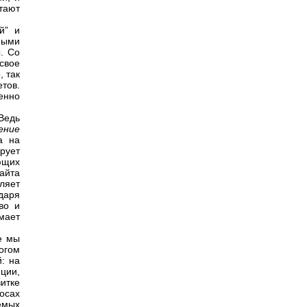
тают
й” и
ными
. Со
свое
, так
тов.
енно
Ведь
ение
а на
ирует
ющих
айта
ляет
даря
во и
мает
е мы
огом
: на
ции,
итке
осах
емых