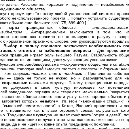
е равны. Расслоение, иерархия и подчинение — неизбежные ч
радиционного общества.
вует презумпция “в пользу любой установленной системы правл
юбого неиспользованного проекта... Попытки устранить существу
ают обычно еще большее зло” [75, 399-400 ] .
ые черты традиционных обществ —
антирационал
ивидуализм
. Антирационализм заключается в том, что ч
онных этносов как правило не аппелируют к разуму в вопро
х с нормативной практикой. Скорее, они руководствуются прошлым
м.
Выбор в пользу прошлого
исключает
необходимость по
ативных ответов на наболевшие вопросы
. Для представит
тноса традиция играет роль высшего Разума. Стабильность обще
редпочитается инновациям, даже улучшающим условия жизни.
 функция антииндивидуализма —сохранение общества в стабил
полнить которую люди могут только в согласии с другими чле
— как современниками, так и предками
. Проявление собстве
ивы — здесь не только не нужно, но и разрушительно для на
 сакральными началами структур. Потому традиционные народы,
, не допускают в свою культуру иноземцев как потенциал
лей заведенного порядка или стараются максимально “закрыться
ь основного общественного института у таких народов обычно иг
 авторитет которых незыблем. Из этой “канонизации старших” (к
и “сыновней почтительности” в Китае, Японии) проистекает и ос
е к правителю как к главе огромной семьи, ослушаться кото
но. Традиционная культура не знает конфликта “отцов и детей”, п
ое новое поколение получает ответы на все смысложизненные воп
м виде, да и не ищет их вовне опыта предыдущих поколений.
изни стационарных народов состоит в том, чтобы занима