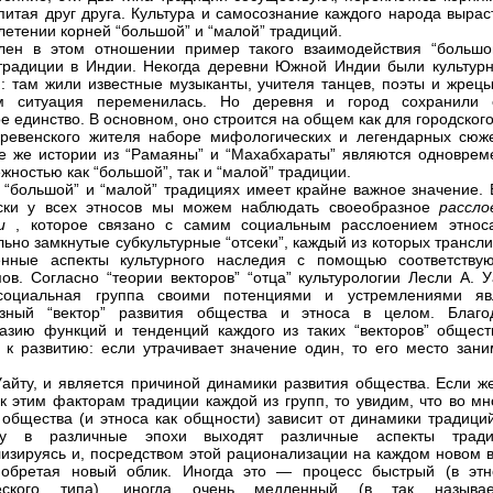
питая друг друга. Культура и самосознание каждого народа вырас
летении корней “большой” и “малой” традиций.
лен в этом отношении пример такого взаимодействия “большо
традиции в Индии. Некогда деревни Южной Индии были культур
: там жили известные музыканты, учителя танцев, поэты и жрецы
м ситуация переменилась. Но деревня и город сохранили 
е единство. В основном, оно строится на общем как для городского
ревенского жителя наборе мифологических и легендарных сюже
е же истории из “Рамаяны” и “Махабхараты” являются одноврем
жностью как “большой”, так и “малой” традиции.
 “большой” и “малой” традициях имеет крайне важное значение. 
ески у всех этносов мы можем наблюдать своеобразное
рассло
ии
, которое связано с самим социальным расслоением этнос
льно замкнутые субкультурные “отсеки”, каждый из которых трансл
енные аспекты культурного наследия с помощью соответству
ов. Согласно “теории векторов” “отца” культурологии Лесли А. У
социальная группа своими потенциями и устремлениями яв
азный “вектор” развития общества и этноса в целом. Благо
азию функций и тенденций каждого из таких “векторов” общест
 к развитию: если утрачивает значение один, то его место зани
Уайту, и является причиной динамики развития общества. Если ж
к этим факторам традиции каждой из групп, то увидим, что во мн
 общества (и этноса как общности) зависит от динамики традиций
ну в различные эпохи выходят различные аспекты тради
изируясь и, посредством этой рационализации на каждом новом в
 обретая новый облик. Иногда это — процесс быстрый (в этн
еского типа), иногда очень медленный (в так называ