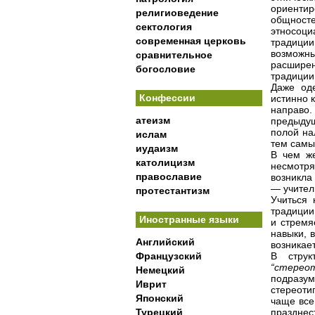
ориенти
религиоведение
общност
сектология
этносоци
современная церковь
традици
возможн
сравнительное
расширен
богословие
традиции
Даже од
Конфессии
истинно 
направо.
атеизм
предыдущ
полой нал
ислам
тем самы
иудаизм
В чем ж
католицизм
несмотря
православие
возникла
— учитель
протестантизм
Учиться 
традиции,
Иностранные языки
и стремя
навыки, 
Английский
возникае
Французский
В струк
“стерео
Немецкий
подра
Иврит
стереоти
Японский
чаще все
Турецкий
празднес