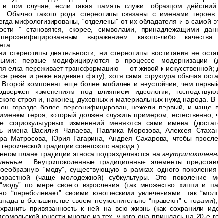
 в том случае, если такая память служит образцом действий
. Обычно такого рода стереотипы связаны с именами героев.
егда мифологизированы, “отделены” от их обладателя и в самой э
ности ” становятся, скорее, символами, принадлежащими дан
 персонифицированным выражением какого-либо качества
ета.
ни стереотипы деятельности, ни стереотипы воспитания не оста
ными: первые модифицируются в процессе модернизации (
яя елка переживает трансформацию — от живой к искусственной; 
все реже и реже надевает фату), хотя сама структура обычая ост
 Второй компонент еще более мобилен и неустойчив, чем первый
одвержен изменениям под влиянием идеологии, господствую
ского строя и, наконец, духовных и материальных нужд народа. В
о он гораздо более персонифицирован, нежели первый, и чаще в
 именем героя, который должен служить примером, естественно, ч
ате социокультурных изменений меняются сами имена (достат
ь имена Василия Чапаева, Павлика Морозова, Алексея Стахан
ра Матросова, Юрия Гагарина, Андрея Сахарова, чтобы просле
героической традиции советского народа ) .
нном плане традиции этноса подразделяются на
внутрипоколен
оленные
. Внутрипоколенные традиционные элементы представ
оеобразную “моду”, существующую в рамках одного поколения
озрастной (чаще молодежной) субкультуры. Это поколение м
“моду” по мере своего взросления (так множество хиппи и па
но “переболевает” своими юношескими увлечениями: так “мол
апада в большинстве своем неукоснительно “правеют” с годами);
хранить привязанность к ней на всю жизнь (как сохранили ид
мсомольской юности многие из тех, у кого она пришлась на 20-е г