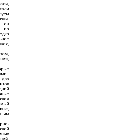
тали,
тали
лусы
изни.
о он
й по
едко
ьное
ках,
том,
ния,
.
орые
ми..
 два
ентов
дний
рные
ская
имый
вые,
я им
рно-
ской
иных
ций,