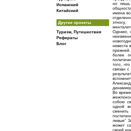
но лишь
Испанский
общности
Китайский
имена вс
отделен
этносу,
Другие проекты
менталит
Однако, 
Туризм, Путешествия
неизмен
Рефераты
новогодн
Блог
невеста 
прежней.
более п
политиче
того, чт
связан с
результ
вспомнит
Александ
динамику 
Во време
межпок
собою св
одной в
сменить 
постепен
левые” З
может со
своей ко