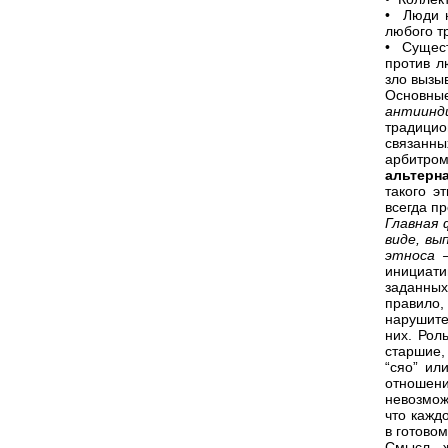
• Люди н
любого т
• Сущест
против л
зло вызыв
Основн
антиинд
традици
связанны
арбитро
альтерн
такого э
всегда п
Главная
виде, вы
этноса 
инициат
заданных
правило
нарушите
них. Рол
старшие,
“сяо” ил
отношени
невозмож
что кажд
в готово
Смысл ж