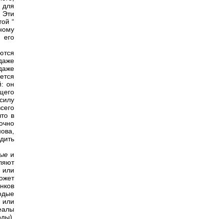
 для
 Эти
той “
ному
 его
ются
даже
даже
ается
: он
щего
 силу
сего
то в
очно
ова,
дить
ные
и
ляют
 или
ожет
нков
одые
 или
еалы
оды),