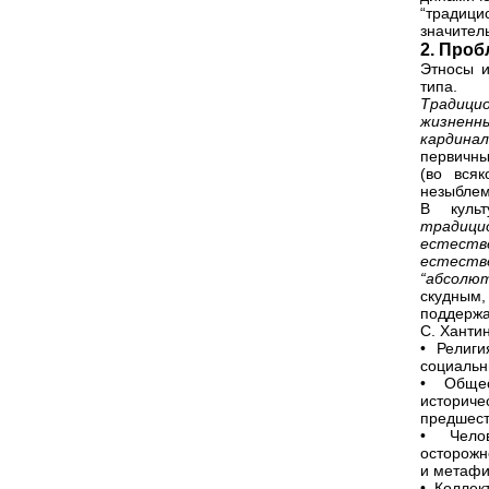
“традиц
значител
2. Проб
Этносы и
типа.
Традици
жизненн
кардина
первичны
(во вся
незыблем
В куль
традиц
естеств
естеств
“абсолют
скудным
поддержа
С. Ханти
• Религи
социальн
• Общест
историч
предшест
• Челов
осторожн
и метафи
• Коллект