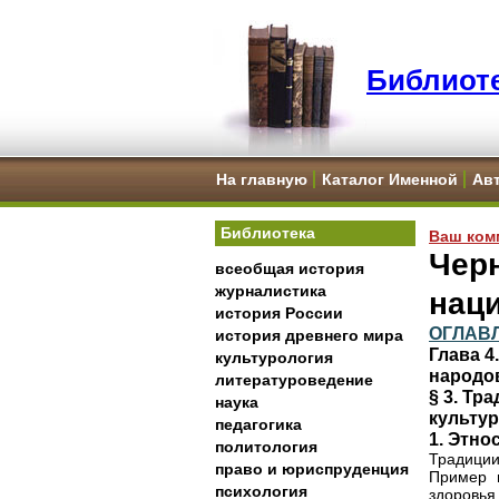
Библиоте
На главную
Каталог Именной
Ав
Библиотека
Ваш ком
Черн
всеобщая история
журналистика
нац
история России
ОГЛАВ
история древнего мира
Глава 4
культурология
народо
литературоведение
§ 3. Тр
наука
культу
педагогика
1. Этно
политология
Традиции
право и юриспруденция
Пример 
психология
здоровья