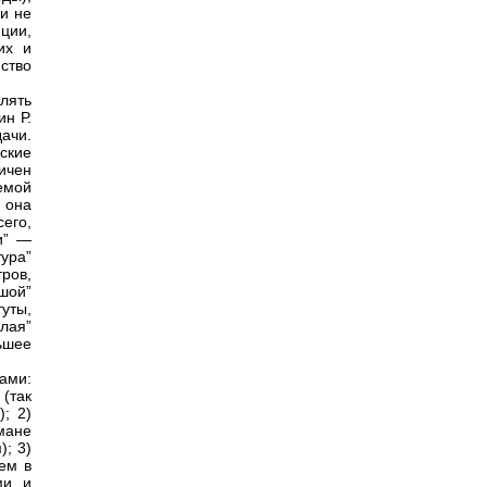
 и не
ции,
их и
ство
лять
ин Р.
ачи.
ские
ичен
емой
: она
его,
и” —
ура”
ров,
шой”
уты,
лая”
льшее
ами:
 (так
; 2)
мане
); 3)
ем в
и, и