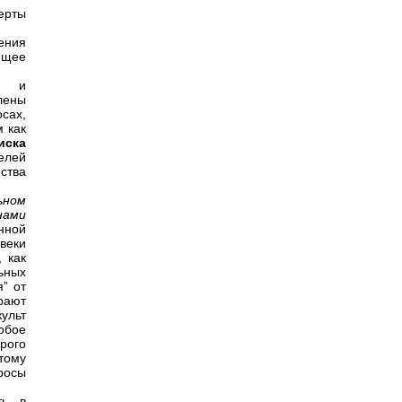
ерты
ения
ющее
изм
и
лены
сах,
 как
иска
елей
ства
ьном
нами
нной
веки
 как
ьных
” от
рают
ульт
обое
рого
отому
росы
ть в