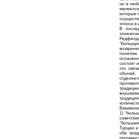
но в люб
являютс
которые-
осущест
этноса в 
В после
этническ
Редфилда
“Большую
воззрени
понятию 
осознанн
состоит 
что связ
обычай, 
отделяе
противоп
традиции
внушаем
традиция
количеств
Взаимное
1) “больш
советска
“большая
Турции и
обе трад
противос