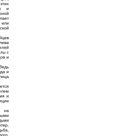
этих
ак и
рной
лает
 или
ской
йцев
слева
телей
аты с
дов и
Ведь
да и
лица
ется
телем
ия и
диции
ь на
выми
ьми
тер,
ьба,
ого,