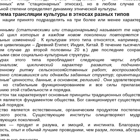
ионных” или “стационарных” этносах), но в любом случае 
ьной степени определяет динамику этнической культуры.
лема трансляции культуры в этносах разных типов
 нации принято подразделять на три более или менее характе
онными (статическими или стационарными) называют те нар
ый цикл которых в каждом новом поколении повторяется
льных изменений
. К культурам этого типа относятся, например,
е цивилизации – Древний Египет, Индия, Китай. В течение тысяче
ком случае до второй половины 20 в.) две последние сохра
ыми свои социально-культурные структуры.
турах этого типа преобладают следующие черты:
глуб
ионализм; циклический характер развития, подчине
енному ритму сельскохозяйственных работ; воспроизвод
енно сложившихся или однажды заданных структур; ориентаци
ные” ценности, данные, в основном, религией
. Они удовлетворя
, но стабильным функционированием и все силы прилага
нию этой стабильности и порядка.
нгтон так характеризует основные принципы традиционных обществ
я является фундаментом общества. Бог санкционирует существу
ый порядок.
во является естественным, органическим продуктом постепен
еского роста. Существующие институты олицетворяют мудр
вующих поколений.
ек — продукт и разума, и эмоций, и инстинкта. Благоразу
ость, опыт и обычай лучшие проводники, чем разум, логика, абстр
зика.
ив выше личности...