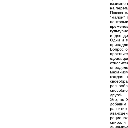
взаимно 
на переп
Показате
“малой” 
центрами
времене
культурно
и для де
Одни и т
принадле
Вопрос о
практич
традиц
относите
определ
механизм
каждая 
своеобр
разнообр
способно
другой.
Это, по 
добавим 
развитие
авансце
рационал
спирали
динамич