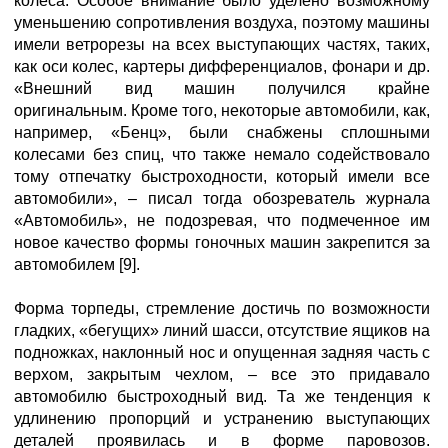
колеса. Особое внимание было уделено возможному
уменьшению сопротивления воздуха, поэтому машины
имели ветрорезы на всех выступающих частях, таких,
как оси колес, картеры дифференциалов, фонари и др.
«Внешний вид машин получился крайне
оригинальным. Кроме того, некоторые автомобили, как,
например, «Бенц», были снабжены сплошными
колесами без спиц, что также немало содействовало
тому отпечатку быстроходности, который имели все
автомобили», – писал тогда обозреватель журнала
«Автомобиль», не подозревая, что подмеченное им
новое качество формы гоночных машин закрепится за
автомобилем [9].
Форма торпеды, стремление достичь по возможности
гладких, «бегущих» линий шасси, отсутствие ящиков на
подножках, наклонный нос и опущенная задняя часть с
верхом, закрытым чехлом, – все это придавало
автомобилю быстроходный вид. Та же тенденция к
удлинению пропорций и устранению выступающих
деталей проявилась и в форме паровозов.