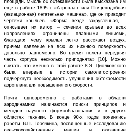
площади. Мысль об обтекаемости была высказана им
еще в работе 1895 г. «Аэроплан, или Птицеподобная
(авиационная) летательная машина», где он приводит
чертежи крыльев. «Форма везде закругленная, –
описывает их автор, – сечения крыльев во всех
направлениях ограничены плавными линиями,
благодаря чему крылья легко рассекают воздух,
причем давление на всю их нижнюю поверхность
довольно равномерно. Во время полета передняя
часть корпуса несколько приподнята» [10]. Можно
считать, что именно в этой работе К.Э. Циолковского
была впервые в истории самолетостроения
подчеркнута необходимость улучшения обтекаемости
аэроплана для повышения его скорости.
Почти одновременно с работами в области
аэродинамики начинаются поиски принципов и
методов научного формообразования и в других
областях техники. В конце 90-х годов появились
работы В.П. Горячкина, посвященные исследованию
сельскохозяйственных машин и оказавшие