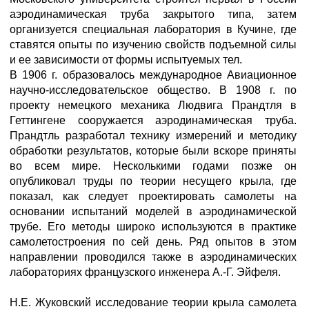
аэродинамическая труба закрытого типа, затем
организуется специальная лаборатория в Кучине, где
ставятся опыты по изучению свойств подъемной силы
и ее зависимости от формы испытуемых тел.
В 1906 г. образовалось международное Авиационное
научно-исследовательское общество. В 1908 г. по
проекту немецкого механика Людвига Прандтля в
Геттингене сооружается аэродинамическая труба.
Прандтль разработал технику измерений и методику
обработки результатов, которые были вскоре приняты
во всем мире. Несколькими годами позже он
опубликовал труды по теории несущего крыла, где
показал, как следует проектировать самолеты на
основании испытаний моделей в аэродинамической
трубе. Его методы широко используются в практике
самолетостроения по сей день. Ряд опытов в этом
направлении проводился также в аэродинамических
лабораториях французского инженера А.-Г. Эйфеля.
Н.Е. Жуковский исследование теории крыла самолета