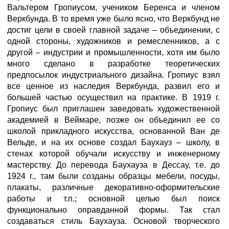
Вальтером Гропиусом, учеником Беренса и членом
Веркбунда. В то время уже было ясно, что Веркбунд не
достиг цели в своей главной задаче – объединении, с
одной стороны, художников и ремесленников, а с
другой – индустрии и промышленности, хотя им было
много сделано в разработке теоретических
предпосылок индустриального дизайна. Гропиус взял
все ценное из наследия Веркбунда, развил его и
большей частью осуществил на практике. В 1919 г.
Гропиус был приглашен заведовать художественной
академией в Веймаре, позже он объединил ее со
школой прикладного искусства, основанной Ван де
Вельде, и на их основе создал Баухауз – школу, в
стенах которой обучали искусству и инженерному
мастерству. До перевода Баухауза в Дессау, т.е. до
1924 г., там были созданы образцы мебели, посуды,
плакаты, различные декоративно-оформительские
работы и т.п.; основной целью был поиск
функционально оправданной формы. Так стал
создаваться стиль Баухауза. Основой творческого