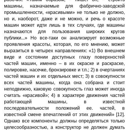
машины, назначаемые для фабрично-заводской
промышленности, «красивыми» не только не должно,
но и, наоборот, даже и не можно, и речь о красоте
машин может идти лишь в тех случаях, где машины
назначаются для пользования широких кругов
публики...» Но все-таки он анализирует возможные
проявления красоты, которая, по его мнению, может
выразиться в четырех направлениях: «1) Во внешнем
виде и состоянии доступных глазу поверхностей
частей машин, именно – в их окраске и раскраске,
полировке, насечке, бронзировке и т.п.; 2) в очертаниях
частей машин и их отдельных мест; 3) в совокупности
всех частей машины, когда она собрана и стоит
неподвижно, каковую совокупность глаз может иногда
считать «красивой»; 4) в характере движения частей
работающей машины, в известной
последовательности положений ее. частей, в
известной смене впечатлений от этих движений» [12].
Однако все компоненты должны определяться только
целесообразностью, а конструктор не должен думать