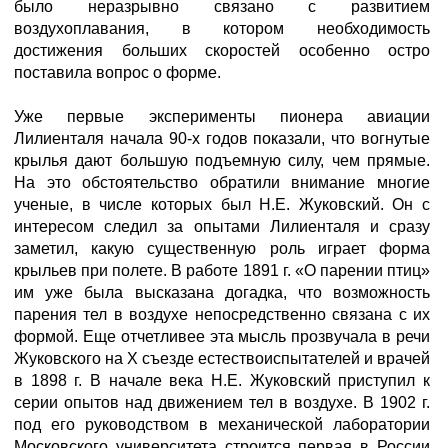
было неразрывно связано с развитием
воздухоплавания, в котором необходимость
достижения больших скоростей особенно остро
поставила вопрос о форме.
Уже первые эксперименты пионера авиации
Лилиенталя начала 90-х годов показали, что вогнутые
крылья дают большую подъемную силу, чем прямые.
На это обстоятельство обратили внимание многие
ученые, в числе которых был Н.Е. Жуковский. Он с
интересом следил за опытами Лилиенталя и сразу
заметил, какую существенную роль играет форма
крыльев при полете. В работе 1891 г. «О парении птиц»
им уже была высказана догадка, что возможность
парения тел в воздухе непосредственно связана с их
формой. Еще отчетливее эта мысль прозвучала в речи
Жуковского на X съезде естествоиспытателей и врачей
в 1898 г. В начале века Н.Е. Жуковский приступил к
серии опытов над движением тел в воздухе. В 1902 г.
под его руководством в механической лаборатории
Московского университета строится первая в России