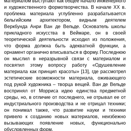
материалом выступают как общее начало инженерного
и художественного формотворчества. В начале XX в.
проблема материала углубленно разрабатывается
бельгийским архитектором, видным деятелем
Веркбунда Анри Ван де Вельде. Основатель школы
прикладного искусства в Веймаре, он в своей
теоретической деятельности исходил из положения,
что форма должна быть адекватной функции, а
орнамент органично вписываться в форму. Последнюю
он мыслил в неразрывной связи с материалом и
посвятил этому вопросу работу «Одушевление
материала как принцип красоты» [13], где рассмотрел
эстетические возможности материала, оживающего
под рукой художника – творца вещей. Ван де Вельде
воспринял от Морриса идею единства предметной
среды, но, в отличие от последнего, не отрывал ее от
индустриального производства и не отрицал техники;
он понимал также, что развитие науки и техники
привело к созданию новых материалов, неизбежно
вызывающих появление новых, функционально
обусловленных форм.