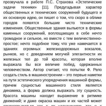
прозвучала в работе П.С. Страхова «Эстетические
задачи техники» [11]. Предугадывая характер
общественных и технических сооружений будущего и
их основную идею, он пишет о том, что скоро в облике
городов появятся большие чисто технические
изменения. Общественные здания выльются в формы
каменных сооружений, воплощающих в себе нечто
громадное и сильное, но вместе с тем величественно-
простое; нечто подобное тому, что уже намечается в
зданиях огромных железнодорожных вокзалов,
рынков, но с доведением могучей элегантности их
железных тел до той красоты, которая вполне
выражала бы все величие побед, одержанных
человечеством. Автор считает, что попытки Ф. Рело
создать стиль в машиностроении – это первые наметки
на пути эстетического упорядочения машинной формы,
причем сущностью машинного стиля является
динамика, а форма должна выражать эту сущность.
Красота машины находит выражение в ритмике
движений; и даже окраска машин и их частей может