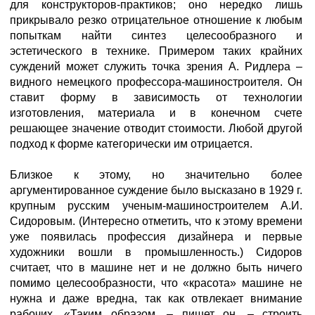
для конструкторов-практиков; оно нередко лишь
прикрывало резко отрицательное отношение к любым
попыткам найти синтез целесообразного и
эстетического в технике. Примером таких крайних
суждений может служить точка зрения А. Ридлера –
видного немецкого профессора-машиностроителя. Он
ставит форму в зависимость от технологии
изготовления, материала и в конечном счете
решающее значение отводит стоимости. Любой другой
подход к форме категорически им отрицается.
Близкое к этому, но значительно более
аргументированное суждение было высказано в 1929 г.
крупным русским ученым-машиностроителем А.И.
Сидоровым. (Интересно отметить, что к этому времени
уже появилась профессия дизайнера и первые
художники вошли в промышленность.) Сидоров
считает, что в машине нет и не должно быть ничего
помимо целесообразности, что «красота» машине не
нужна и даже вредна, так как отвлекает внимание
рабочих. «Таким образом, – пишет он, – строить