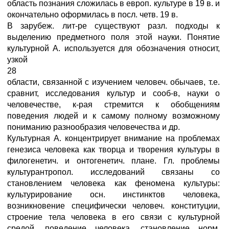
область познания сложилась в европ. культуре в 19 в. и
окончательно оформилась в посл. четв. 19 в.
В зарубеж. лит-ре существуют разл. подходы к
выделению предметного поля этой науки. Понятие
культурной А. используется для обозначения относит,
узкой
28
области, связанной с изучением человеч. обычаев, т.е.
сравнит, исследования культур и сооб-в, науки о
человечестве, к-рая стремится к обобщениям
поведения людей и к самому полному возможному
пониманию разнообразия человечества и др.
Культурная А. концентрирует внимание на проблемах
генезиса человека как творца и творения культуры в
филогенетич. и онтогенетич. плане. Гл. проблемы
культурантропол. исследований связаны со
становлением человека как феномена культуры:
культурирование осн. инстинктов человека,
возникновение специфически человеч. конституции,
строение тела человека в его связи с культурной
средой, поведение человека, становление норм,