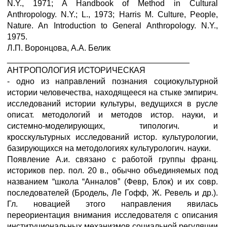
N.Y., 1971; A Handbook of Method in Cultural
Anthropology. N.Y.; L., 1973; Harris М. Culture, People,
Nature. An Introduction to General Anthropology. N.Y.,
1975.
Л.П. Воронцова, А.А. Белик
________________________________________
АНТРОПОЛОГИЯ ИСТОРИЧЕСКАЯ
- одно из направлений познания социокультурной
истории человечества, находящееся на стыке эмпирич.
исследований истории культуры, ведущихся в русле
описат. методологий и методов истор. науки, и
системно-моделирующих, типологич. и
кросскультурных исследований истор. культурологии,
базирующихся на методологиях культурологич. науки.
Появление А.и. связано с работой группы франц.
историков пер. пол. 20 в., обычно объединяемых под
названием “школа “Анналов” (Февр, Блок) и их совр.
последователей (Бродель, Ле Гофф, Ж. Ревель и др.).
Гл. новацией этого направления явилась
переориентация внимания исследователя с описания
институциональных механизмов социальной регуляции