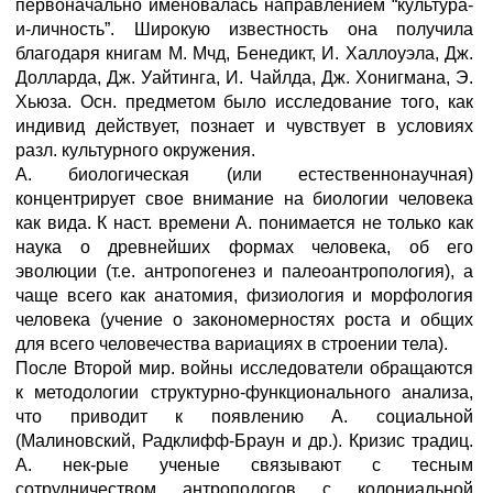
первоначально именовалась направлением “культура-
и-личность”. Широкую известность она получила
благодаря книгам М. Мчд, Бенедикт, И. Халлоуэла, Дж.
Долларда, Дж. Уайтинга, И. Чайлда, Дж. Хонигмана, Э.
Хьюза. Осн. предметом было исследование того, как
индивид действует, познает и чувствует в условиях
разл. культурного окружения.
А. биологическая (или естественнонаучная)
концентрирует свое внимание на биологии человека
как вида. К наст. времени А. понимается не только как
наука о древнейших формах человека, об его
эволюции (т.е. антропогенез и палеоантропология), а
чаще всего как анатомия, физиология и морфология
человека (учение о закономерностях роста и общих
для всего человечества вариациях в строении тела).
После Второй мир. войны исследователи обращаются
к методологии структурно-функционального анализа,
что приводит к появлению А. социальной
(Малиновский, Радклифф-Браун и др.). Кризис традиц.
А. нек-рые ученые связывают с тесным
сотрудничеством антропологов с колониальной