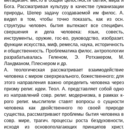
метафизич. место в общей целостности бытия, мира и
Бога. Рассматривая культуру в качестве гуманизации
природы, Шелер задачу создаваемой им филос. А.
видел в том, чтобы точно показать, как из осн.
структуры человеч. бытия вытекают все специфич.
свершения и дела человека: язык, совесть,
инструменты, оружие, гос-во, руководство, изобразит.
функции искусства, миф, ремесла, наука, историчность
и общественность. Проблематика филос. антропологии
разрабатывалась Геленом, Э. Ротхакером, М.
Ландманом, Плеснером и др.
А. теологическая рассматривает взаимодействие
человека с миром сверхреального, божественного; для
этого направления важно определить человека через
призму религ. идеи. Теол. А. представляет собой одно
из направлений совр. религ. модернизма, в рамках к-
рого религ. мыслители ставят вопросы о сущности
человека как двойственного по своей природе
существа, рассматривают проблемы бытия человека в
совр. мире, трагич. процессы роста бездуховности,
исходя из основополагающих принципов христ.