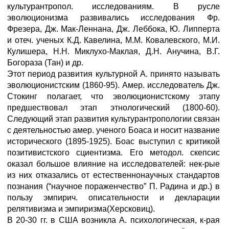
культурантропол. исследованиям. В русле
эволюционизма развивались исследования Фр.
Фрезера, Дж. Мак-Леннана, Дж. Леббока, Ю. Липперта
и отеч. ученых К.Д. Кавелина, М.М. Ковалевского, М.И.
Кулишера, Н.Н. Миклухо-Маклая, Д.Н. Анучина, В.Г.
Богораза (Тан) и др.
Этот период развития культурной А. принято называть
эволюционистским (1860-95). Амер. исследователь Дж.
Стокинг полагает, что эволюционистскому этапу
предшествовал этап этнологический (1800-60).
Следующий этап развития культурантропологии связан
с деятельностью амер. ученого Боаса и носит название
исторического (1895-1925). Боас выступил с критикой
позитивистского сциентизма. Его методол. скепсис
оказал большое влияние на исследователей: нек-рые
из них отказались от естественнонаучных стандартов
познания (“научное пораженчество” П. Радина и др.) в
пользу эмпирич. описательности и декларации
релятивизма и эмпиризма(Херсковиц).
В 20-30 гг. в США возникла А. психологическая, к-рая