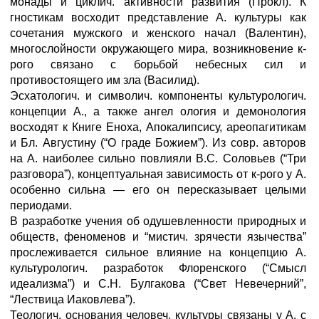
монады и циклич. активности развития (Прокл). К
гностикам восходит представление А. культуры как
сочетания мужского и женского начал (Валентин),
многослойности окружающего мира, возникновение к-
рого связано с борьбой небесных сил и
противостоящего им зла (Василид).
Эсхатологич. и символич. компоненты культурологич.
концепции А., а также ангел ология и демонология
восходят к Книге Еноха, Апокалипсису, ареопагитикам
и Бл. Августину (“О граде Божием”). Из совр. авторов
на А. наиболее сильно повлияли B.C. Соловьев (“Три
разговора”), концептуальная зависимость от к-рого у А.
особенно сильна — его он пересказывает целыми
периодами.
В разработке учения об одушевленности природных и
обществ, феноменов и “мистич. зрячести язычества”
прослеживается сильное влияние на концепцию А.
культурологич. разработок Флоренского (“Смысл
идеализма”) и С.Н. Булгакова (“Свет Невечерний”,
“Лествица Иаковлева”).
Теологич. основания человеч. культуры связаны у А. с