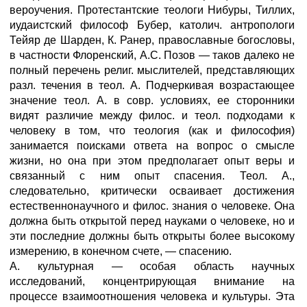
вероучения. Протестантские теологи Нибуры, Тиллих,
иудаистский философ Бубер, католич. антропологи
Тейяр де Шарден, К. Ранер, православные богословы,
в частности Флоренский, А.С. Позов — таков далеко не
полный перечень религ. мыслителей, представляющих
разл. течения в теол. А. Подчеркивая возрастающее
значение теол. А. в совр. условиях, ее сторонники
видят различие между филос. и теол. подходами к
человеку в том, что теология (как и философия)
занимается поисками ответа на вопрос о смысле
жизни, но она при этом предполагает опыт веры и
связанный с ним опыт спасения. Теол. А.,
следовательно, критически осваивает достижения
естественнонаучного и филос. знания о человеке. Она
должна быть открытой перед науками о человеке, но и
эти последние должны быть открыты более высокому
измерению, в конечном счете, — спасению.
А. культурная — особая область научных
исследований, концентрирующая внимание на
процессе взаимоотношения человека и культуры. Эта