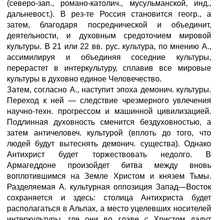
(северо-зап., романо-католич., мусульманской, инд.,
дальневост.). В рез-те Россия становится геогр., а
затем, благодаря посреднической и объединит,
деятельности, и духовным средоточием мировой
культуры. В 21 или 22 вв. рус. культура, по мнению А.,
ассимилируя и объединяя соседние культуры,
перерастет в интеркультуру, сплавив все мировые
культуры в духовно единое Человечество.
Затем, согласно А., наступит эпоха демонич. культуры.
Переход к ней — следствие чрезмерного увлечения
научно-техн. прогрессом и машинной цивилизацией.
Подлинная духовность сменится бездуховностью, а
затем античеловеч. культурой (вплоть до того, что
людей будут вытеснять демонич. существа). Однако
Антихрист будет торжествовать недолго. В
Армагеддоне произойдет битва между вновь
воплотившимся на Земле Христом и князем Тьмы.
Разделяемая А. культурная оппозиция Запад—Восток
сохраняется и здесь: столица Антихриста будет
располагаться в Альпах, а место уцелевших носителей
интеркультуры, где они во главе с Христом дадут