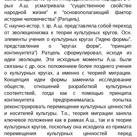
рых А.ш. усматривала “существенное свойство
народной жизни” и “основополагающий фактор
истории человечества” (Ратцель).
С научно-истор. т. зр. А.ш. представляла собой переход
от эволюционизма к теории культурных кругов. Осн.
элементы учения о культурных кругах (“идею формы”,
представление о “кругах форм”, “принцип
континуитета”) Ратцель сформулировал, исходя из
идеи эволюции. Эти исходные моменты А.ш. были
связаны с др. осн. положением более позднего учения
о культурных кругах, а именно с теорией миграции.
Концепция идеи формы заменила исследование
обществ, отношений разработкой культурных
соответствий, тогда как с помощью принципа
континуитета предпринималась попытка
реконструировать перемещение культурных ценностей
и носителей культуры. Т.о., теория миграции заняла
ключевое положение как в рамках А.ш., так и в теории
культурных кругов, поскольку она исходила из примата
перемещения культурных ценностей перед