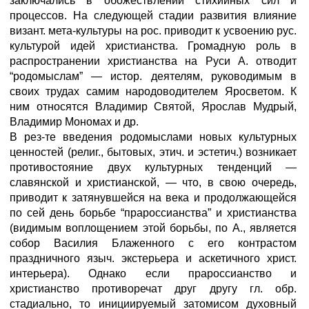
заключались в обожествлении стихийных сил и
процессов. На следующей стадии развития влияние
визант. мета-культуры на рос. приводит к усвоению рус.
культурой идей христианства. Громадную роль в
распространении христианства на Руси А. отводит
“родомыслам” — истор. деятелям, руководимым в
своих трудах самим народоводителем Яросветом. К
ним относятся Владимир Святой, Ярослав Мудрый,
Владимир Мономах и др.
В рез-те введения родомыслами новых культурных
ценностей (религ., бытовых, этич. и эстетич.) возникает
противостояние двух культурных тенденций —
славянской и христианской, — что, в свою очередь,
приводит к затянувшейся на века и продолжающейся
по сей день борьбе “прароссианства” и христианства
(видимым воплощением этой борьбы, по А., является
собор Василия Блаженного с его контрастом
праздничного языч. экстерьера и аскетичного христ.
интерьера). Однако если прароссианство и
христианство противоречат друг другу гл. обр.
стадиально, то инициируемый затомисом духовный