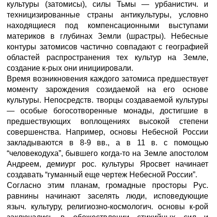
культуры (затомисы), силы Тьмы — урбанистич. и
техницизированные страны антикультуры, условно
находящиеся под компенсационными выступами
материков в глубинах Земли (шрастры). Небесные
контуры затомисов частично совпадают с географией
областей распространения тех культур на Земле,
создание к-рых они инициировали.
Время возникновения каждого затомиса предшествует
моменту зарождения созидаемой на его основе
культуры. Непосредств. творцы создаваемой культуры
— особые богосотворенные монады, достигшие в
предшествующих воплощениях высокой степени
совершенства. Например, основы Небесной России
закладываются в 8-9 вв., а в 11 в. с помощью
“человекодуха”, бывшего когда-то на Земле апостолом
Андреем, демиург рос. культуры Яросвет начинает
создавать “гуманный еще чертеж Небесной России”.
Согласно этим планам, громадные просторы Рус.
равнины начинают заселять люди, исповедующие
языч. культуру, религиозно-космологич. основы к-рой