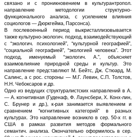
связано и с проникновением в культурантропол.
направление методологии структурно-
функционального анализа, с усилением влияния
социологов — Дюркгейма, Парсонса).
В послевоенный период выкристаллизовывается
также культурно-экологич. подход, взаимодействующий
с “экологич. психологией”, “культурной географией”,
“социальной географией”, “экологией человека”. Этот
подход, именуемый “экологич. А.”, объясняет
взаимовлияние природной среды и культур. Это
направление представляют М. Бейтс, Дж. Стюард, М.
Салинс, а с рос. стороны — М.Г. Левин, С.П. Толстов,
Н.Н. Чебоксаров и др.
Одно из ведущих структуралистских направлений в А.
— А. когнитивная (Гуденаф, Ф. Лаунсбери, X. Конх-лин,
С. Брунер и др.), к-рая занимается выявлением и
сравнением “когнитивных категорий” в разных
культурах. Это направление возникло в сер. 50-х гг. в
США в рамках развития методов формального
семантич. анализа. Окончательно оформилось в сер.