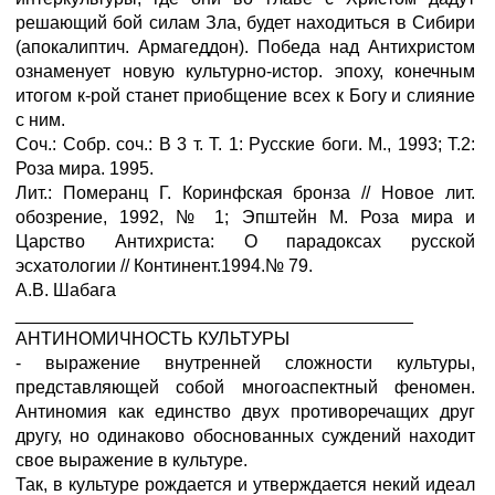
решающий бой силам Зла, будет находиться в Сибири
(апокалиптич. Армагеддон). Победа над Антихристом
ознаменует новую культурно-истор. эпоху, конечным
итогом к-рой станет приобщение всех к Богу и слияние
с ним.
Соч.: Собр. соч.: В 3 т. Т. 1: Русские боги. М., 1993; Т.2:
Роза мира. 1995.
Лит.: Померанц Г. Коринфская бронза // Новое лит.
обозрение, 1992, № 1; Эпштейн М. Роза мира и
Царство Антихриста: О парадоксах русской
эсхатологии // Континент.1994.№ 79.
А.В. Шабага
________________________________________
АНТИНОМИЧНОСТЬ КУЛЬТУРЫ
- выражение внутренней сложности культуры,
представляющей собой многоаспектный феномен.
Антиномия как единство двух противоречащих друг
другу, но одинаково обоснованных суждений находит
свое выражение в культуре.
Так, в культуре рождается и утверждается некий идеал