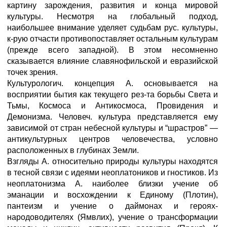
картину зарождения, развития и конца мировой
культуры. Несмотря на глобальный подход,
наибольшее внимание уделяет судьбам рус. культуры,
к-рую отчасти противопоставляет остальным культурам
(прежде всего западной). В этом несомненно
сказывается влияние славянофильской и евразийской
точек зрения.
Культурологич. концепция А. основывается на
восприятии бытия как текущего рез-та борьбы Света и
Тьмы, Космоса и Антикосмоса, Провидения и
Демонизма. Человеч. культура представляется ему
зависимой от стран небесной культуры и “шрастров” —
антикультурных центров человечества, условно
расположенных в глубинах Земли.
Взгляды А. относительно природы культуры находятся
в тесной связи с идеями неоплатоников и гностиков. Из
неоплатонизма А. наиболее близки учение об
эманации и восхождении к Единому (Плотин),
пантеизм и учение о даймонах и героях-
народоводителях (Ямвлих), учение о трансформации