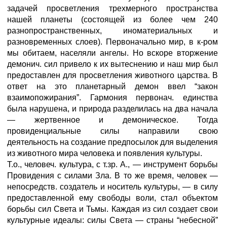
задачей просветления трехмерного пространства
нашей планеты (состоящей из более чем 240
разнопространственных, иноматериальных и
разновременных слоев). Первоначально мир, в к-ром
мы обитаем, населяли ангелы. Но вскоре вторжение
демонич. сил привело к их вытеснению и наш мир был
предоставлен для просветления животного царства. В
ответ на это планетарный демон ввел “закон
взаимопожирания”. Гармония первонач. единства
была нарушена, и природа разделилась на два начала
— жертвенное и демоническое. Тогда
провиденциальные силы направили свою
деятельность на создание предпосылок для выделения
из животного мира человека и появления культуры.
Т.о., человеч. культура, с т.зр. А., — инструмент борьбы
Провидения с силами Зла. В то же время, человек —
непосредств. создатель и носитель культуры, — в силу
предоставленной ему свободы воли, стал объектом
борьбы сил Света и Тьмы. Каждая из сил создает свои
культурные идеалы: силы Света — страны “небесной”