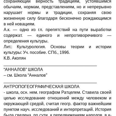
сохраняющий верность традициям, устоявшимся
обычаям, нормам, представлениям, но и непрерывно
нарушает нормы и традиции, сохраняя свою
жизненную силу благодаря бесконечно рождающимся
в ней новациям.
А.к. — одно из гл. препятствий на пути выработки
содержат. — единого и непротиворечивого —
определения культуры.
Лит.: Культурология. Основы теории и истории
культуры: Уч. пособие. СПб., 1996.
К.В. Акопян
________________________________________
“АННАЛОВ” ШКОЛА
– см. Школа “Анналов”
________________________________________
АНТРОПОГЕОГРАФИЧЕСКАЯ ШКОЛА
- школа, осн. нем. географом Ратцелем. Ставила своей
целью исследование отношений между человеком и
окружающей средой, считая геогр. фактор важнейшим
пунктом науч. исследований и интерпретаций. История
была сведена, по сути, к передвижениям народов, в к-