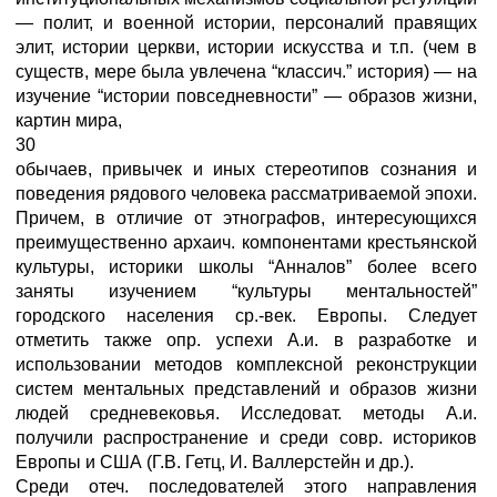
— полит, и военной истории, персоналий правящих
элит, истории церкви, истории искусства и т.п. (чем в
существ, мере была увлечена “классич.” история) — на
изучение “истории повседневности” — образов жизни,
картин мира,
30
обычаев, привычек и иных стереотипов сознания и
поведения рядового человека рассматриваемой эпохи.
Причем, в отличие от этнографов, интересующихся
преимущественно архаич. компонентами крестьянской
культуры, историки школы “Анналов” более всего
заняты изучением “культуры ментальностей”
городского населения ср.-век. Европы. Следует
отметить также опр. успехи А.и. в разработке и
использовании методов комплексной реконструкции
систем ментальных представлений и образов жизни
людей средневековья. Исследоват. методы А.и.
получили распространение и среди совр. историков
Европы и США (Г.В. Гетц, И. Валлерстейн и др.).
Среди отеч. последователей этого направления