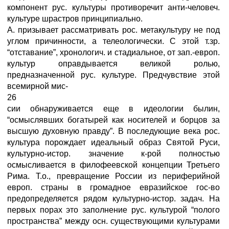
компонент рус. культуры противоречит анти-человеч.
культуре шрастров принципиально.
А. призывает рассматривать рос. метакультуру не под
углом причинности, а телеологически. С этой т.зр.
“отставание”, хронологич. и стадиальное, от зап.-европ.
культур оправдывается великой ролью,
предназначенной рус. культуре. Предчувствие этой
всемирной мис-
26
сии обнаруживается еще в идеологии былин,
“осмыслявших богатырей как носителей и борцов за
высшую духовную правду”. В последующие века рос.
культура порождает идеальный образ Святой Руси,
культурно-истор. значение к-рой полностью
осмысливается в филофеевской концепции Третьего
Рима. Т.о., превращение России из периферийной
европ. страны в громадное евразийское гос-во
предопределяется рядом культурно-истор. задач. На
первых порах это заполнение рус. культурой “полого
пространства” между осн. существующими культурами