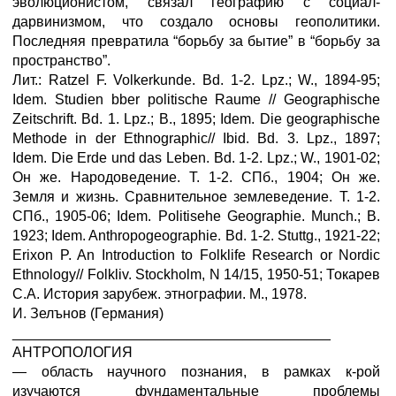
эволюционистом, связал географию с социал-
дарвинизмом, что создало основы геополитики.
Последняя превратила “борьбу за бытие” в “борьбу за
пространство”.
Лит.: Ratzel F. Volkerkunde. Bd. 1-2. Lpz.; W., 1894-95;
Idem. Studien bber politische Raume // Geographische
Zeitschrift. Bd. 1. Lpz.; В., 1895; Idem. Die geographische
Methode in der Ethnographic// Ibid. Bd. 3. Lpz., 1897;
Idem. Die Erde und das Leben. Bd. 1-2. Lpz.; W., 1901-02;
Он же. Народоведение. Т. 1-2. СПб., 1904; Он же.
Земля и жизнь. Сравнительное землеведение. Т. 1-2.
СПб., 1905-06; Idem. Politisehe Geographie. Munch.; В.
1923; Idem. Anthropogeographie. Bd. 1-2. Stuttg., 1921-22;
Erixon P. An Introduction to Folklife Research or Nordic
Ethnology// Folkliv. Stockholm, N 14/15, 1950-51; Токарев
С.А. История зарубеж. этнографии. М., 1978.
И. Зелънов (Германия)
________________________________________
АНТРОПОЛОГИЯ
— область научного познания, в рамках к-рой
изучаются фундаментальные проблемы