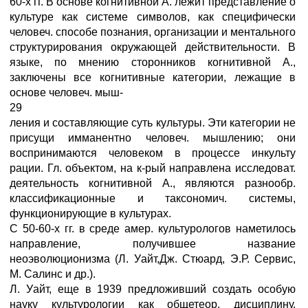
60-х гг. В основе когнитивной А. лежит представление о
культуре как системе символов, как специфически
человеч. способе познания, организации и ментального
структурирования окружающей действительности. В
языке, по мнению сторонников когнитивной А.,
заключены все когнитивные категории, лежащие в
основе человеч. мыш-
29
ления и составляющие суть культуры. Эти категории не
присущи имманентно человеч. мышлению; они
воспринимаются человеком в процессе инкульту
рации. Гл. объектом, на к-рый направлена исследоват.
деятельность когнитивной А., являются разнообр.
классификационные и таксономич. системы,
функционирующие в культурах.
С 50-60-х гг. в среде амер. культурологов наметилось
направление, получившее название
неоэволюционизма (Л. Уайт,Дж. Стюард, Э.Р. Сервис,
М. Салинс и др.).
Л. Уайт, еще в 1939 предложивший создать особую
науку культурологии как общетеор. дисциплину,