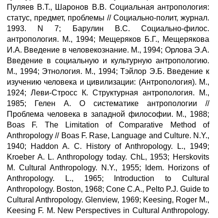
Пуляев В.Т., Шаронов В.В. Социальная антропология:
статус, предмет, проблемы // Социально-полит, журнал.
1993. N 7; Барулин B.C. Социально-филос.
антропология. М., 1994; Мещеряков Б.Г., Мещерякова
И.А. Введение в человекознание. М., 1994; Орлова Э.А.
Введение в социальную и культурную антропологию.
М., 1994; Этнология. М., 1994; Тэйлор Э.Б. Введение к
изучению человека и цивилизации: (Антропология). М.,
1924; Леви-Стросс К. Структурная антропология. М.,
1985; Гелен А. О систематике антропологии //
Проблема человека в западной философии. М., 1988;
Boas F. The Limitation of Comparative Method of
Anthropology // Boas F. Rase, Language and Culture. N.Y.,
1940; Haddon A. C. History of Anthropology. L., 1949;
Kroeber A. L. Anthropology today. ChL, 1953; Herskovits
М. Cultural Anthropology. N.Y., 1955; Idem. Horizons of
Anthropology. L., 1965; Introduction to Cultural
Anthropology. Boston, 1968; Cone C.A., Pelto P.J. Guide to
Cultural Anthropology. Glenview, 1969; Keesing, Roger М.,
Keesing F. М. New Perspectives in Cultural Anthropology.