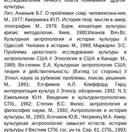
исследователем личного опыта понимания “другой”
культуры.
Лит.: Ананьев Б.Г. О проблемах совр. человекозна-ния.
М., 1977; Аверкиева Ю.П. История теор. мысли в амер.
этнографии. М., 1979; Бурж. концепции культуры:
кризис методологии. Киев, 1980;Иванов Вяч.Вс.
Культурная антропология и история культуры //
Одиссей: Человек в истории. М., 1989; Маркарян Э.С.
Проблема целостного исследования культуры в
антропологии США // Этнология в США и Канаде. М.,
1989; Ве-селкин Е.А. Культурная антропология США:
теория и действительность: (Взгляд со стороны) //
Этнол. наука за рубежом: проблемы, поиски, решения.
М., 1991; Ел-фимов А.Л. Клиффорд Гирц:
интерпретация культур // Этногр. обозрение. 1992. N 3;
Емельянов Ю.Н. Введение в культурантропологию.
СПб., 1992; Степин B.C. Филос. антропология и
философия науки. М., 1992; Антропология и история
культуры. М., 1993; Асочаков Ю.В., Чегринец М.А. Амер.
культурная антропология: замысел естеств. истории
культуры // Вестник СПб. гос. ун-та. Сер. 61. СПб., 1993;