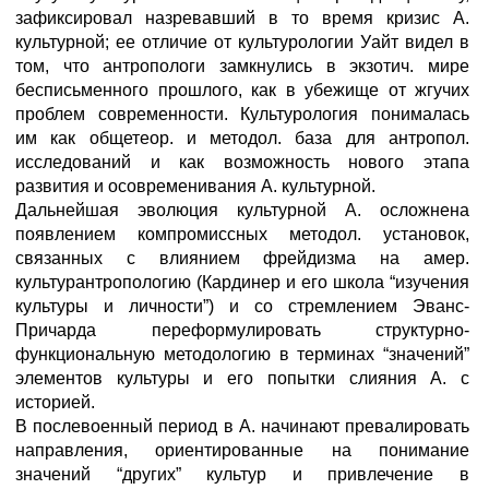
зафиксировал назревавший в то время кризис А.
культурной; ее отличие от культурологии Уайт видел в
том, что антропологи замкнулись в экзотич. мире
бесписьменного прошлого, как в убежище от жгучих
проблем современности. Культурология понималась
им как общетеор. и методол. база для антропол.
исследований и как возможность нового этапа
развития и осовременивания А. культурной.
Дальнейшая эволюция культурной А. осложнена
появлением компромиссных методол. установок,
связанных с влиянием фрейдизма на амер.
культурантропологию (Кардинер и его школа “изучения
культуры и личности”) и со стремлением Эванс-
Причарда переформулировать структурно-
функциональную методологию в терминах “значений”
элементов культуры и его попытки слияния А. с
историей.
В послевоенный период в А. начинают превалировать
направления, ориентированные на понимание
значений “других” культур и привлечение в