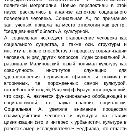
политикой метрополии. Новые перспективы в этой
науке раскрылись в анализе аспектов социального
поведения человека. Социальная А., по признанию
зап. ученых, пришла на место этнологии как центр.,
“сердцевинная” область А. культурной.
А. социальная исследует становление человека как
социального существа, а также осн. структуры и
институты, к-рые способствуют процессу социализации
человека, и ряд других вопросов. Идеи социальной А.
развивали Малиновский, к-рый понимал культуру как
совокупность институтов, служащих для
удовлетворения первичных (физиол. и психич.) и
вторичных, т.е. порожденных самой культурой,
потребностей людей; Радклифф-Браун, утверждавший,
что совр. А. является функционально обобщающей и
социологичной, это наука сравнит, социологии.
Социальная А. уделяла внимание процессам
взаимодействия человека и культуры на стадии
цивилизации (это и интерес к урбанистич. культуре в
работах амер. исследователя Р. Редфилда, что отчасти