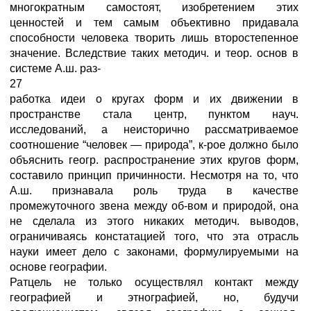
многократным самостоят, изобретением этих
ценностей и тем самым объективно придавала
способности человека творить лишь второстепенное
значение. Вследствие таких методич. и теор. основ в
системе А.ш. раз-
27
работка идеи о кругах форм и их движении в
пространстве стала центр, пунктом науч.
исследований, а неисторично рассматриваемое
соотношение “человек — природа”, к-рое должно было
объяснить геогр. распространение этих кругов форм,
составило принцип причинности. Несмотря на то, что
А.ш. признавала роль труда в качестве
промежуточного звена между об-вом и природой, она
не сделала из этого никаких методич. выводов,
ограничиваясь констатацией того, что эта отрасль
науки имеет дело с законами, формулируемыми на
основе географии.
Ратцель не только осуществлял контакт между
географией и этнографией, но, будучи