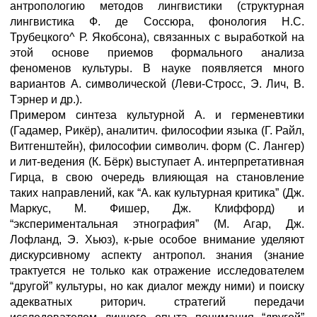
антропологию методов лингвистики (структурная
лингвистика Ф. де Соссюра, фонология Н.С.
Трубецкого^ Р. Якобсона), связанных с выработкой на
этой основе приемов формального анализа
феноменов культуры. В науке появляется много
вариантов А. символической (Леви-Стросс, Э. Лич, В.
Тэрнер и др.).
Примером синтеза культурной А. и герменевтики
(Гадамер, Рикёр), аналитич. философии языка (Г. Райл,
Витгенштейн), философии символич. форм (С. Лангер)
и лит-ведения (К. Бёрк) выступает А. интерпретативная
Гирца, в свою очередь влияющая на становление
таких направлений, как “А. как культурная критика” (Дж.
Маркус, М. Фишер, Дж. Клиффорд) и
“экспериментальная этнография” (М. Агар, Дж.
Лофланд, Э. Хьюз), к-рые особое внимание уделяют
дискурсивному аспекту антропол. знания (знание
трактуется не только как отражение исследователем
“другой” культуры, но как диалог между ними) и поиску
адекватных риторич. стратегий передачи