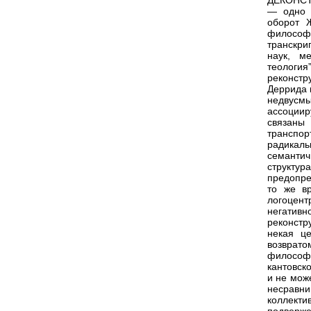
ДЕКОНС
— одно и
оборот Ж
философ
транскри
наук, м
теология
реконстру
Деррида 
недвусмы
ассоциир
связаны
транспор
радикал
семантич
структур
предопре
то же вр
логоцен
негатив
реконстр
некая це
возврат
философ
кантовск
и не мож
несравни
коллект