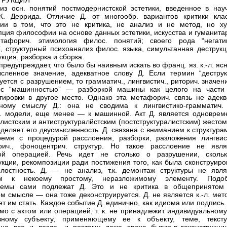
ТРУКЦИЯ
з осн. понятий постмодернистской эстетики, введенное в нау
. Деррида. Отличие Д. от многообр. вариантов критики клас
ии в том, что это не критика, не анализ и не метод, но ху
пция философии на основе данных эстетики, искусства и гуманита
етафорич. этимология филос. понятий; своего рода “негати
”, структурный психоанализ филос. языка, симультанная деструкц
кция, разборка и сборка.
предупреждает, что было бы наивным искать во франц. яз. к.-л. яс
сленное значение, адекватное слову Д. Если термин “деструк
уется с разрушением, то грамматич., лингвистич., риторич. значен
 с “машинностью” — разборкой машины как целого на части
тировки в другое место. Однако эта метафорич. связь не адекв
ьному смыслу Д.: она не сводима к лингвистико-грамматич.
. модели, еще менее — к машинной. Акт Д. является одноврем
алистским и антиструктуралйстским (постструктуралистским) жестом
деляет его двусмысленность. Д. связана с вниманием к структура
емя с процедурой расслоения, разборки, разложения лингвист
трич., фоноцентрич. структур. Но такое расслоение не явля
ной операцией. Речь идет не столько о разрушении, сколь
укции, рекомпозиции ради постижения того, как была сконструиро
лостность. Д. — не анализ, т.к. демонтаж структуры не явля
ом к некоему простому, неразложимому элементу. Подо
емы сами подлежат Д. Это и не критика в общепринятом
ом смысле — она тоже деконструируется. Д. не является к.-л. ме
ет им стать. Каждое событие Д. единично, как идиома или подпись
мо с актом или операцией, т. к. не принадлежит индивидуальному
ивному субъекту, применяющему ее к объекту, теме, тексту