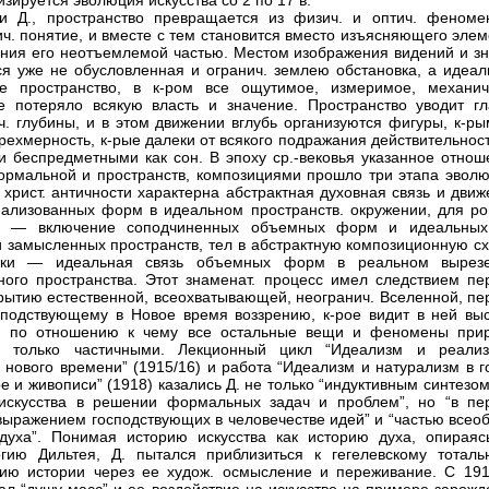
зируется эволюция искусства со 2 по 17 в.
и Д., пространство превращается из физич. и оптич. феноме
ч. понятие, и вместе с тем становится вместо изъясняющего элем
ния его неотъемлемой частью. Местом изображения видений и зн
ся уже не обусловленная и огранич. землею обстановка, а идеал
ое пространство, в к-ром все ощутимое, измеримое, механич
е потеряло всякую власть и значение. Пространство уводит гл
ч. глубины, и в этом движении вглубь организуются фигуры, к-ры
рехмерность, к-рые далеки от всякого подражания действительност
и беспредметными как сон. В эпоху ср.-вековья указанное отнош
рмальной и пространств, композициями прошло три этапа эволю
 христ. античности характерна абстрактная духовная связь и дви
ализованных форм в идеальном пространств. окружении, для ро
ва — включение соподчиненных объемных форм и идеальных
и замысленных пространств, тел в абстрактную композиционную сх
ики — идеальная связь объемных форм в реальном вырез
ного пространства. Этот знаменат. процесс имел следствием пе
крытию естественной, всеохватывающей, неогранич. Вселенной, пе
сподствующему в Новое время воззрению, к-рое видит в ней вы
о, по отношению к чему все остальные вещи и феномены при
я только частичными. Лекционный цикл “Идеализм и реали
е нового времени” (1915/16) и работа “Идеализм и натурализм в г
ре и живописи” (1918) казались Д. не только “индуктивным синтезо
искусства в решении формальных задач и проблем”, но “в пе
выражением господствующих в человечестве идей” и “частью всео
духа”. Понимая историю искусства как историю духа, опираяс
гию Дильтея, Д. пытался приблизиться к гегелевскому тоталь
ию истории через ее худож. осмысление и переживание. С 191