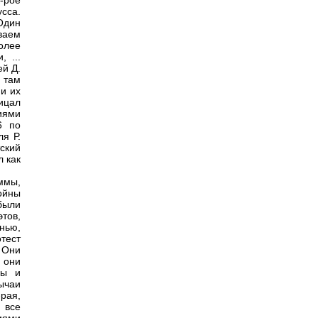
-рое
усса.
Один
ываем
олее
 ...
й Д.
 там
и их
ицал
иями
6 по
ля Р.
ский
 как
аммы,
войны
были
тов,
нью,
тест
 Они
 они
лы и
ычаи
-рая,
 все