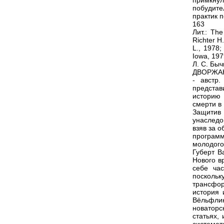
примкну
побудите
практик 
163
Лит.: The
Richter H
L., 1978;
Iowa, 197
Л. С. Быч
ДВОРЖАК 
- австр.
представ
историю 
смерти в
Защитив
унаследо
взяв за 
программ
молодого
Губерт В
Нового в
себе ча
поскольку
трансфо
история 
Вёльфлин
новаторс
статьях,