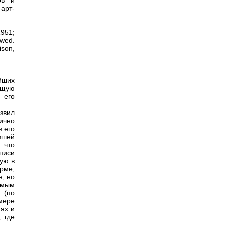
ов и
арт-
1951;
ewed.
ison,
йших
бщую
 его
звил
ично
в его
вшей
 что
писи
тую в
рме,
я, но
амым
 (по
мере
иях и
, где