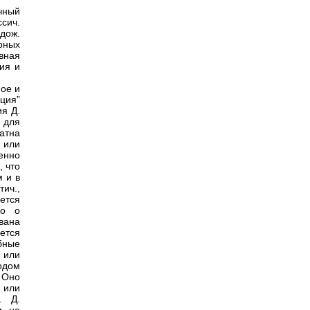
чный
сич.
дож.
рных
вная
ия и
ное и
ция”
ия Д.
 для
атна
 или
енно
, что
м и в
ич.,
ется
ко о
вана
ется
бные
 или
тодом
. Оно
 или
. Д.