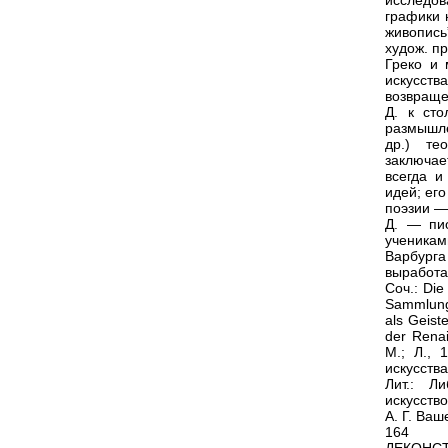
исследов
графики 
живопись
худож. п
Греко и 
искусства
возвраще
Д. к сто
размышле
др.) те
заключае
всегда и
идей; ег
поэзии —
Д. — пио
ученикам
Варбурга
выработа
Соч.: Die
Sammlunge
als Geist
der Rena
М.; Л., 
искусства
Лит.: Л
искусство
А. Г. Ваш
164