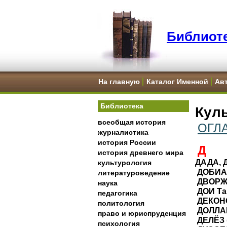
Библиоте
На главную
Каталог Именной
Ав
Библиотека
Куль
всеобщая история
ОГЛ
журналистика
история России
Д
история древнего мира
ДАДА,
культурология
ДОБИАШ
литературоведение
ДВОРЖАК
наука
ДОИ Так
педагогика
ДЕКОН
политология
ДОЛЛАРД
право и юриспруденция
ДЕЛЁЗ (
психология