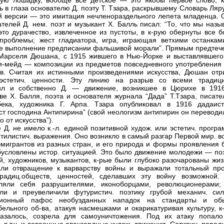
ую лошадку, вообще все детское — это якобы первое слово, к
ь в глаза основателю Д. поэту Т. Тзара, раскрывшему Словарь Ляр
й версии — это имитация нечленораздельного лепета младенца. 
ателей Д. нем. поэт и музыкант X. Балль писал: “То, что мы наз
то дурачество, извлеченное из пустоты, в к-рую обернуты все б
проблемы; жест гладиатора, игра, играющая ветхими останками,
е выполнение предписании фальшивой морали”. Прямым предтече
Марселя Дюшана, с 1915 жившего в Нью-Йорке и выставлявшего
и-мейд — композиции из предметов повседневного употребления 
в. Считая их истинными произведениями искусства, Дюшан отр
 эстетич. ценности. Эту линию на разрыв со всеми традиц
ил и собственно Д. — движение, возникшее в Цюрихе в 191
ве X. Балля, поэта и основателя журнала “Дада” Т.Тзара, писате
бека, художника Г. Арпа. Тзара опубликовал в 1916 дадаист
т господина Антипирина” (свой неологизм антипирин он переводил
о от искусства”).
 Д. не имело к.-л. единой позитивной худож. или эстетич. прогр
стилистич. выражения. Оно возникло в самый разгар Первой мир. 
эмигрантов из разных стран, и его природа и формы проявления 
бусловлены истор. ситуацией. Это было движение молодежи — поэ
й, художников, музыкантов, к-рые были глубоко разочарованы жиз
али отвращение к варварству войны и выражали тотальный про
традиц.обществ, ценностей, сделавших эту войну возможной.
вляли себя разрушителями, иконоборцами, революционерами;
яли и преувеличили футуристич. поэтику грубой механич. си
ционный пафос необузданных нападок на стандарты и об
бельного об-ва, атакуя насмешками и окарикатуривая культуру, к
азалось, созрела для самоуничтожения. Под их атаку попало