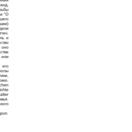
ения
анд,
рьбы
ье “О
шего
ошки)
дили
тич.
ль и
ство
 оно
стве
и или
 его
колы
ики,
окко.
schen
ichte
alter
овья.
ского
роп.