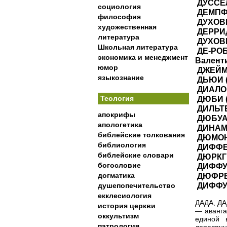
ДУССЕЛЬ
социология
ДЕМПФ (
философия
ДУХОВ
художественная
ДЕРРИДА
литература
ДУХОВ
Школьная литература
ДЕ-РОБЕ
экономика и менеджмент
Валенти
юмор
ДЖЕЙМС
языкознание
ДЬЮИ (D
ДИАЛО
Теология
ДЮБИ (D
ДИЛЬТЕЙ
апокрифы
ДЮБУА (
апологетика
ДИНАМИ
библейские толкования
ДЮМОН (
библиология
ДИФФЕ
библейские словари
ДЮРКГЕ
богословие
ДИФФУ
догматика
ДЮФРЕНН
ДИФФУ
душепопечительство
екклесиология
ДАДА, Д
история церкви
— аванга
оккультизм
единой 
патрология