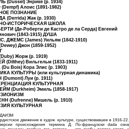
 (Dussel) Энрике (р. 1934)
Dеmpf) Алоис (1891-1982)
НОЕ ПОЗНАНИЕ
 (Derrida) Жак (р. 1930)
НО-ИСТОРИЧЕСКАЯ ШКОЛА
РТИ (Де-Роберти де Кастро де ла Серда) Евгений
нович (1843-1915) ДУША
, ДЖЕМС (James) Уильям (1842-1910)
ewey) Джон (1859-1952)
Г
uby) Жорж (р. 1919)
 (Dilthey) Вильгельм (1833-1911)
Du Bois) Кора Элис (р. 1903)
КА КУЛЬТУРЫ (или культурная динамика)
Dumont) Луи (р. 1911)
РЕНЦИАЦИЯ КУЛЬТУРНАЯ
ЙМ (Durkheim) Эмиль (1858-1917)
ЗИОНИЗМ
 (Dufrenne) Мишель (р. 1910)
ЗИЯ КУЛЬТУРНАЯ
АДАИЗМ
рдистское движение в худож. культуре, существовавшее в 1916-22
версии происхождения термина Д. По-французски dada озна