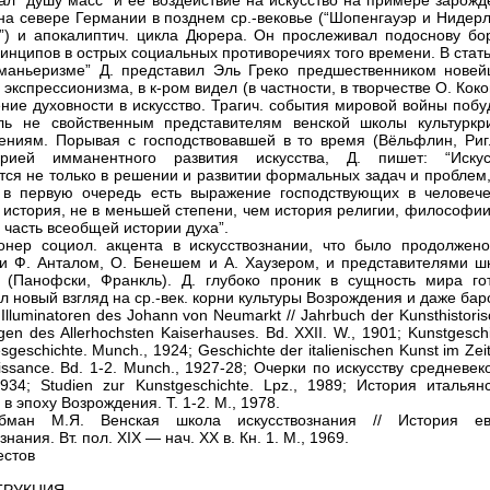
ал “душу масс” и ее воздействие на искусство на примере зарожд
на севере Германии в позднем ср.-вековье (“Шопенгауэр и Нидерл
”) и апокалиптич. цикла Дюрера. Он прослеживал подоснову бо
ринципов в острых социальных противоречиях того времени. В стат
маньеризме” Д. представил Эль Греко предшественником новей
 экспрессионизма, в к-ром видел (в частности, в творчестве О. Кок
ние духовности в искусство. Трагич. события мировой войны побу
ль не свойственным представителям венской школы культуркри
ниям. Порывая с господствовавшей в то время (Вёльфлин, Риг
орией имманентного развития искусства, Д. пишет: “Искус
тся не только в решении и развитии формальных задач и проблем,
 в первую очередь есть выражение господствующих в человече
о история, не в меньшей степени, чем история религии, философи
 часть всеобщей истории духа”.
нер социол. акцента в искусствознании, что было продолжено
и Ф. Анталом, О. Бенешем и А. Хаузером, и представителями ш
 (Панофски, Франкль). Д. глубоко проник в сущность мира гот
л новый взгляд на ср.-век. корни культуры Возрождения и даже бар
 Illuminatoren des Johann von Neumarkt // Jahrbuch der Kunsthistori
n des Allerhochsten Kaiserhauses. Bd. XXII. W., 1901; Kunstgesch
esgeschichte. Munch., 1924; Geschichte der italienischen Kunst im Zeit
issance. Bd. 1-2. Munch., 1927-28; Очерки по искусству средневек
1934; Studien zur Kunstgeschichte. Lpz., 1989; История итальян
 в эпоху Возрождения. Т. 1-2. М., 1978.
ибман М.Я. Венская школа искусствознания // История ев
знания. Вт. пол. XIX — нач. XX в. Кн. 1. М., 1969.
естов