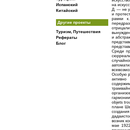
искусств
Испанский
на искус
Д. — не 
Китайский
и протес
рамки к
Другие проекты
передра
отрицали
Туризм, Путешествия
вынужден
и абстра
Рефераты
представ
Блог
представ
Среди пр
сюрреали
случайно
автомат
всевозмо
Особую ро
активно
содержи
трамвай
организо
гармонии
objets t
плане Шв
создани
дадаисто
возник ко
мае 1922