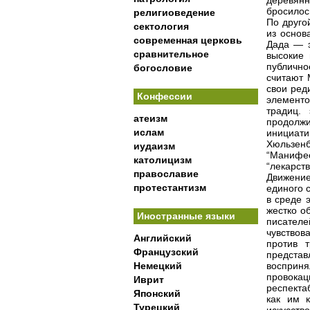
деревянн
бросилос
религиоведение
По друго
сектология
из основ
современная церковь
Дада — э
сравнительное
высокие 
публично
богословие
считают 
свои ред
Конфессии
элементо
традиц.
атеизм
продолж
ислам
инициати
Хюльзен
иудаизм
“Манифес
католицизм
“лекарств
православие
Движение
протестантизм
единого 
в среде 
жестко о
Иностранные языки
писателе
чувствов
Английский
против 
Французский
предста
Немецкий
восприн
провока
Иврит
респекта
Японский
как им к
Турецкий