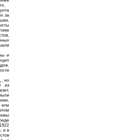
диями
го.
бунта
х за
шки,
исты
тике
тов,
ожных
ашали
ны и
нцип
удож.
ости
., но
е из
зет,
были
ики,
 или
 этом
иемы
реде
1922
, и в
стов