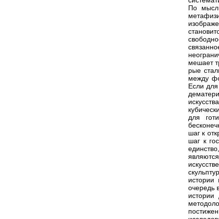
системати
По мысл
метафизи
изображе
становит
свободн
связанно
неограни
мешает т
рые стал
между фо
Если для
дематери
искусст
кубическ
для гот
бесконеч
шаг к от
шаг к го
единств
являютс
искусств
скульпту
истории 
очередь 
истории 
методоло
постижен