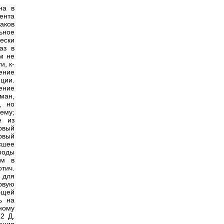
на в
ента
аков
ьное
ески
аз в
м не
и, к-
ение
ции.
жение
ман,
, но
ему;
е из
рвый
рвый
сшее
роды
зм в
отич.
м для
рвую
бщей
ь на
ному
2 Д.