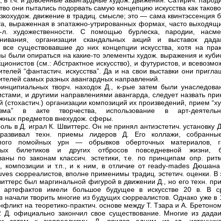
о, в т.ч. и довоенные авангардные худож. движения. Сатирич. паро
ство они пытались подорвать самую концепцию искусства как таково
узкохудож. движение в традиц. смысле; это — сама квинтэссенция 
та, выраженная в эпатажно-утрированных формах, часто выходящи
.-л. художественности. С помощью бурлеска, пародии, насме
знивания, организации скандальных акций и выставок дада
 все существовавшие до них концепции искусства, хотя на прак
ы были опираться на какие-то элементы худож. выражения и кубис
кционистов (см.: Абстрактное искусство), и футуристов, и всевозм
ителей “фантастич. искусства”. Да и на свои выставки они пригл
ителей самых разных авангардных направлений.
инципиальных творч. находок Д., к-рые затем были унаследова
стами, и другими направлениями авангарда, следует назвать при
й (стохастич.) организации композиций их произведений, прием “х
изма” в акте творчества, использование в арт-деятельн
жных предметов внехудож. сферы.
ль в Д. играл К. Швиттерс. Он не принял антиэстетич. установку Д
 развивал техн. приемы лидеров Д. Его коллажи, собранны
мого помойных урн — обрывков оберточных материалов, га
ных билетиков и других отбросов повседневной жизни, 
ваны по законам классич. эстетики, т.е. по принципам опр. ритм
, композиции и т.п., и к ним, в отличие от ready-mades Дюшана
rouves сюрреалистов, вполне применимы традиц. эстетич. оценки. В
иттерс был маргинальной фигурой в движении Д., но его техн. пр
я артефактов имели большое будущее в искусстве 20 в. В с
в начали творить многие из будущих сюрреалистов. Однако уже в 
нфликт на теоретико-практич. основе между Т. Тзара и А. Бретоном
 Д. официально закончил свое существование. Многие из дадаи