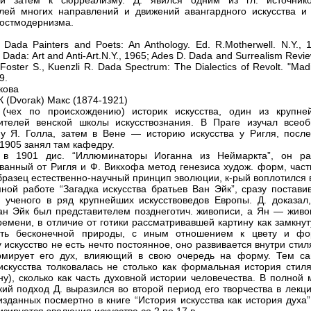
ли затем к сюрреализму. Д. явился одним из гл. источник
лей многих направлений и движений авангардного искусства и 
постмодернизма.
 Dada Painters and Poets: An Anthology. Ed. R.Motherwell. N.Y., 
. Dada: Art and Anti-Art.N.Y., 1965; Ades D. Dada and Surrealism Revi
 Foster S., Kuenzli R. Dada Spectrum: The Dialectics of Revolt. "Mad
9.
кова
(Dvorak) Макс (1874-1921)
 (чех по происхождению) историк искусства, один из крупне
ителей венской школы искусствознания. В Праге изучал всео
у Я. Голла, затем в Вене — историю искусства у Ригля, после
 1905 занял там кафедру.
 в 1901 дис. “Иллюминаторы Иоганна из Неймаркта”, он ра
ванный от Ригля и Ф. Викхофа метод генезиса худож. форм, част
образец естественно-научный принцип эволюции, к-рый воплотился 
ной работе “Загадка искусства братьев Ван Эйк”, сразу постави
 ученого в ряд крупнейших искусствоведов Европы. Д. доказал,
ан Эйк был представителем позднеготич. живописи, а Ян — живо
ремени, в отличие от готики рассматривавшей картину как замкну
сть бесконечной природы, с иным отношением к цвету и фо
 искусство не есть нечто постоянное, оно развивается внутри стил
рмирует его дух, влияющий в свою очередь на форму. Тем с
искусства толковалась не столько как формальная история стиля
у), сколько как часть духовной истории человечества. В полной 
кий подход Д. выразился во второй период его творчества в лекц
 изданных посмертно в книге “История искусства как история духа”