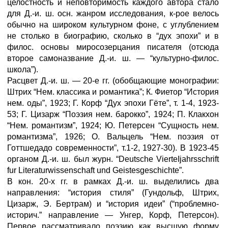
целостность и неповторимость каждого автора стало
для Д.-и. ш. осн. жанром исследования, к-рое велось
обычно на широком культурном фоне, с углублением
не столько в биографию, сколько в “дух эпохи” и в
филос. основы миросозерцания писателя (отсюда
второе самоназвание Д.-и. ш. — “культурно-филос.
школа”).
Расцвет Д.-и. ш. — 20-е гг. (обобщающие монографии:
Штрих “Нем. классика и романтика”; К. Фиетор “История
нем. оды”, 1923; Г. Корф “Дух эпохи Гёте”, т. 1-4, 1923-
53; Г. Цизарж “Поэзия нем. барокко”, 1924; П. Клакхон
“Нем. романтизм”, 1924; Ю. Петерсен “Сущность нем.
романтизма”, 1926; О. Вальцель “Нем. поэзия от
Готтшедадо современности”, т.1-2, 1927-30). В 1923-45
органом Д.-и. ш. был журн. “Deutsche VierteIjahrsschrift
fur Literaturwissenschaft und Geistesgeschichte”.
В кон. 20-х гг. в рамках Д.-и. ш. выделились два
направления: “история стиля” (Гундольф, Штрих,
Цизарж, Э. Бертрам) и “история идеи” (“проблемно-
историч.” направление — Унгер, Корф, Петерсон).
Первое рассматривало поэзию как высшую форму