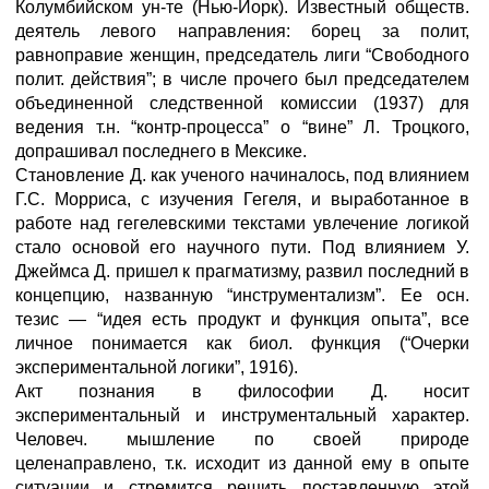
Колумбийском ун-те (Нью-Йорк). Известный обществ.
деятель левого направления: борец за полит,
равноправие женщин, председатель лиги “Свободного
полит. действия”; в числе прочего был председателем
объединенной следственной комиссии (1937) для
ведения т.н. “контр-процесса” о “вине” Л. Троцкого,
допрашивал последнего в Мексике.
Становление Д. как ученого начиналось, под влиянием
Г.С. Морриса, с изучения Гегеля, и выработанное в
работе над гегелевскими текстами увлечение логикой
стало основой его научного пути. Под влиянием У.
Джеймса Д. пришел к прагматизму, развил последний в
концепцию, названную “инструментализм”. Ее осн.
тезис — “идея есть продукт и функция опыта”, все
личное понимается как биол. функция (“Очерки
экспериментальной логики”, 1916).
Акт познания в философии Д. носит
экспериментальный и инструментальный характер.
Человеч. мышление по своей природе
целенаправлено, т.к. исходит из данной ему в опыте
ситуации и стремится решить поставленную этой