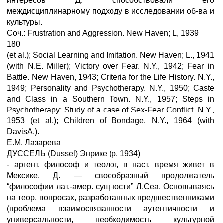
интересов Д. способствовали его
междисциплинарному подходу в исследовании об-ва и
культуры.
Соч.: Frustration and Aggression. New Haven; L, 1939
180
(et al.); Social Learning and Imitation. New Haven; L., 1941
(with N.E. Miller); Victory over Fear. N.Y., 1942; Fear in
Battle. New Haven, 1943; Criteria for the Life History. N.Y.,
1949; Personality and Psychotherapy. N.Y., 1950; Caste
and Class in a Southern Town. N.Y., 1957; Steps in
Psychotherapy; Study of a case of Sex-Fear Conflict. N.Y.,
1953 (et al.); Children of Bondage. N.Y., 1964 (with
DavisA.).
E.M. Лазарева
ДУССЕЛЬ (Dussel) Энрике (р. 1934)
- аргент. философ и теолог, в наст. время живет в
Мексике. Д. — своеобразный продолжатель
“философии лат.-амер. сущности” Л.Сеа. Основываясь
на теор. вопросах, разработанных предшественниками
(проблема взаимосвязанности аутентичности и
универсальности, необходимость культурной