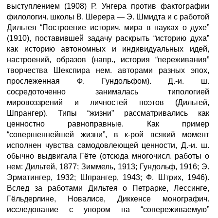
выступлением (1908) Р. Унгера против фактографии
филологич. школы В. Шерера — Э. Шмидта и с работой
Дильтея “Построение историч. мира в науках о духе”
(1910), поставившей задачу раскрыть “историю духа”
как историю автономных и индивидуальных идей,
настроений, образов (напр., история “переживания”
творчества Шекспира нем. авторами разных эпох,
прослеженная Ф. Гундольфом). Д.-и. ш.
сосредоточенно занималась типологией
мировоззрений и личностей поэтов (Дильтей,
Шпрангер). Типы “жизни” рассматривались как
ценностно равноправные. Как пример
“совершеннейшей жизни”, в к-рой всякий момент
исполнен чувства самодовлеющей ценности, Д.-и. ш.
обычно выдвигала Гёте (отсюда многочисл. работы о
нем: Дильтей, 1877; Зиммель, 1913; Гундольф, 1916; Э.
Эрматингер, 1932; Шпрангер, 1943; Ф. Штрих, 1946).
Вслед за работами Дильтея о Петрарке, Лессинге,
Гёльдерлине, Новалисе, Диккенсе монографич.
исследование с упором на “сопереживаемую”