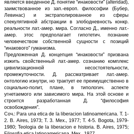
является введенное Д. понятие “инаковости” (alteridad),
заимствованное из зап.-европ. философии (Бубер,
Левинас) и экстраполированное из сферы
спекулятивной абстракции в злободневность конкр.
реальности лат.-амер. мира. Согласно Д., именно лат.-
амер. этос предполагает гипотетич. познание
человечеством собственной сущности с позиций
“инакового” гуманизма.
Предложенная Д. концепция “инаковости” призвана
изжить свойственный лат.-амер. сознанию комплекс
цивилизационной несостоятельности,
промежуточности. Д. рассматривает лат.-амер.
онтологию изнутри, но трактует ее преимущественно в
социально-полит, плане, в типологич. аспекте
угнетаемого или зависимого мира. На этой основе и
строится разработанная Д. “философия
освобождения”.
Соч.: Para una etica de la liberacion latinoamericana. T. 1-
2. В. Aires, 1973; Т. 3. Мех., 1977; Т. 4-5. Bogota, 1979-
1980; Teologia de la liberacion e historia. B. Aires, 1975;
Filosofia etica latinoamericana. Мех., 1977.