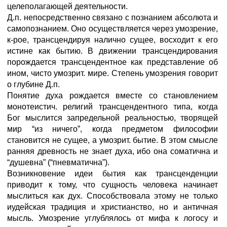
целеполагающей деятельности.
Д.п. непосредственно связано с познанием абсолюта и
самопознанием. Оно осуществляется через умозрение,
к-рое, трансцендируя налично сущее, восходит к его
истине как бытию. В движении трансцендирования
порождается трансцендентное как представление об
ином, чисто умозрит. мире. Степень умозрения говорит
о глубине Д.п.
Понятие духа рождается вместе со становлением
монотеистич. религий трансцендентного типа, когда
Бог мыслится запредельной реальностью, творящей
мир “из ничего”, когда предметом философии
становится не сущее, а умозрит. бытие. В этом смысле
ранняя древность не знает духа, ибо она соматична и
“душевна” (“пневматична”).
Возникновение идеи бытия как трансценденции
приводит к тому, что сущность человека начинает
мыслиться как дух. Способствовала этому не только
иудейская традиция и христианство, но и античная
мысль. Умозрение углублялось от мифа к логосу и