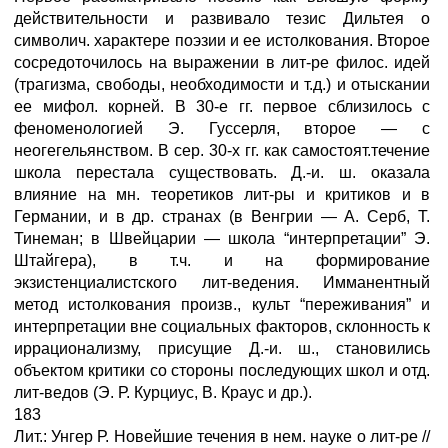
действительности и развивало тезис Дильтея о
символич. характере поэзии и ее истолкования. Второе
сосредоточилось на выражении в лит-ре филос. идей
(трагизма, свободы, необходимости и т.д.) и отыскании
ее мифол. корней. В 30-е гг. первое сблизилось с
феноменологией Э. Гуссерля, второе — с
неогегельянством. В сер. 30-х гг. как самостоят.течение
школа перестала существовать. Д.-и. ш. оказала
влияние на мн. теоретиков лит-ры и критиков и в
Германии, и в др. странах (в Венгрии — А. Серб, Т.
Тинеман; в Швейцарии — школа “интерпретации” Э.
Штайгера), в т.ч. и на формирование
экзистенциалистского лит-ведения. Имманентный
метод истолкования произв., культ “переживания” и
интерпретации вне социальных факторов, склонность к
иррационализму, присущие Д.-и. ш., становились
объектом критики со стороны последующих школ и отд.
лит-ведов (Э. Р. Курциус, В. Краус и др.).
183
Лит.: Унгер Р. Новейшие течения в нем. науке о лит-ре //