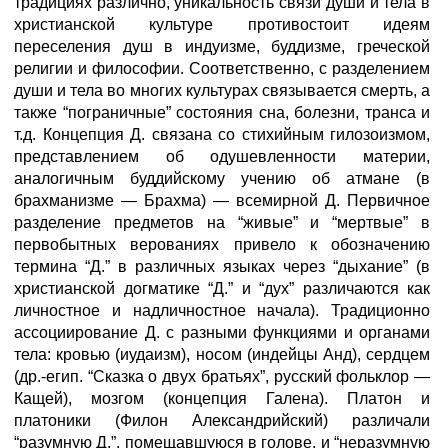
традициях различно, уникальность связи души и тела в
христианской культуре противостоит идеям
переселения душ в индуизме, буддизме, греческой
религии и философии. Соответственно, с разделением
души и тела во многих культурах связывается смерть, а
также “пограничные” состояния сна, болезни, транса и
т.д. Концепция Д. связана со стихийным гилозоизмом,
представлением об одушевленности материи,
аналогичным буддийскому учению об атмане (в
брахманизме — Брахма) — всемирной Д. Первичное
разделение предметов на “живые” и “мертвые” в
первобытных верованиях привело к обозначению
термина “Д.” в различных языках через “дыхание” (в
христианской догматике “Д.” и “дух” различаются как
личностное и надличностное начала). Традиционно
ассоциирование Д. с разными функциями и органами
тела: кровью (иудаизм), носом (индейцы Анд), сердцем
(др.-егип. “Сказка о двух братьях”, русский фольклор —
Кащей), мозгом (концепция Галена). Платон и
платоники (Филон Александрийский) различали
“разумную Д.”, помещавшуюся в голове, и “неразумную