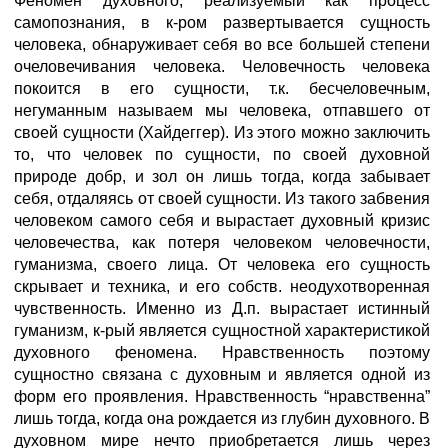
Феномен духовного, реализуемый как процесс
самопознания, в к-ром развертывается сущность
человека, обнаруживает себя во все большей степени
очеловечивания человека. Человечность человека
покоится в его сущности, т.к. бесчеловечным,
негуманным называем мы человека, отпавшего от
своей сущности (Хайдеггер). Из этого можно заключить
то, что человек по сущности, по своей духовной
природе добр, и зол он лишь тогда, когда забывает
себя, отдаляясь от своей сущности. Из такого забвения
человеком самого себя и вырастает духовный кризис
человечества, как потеря человеком человечности,
гуманизма, своего лица. От человека его сущность
скрывает и техника, и его собств. неодухотворенная
чувственность. Именно из Д.п. вырастает истинный
гуманизм, к-рый является сущностной характеристикой
духовного феномена. Нравственность поэтому
сущностно связана с духовным и является одной из
форм его проявления. Нравственность “нравственна”
лишь тогда, когда она рождается из глубин духовного. В
духовном мире нечто приобретается лишь через