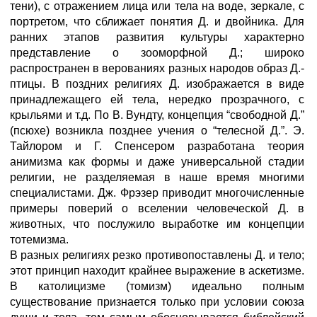
тени), с отражением лица или тела на воде, зеркале, с
портретом, что сближает понятия Д. и двойника. Для
ранних этапов развития культуры характерно
представление о зооморфной Д.; широко
распространен в верованиях разных народов образ Д.-
птицы. В поздних религиях Д. изображается в виде
принадлежащего ей тела, нередко прозрачного, с
крыльями и т.д. По В. Вундту, концепция “свободной Д.”
(псюхе) возникла позднее учения о “телесной Д.”. Э.
Тайлором и Г. Спенсером разработана теория
анимизма как формы и даже универсальной стадии
религии, не разделяемая в наше время многими
специалистами. Дж. Фрэзер приводит многочисленные
примеры поверий о вселении человеческой Д. в
животных, что послужило выработке им концепции
тотемизма.
В разных религиях резко противопоставлены Д. и тело;
этот принцип находит крайнее выражение в аскетизме.
В католицизме (томизм) идеально полным
существование признается только при условии союза