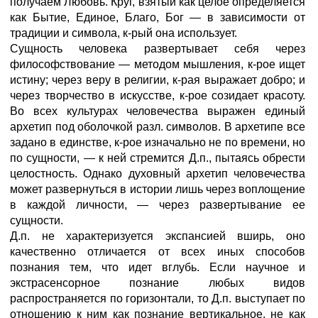
получаем Любовь. Круг, взятый как целое определяется
как Бытие, Единое, Благо, Бог — в зависимости от
традиции и символа, к-рый она использует.
Сущность человека развертывает себя через
философствование — методом мышления, к-рое ищет
истину; через веру в религии, к-рая выражает добро; и
через творчество в искусстве, к-рое созидает красоту.
Во всех культурах человечества выражен единый
архетип под оболочкой разл. символов. В архетипе все
задано в единстве, к-рое изначально не по времени, но
по сущности, — к ней стремится Д.п., пытаясь обрести
целостность. Однако духовный архетип человечества
может развернуться в истории лишь через воплощение
в каждой личности, — через развертывание ее
сущности.
Д.п. не характеризуется экспансией вширь, оно
качественно отличается от всех иных способов
познания тем, что идет вглубь. Если научное и
экстрасенсорное познание любых видов
распространяется по горизонтали, то Д.п. выступает по
отношению к ним как познание вертикальное, не как