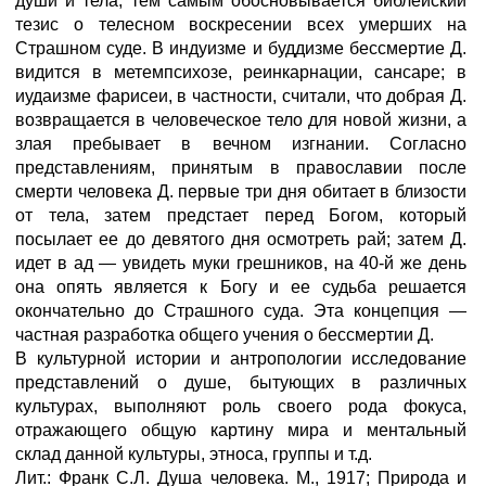
души и тела, тем самым обосновывается библейский
тезис о телесном воскресении всех умерших на
Страшном суде. В индуизме и буддизме бессмертие Д.
видится в метемпсихозе, реинкарнации, сансаре; в
иудаизме фарисеи, в частности, считали, что добрая Д.
возвращается в человеческое тело для новой жизни, а
злая пребывает в вечном изгнании. Согласно
представлениям, принятым в православии после
смерти человека Д. первые три дня обитает в близости
от тела, затем предстает перед Богом, который
посылает ее до девятого дня осмотреть рай; затем Д.
идет в ад — увидеть муки грешников, на 40-й же день
она опять является к Богу и ее судьба решается
окончательно до Страшного суда. Эта концепция —
частная разработка общего учения о бессмертии Д.
В культурной истории и антропологии исследование
представлений о душе, бытующих в различных
культурах, выполняют роль своего рода фокуса,
отражающего общую картину мира и ментальный
склад данной культуры, этноса, группы и т.д.
Лит.: Франк С.Л. Душа человека. М., 1917; Природа и