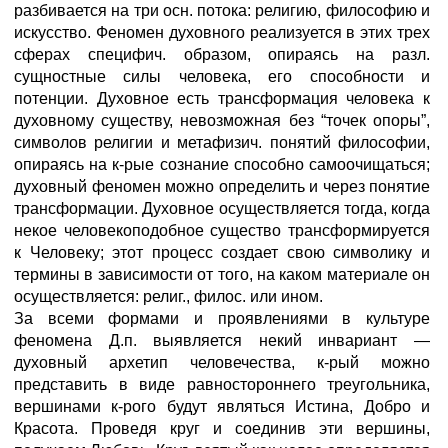
разбивается на три осн. потока: религию, философию и
искусство. Феномен духовного реализуется в этих трех
сферах специфич. образом, опираясь на разл.
сущностные силы человека, его способности и
потенции. Духовное есть трансформация человека к
духовному существу, невозможная без “точек опоры”,
символов религии и метафизич. понятий философии,
опираясь на к-рые сознание способно самоочищаться;
духовный феномен можно определить и через понятие
трансформации. Духовное осуществляется тогда, когда
некое человекоподобное существо трансформируется
к Человеку; этот процесс создает свою символику и
термины в зависимости от того, на каком материале он
осуществляется: религ., филос. или ином.
За всеми формами и проявлениями в культуре
феномена Д.п. выявляется некий инвариант —
духовный архетип человечества, к-рый можно
представить в виде равностороннего треугольника,
вершинами к-рого будут являться Истина, Добро и
Красота. Проведя круг и соединив эти вершины,