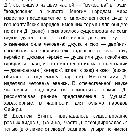
Д.”, состоящую из двух частей — “мужества” в груди,
“вожделения” в животе. Многим народам мира
известно представление о множественности душ; у
горноалтайских народов, имевших термин для общего
понятия Д. (сюне), признавалось существование семи
видов души: тын — собственно дыхание; кут —
жизненная сила человека; джула и сюр — двойник,
способная к передвижению отдельно от тела; аруу
кёрмёс и джаман кёрмёс — душа или дух покойника
(добрая и злая); и соответственно их материализации
— джел-салкын (“ветерок”, живет в раю) и юзют (вихрь,
обитает в подземном царстве). Несколькими Д.
наделяли человека эвенки. В отечественной науке
явственна тенденция не применять термин Д.,
рассматривая ранние представления о “душах”,
характерные, в частности, для культур народов
Сибири.
В Древнем Египте признавалось существование
разных видов Д. (ка и ба). Часто Д. ассоциировалась с
тенью (в отличие от людей вампиры, упыри не имеют