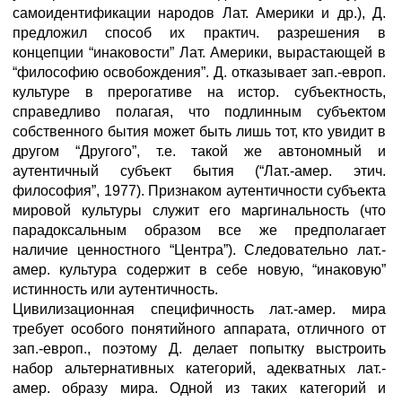
самоидентификации народов Лат. Америки и др.), Д.
предложил способ их практич. разрешения в
концепции “инаковости” Лат. Америки, вырастающей в
“философию освобождения”. Д. отказывает зап.-европ.
культуре в прерогативе на истор. субъектность,
справедливо полагая, что подлинным субъектом
собственного бытия может быть лишь тот, кто увидит в
другом “Другого”, т.е. такой же автономный и
аутентичный субъект бытия (“Лат.-амер. этич.
философия”, 1977). Признаком аутентичности субъекта
мировой культуры служит его маргинальность (что
парадоксальным образом все же предполагает
наличие ценностного “Центра”). Следовательно лат.-
амер. культура содержит в себе новую, “инаковую”
истинность или аутентичность.
Цивилизационная специфичность лат.-амер. мира
требует особого понятийного аппарата, отличного от
зап.-европ., поэтому Д. делает попытку выстроить
набор альтернативных категорий, адекватных лат.-
амер. образу мира. Одной из таких категорий и