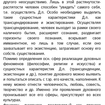
другого неосуществимо. Лишь в этой растянутости-
распятости человек способен “увидеть” самого себя,
т.е. осуществлять Д.п. Особо необходимо выделить
такие сущностные характеристики Д.п. как
трансцендирование и экзистирование. Осуществляя
трансцендирование, человек выходит за рамки своего
наличного бытия, расширяет сознание, раздвигает
горизонты своего познания, вскрывает свое
имманентное, но лишь в том случае, если оно
захватывает его экзистенцию, затрагивает основу его
собств. существования.
Помимо определения осн. сфер реализации духовных
феноменов (философии, религии и искусства) и
сущностных характеристик Д.п. (трансценденции,
экзистенции и др.), понятие духовного можно выявить
и попытаться описать с т.зр. его качеств, наполнения. К
нему можно отнести человечность, любовь, совесть,
творчество и др. Именно эти проявления духовного
пронизывают все его сферы, присутствуют во всех
культурах.