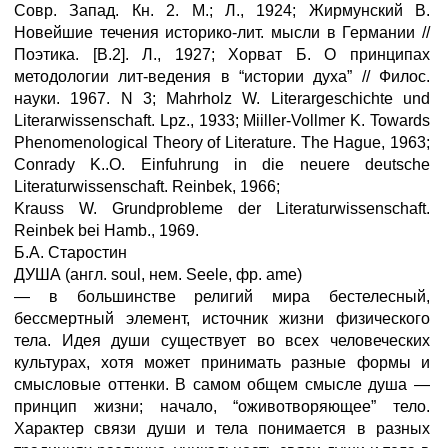
Совр. Запад. Кн. 2. М.; Л., 1924; Жирмунский В.
Новейшие течения историко-лит. мысли в Германии //
Поэтика. [В.2]. Л., 1927; Хорват Б. О принципах
методологии лит-ведения в “истории духа” // Филос.
науки. 1967. N 3; Mahrholz W. Literargeschichte und
Literarwissenschaft. Lpz., 1933; Miiller-Vollmer K. Towards
Phenomenological Theory of Literature. The Hague, 1963;
Conrady K..O. Einfuhrung in die neuere deutsche
Literaturwissenschaft. Reinbek, 1966;
Krauss W. Grundprobleme der Literaturwissenschaft.
Reinbek bei Hamb., 1969.
Б.А. Старостин
ДУША (англ. soul, нем. Seele, фр. ame)
— в большинстве религий мира бестелесный,
бессмертный элемент, источник жизни физического
тела. Идея души существует во всех человеческих
культурах, хотя может принимать разные формы и
смысловые оттенки. В самом общем смысле душа —
принцип жизни; начало, “оживотворяющее” тело.
Характер связи души и тела понимается в разных