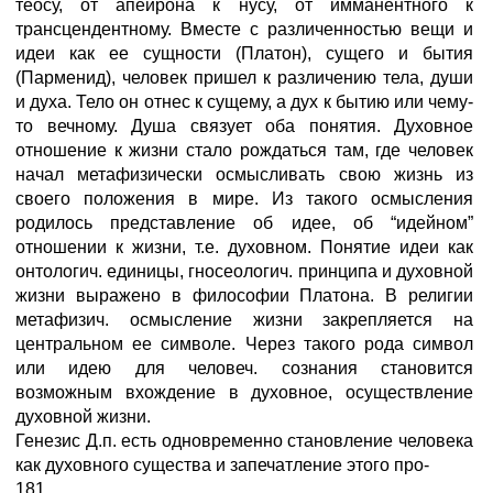
теосу, от апейрона к нусу, от имманентного к
трансцендентному. Вместе с различенностью вещи и
идеи как ее сущности (Платон), сущего и бытия
(Парменид), человек пришел к различению тела, души
и духа. Тело он отнес к сущему, а дух к бытию или чему-
то вечному. Душа связует оба понятия. Духовное
отношение к жизни стало рождаться там, где человек
начал метафизически осмысливать свою жизнь из
своего положения в мире. Из такого осмысления
родилось представление об идее, об “идейном”
отношении к жизни, т.е. духовном. Понятие идеи как
онтологич. единицы, гносеологич. принципа и духовной
жизни выражено в философии Платона. В религии
метафизич. осмысление жизни закрепляется на
центральном ее символе. Через такого рода символ
или идею для человеч. сознания становится
возможным вхождение в духовное, осуществление
духовной жизни.
Генезис Д.п. есть одновременно становление человека
как духовного существа и запечатление этого про-
181