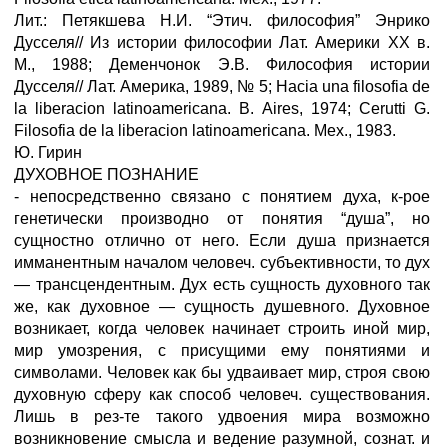
Лит.: Петякшева Н.И. “Этич. философия” Энрико
Дусселя// Из истории философии Лат. Америки XX в.
М., 1988; Деменчонок Э.В. Философия истории
Дусселя// Лат. Америка, 1989, № 5; Hacia una filosofia de
la liberacion latinoamericana. B. Aires, 1974; Cerutti G.
Filosofia de la liberacion latinoamericana. Мех., 1983.
Ю. Гирин
ДУХОВНОЕ ПОЗНАНИЕ
- непосредственно связано с понятием духа, к-рое
генетически производно от понятия “душа”, но
сущностно отлично от него. Если душа признается
имманентным началом человеч. субъективности, то дух
— трансцендентным. Дух есть сущность духовного так
же, как духовное — сущность душевного. Духовное
возникает, когда человек начинает строить иной мир,
мир умозрения, с присущими ему понятиями и
символами. Человек как бы удваивает мир, строя свою
духовную сферу как способ человеч. существования.
Лишь в рез-те такого удвоения мира возможно
возникновение смысла и ведение разумной, сознат. и