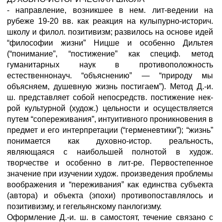
- направление, возникшее в нем. лит-ведении на
рубеже 19-20 вв. как реакция на кулыпурно-историч.
школу и филол. позитивизм; развилось на основе идей
“философии жизни” Ницше и особенно Дильтея
(“понимание”, “постижение” как специф. метод
гуманитарных наук в противоположность
естественнонауч. “объяснению” — “природу мы
объясняем, душевную жизнь постигаем”). Метод Д.-и.
ш. представляет собой непосредств. постижение нек-
рой культурной (худож.) цельности и осуществляется
путем “сопереживания”, интуитивного проникновения в
предмет и его интерпретации (“герменевтики”); “жизнь”
понимается как духовно-истор. реальность,
являющаяся с наибольшей полнотой в худож.
творчестве и особенно в лит-ре. Первостепенное
значение при изучении худож. произведения проблемы
воображения и “переживания” как единства субъекта
(автора) и объекта (эпохи) противопоставлялось и
позитивизму, и гегельянскому панлогизму.
Оформление Д.-и. ш. в самостоят, течение связано с