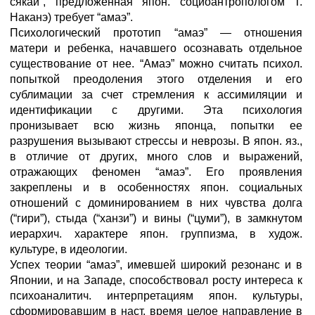
сякай”, предложенная япон. социоантропологом Т.
Наканэ) требует “амаэ”.
Психологический прототип “амаэ” — отношения
матери и ребенка, начавшего осознавать отдельное
существование от нее. “Амаэ” можно считать психол.
попыткой преодоления этого отделения и его
сублимации за счет стремления к ассимиляции и
идентификации с другими. Эта психология
пронизывает всю жизнь японца, попытки ее
разрушения вызывают стрессы и неврозы. В япон. яз.,
в отличие от других, много слов и выражений,
отражающих феномен “амаэ”. Его проявления
закреплены и в особенностях япон. социальных
отношений с доминированием в них чувства долга
(“гири”), стыда (“ханзи”) и вины (“цуми”), в замкнутом
иерархич. характере япон. группизма, в худож.
культуре, в идеологии.
Успех теории “амаэ”, имевшей широкий резонанс и в
Японии, и на Западе, способствовал росту интереса к
психоаналитич. интерпретациям япон. культуры,
сформировавшим в наст. время целое направление в