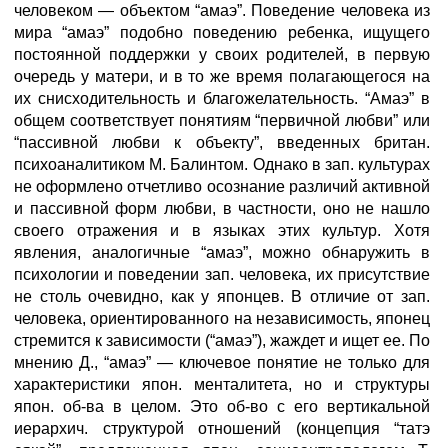
человеком — объектом “амаэ”. Поведение человека из
мира “амаэ” подобно поведению ребенка, ищущего
постоянной поддержки у своих родителей, в первую
очередь у матери, и в то же время полагающегося на
их снисходительность и благожелательность. “Амаэ” в
общем соответствует понятиям “первичной любви” или
“пассивной любви к объекту”, введенных британ.
психоаналитиком М. Балинтом. Однако в зап. культурах
не оформлено отчетливо осознание различий активной
и пассивной форм любви, в частности, оно не нашло
своего отражения и в языках этих культур. Хотя
явления, аналогичные “амаэ”, можно обнаружить в
психологии и поведении зап. человека, их присутствие
не столь очевидно, как у японцев. В отличие от зап.
человека, ориентированного на независимость, японец
стремится к зависимости (“амаэ”), жаждет и ищет ее. По
мнению Д., “амаэ” — ключевое понятие не только для
характеристики япон. менталитета, но и структуры
япон. об-ва в целом. Это об-во с его вертикальной
иерархич. структурой отношений (концепция “татэ