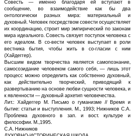
Совесть — именно благодаря ей вступают в
сообщение, во взаимодействие как бы два
онтологически разных мира: материальный и
духовный. Человек посредством совести осуществляет
их координацию, строит мир эмпирический по законам
мира идеального. Совесть связует поступок человека с
его идеалом. В со-вести человек выступает в роли
вестника бытия, чтобы жить в со-гласии с ним
(Хайдеггер).
Высшим видом творчества является самопознание,
самосозидание человеком самого себя, — лишь этот
процесс можно определить как собственно духовный,
как действительно творческий, приводящий к
развертыванию на основе любви сущности человека, и
к явленности — духовный архетип человечества.
Лит.: Хайдеггер М. Письмо о гуманизме // Время и
бытие: статьи и выступления. М., 1993; Нижников С.А.
Проблема духовного в зап. и вост. культуре и
философии. М.,1995.
С.А. Нижников
ДУХОВНО-ИСТОРИЧЕСКАЯ ШКОЛА