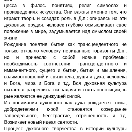
цесса в филос. понятиях, религ. символах и
произведениях искусства. Они важны именно тем, что
играют творч. и созидат. роль в Д.п.: опираясь на эти
духовные орудия, человек глубоко осмысливает свое
положение в мире, задумывается над смыслом своей
жизни.
Рождение понятия бытия как трансцендентного не
только открыло человеку невиданные горизонты Д.п.,
но и принесло с собой новые проблемы:
необходимость соотнесения трансцендентного и
имманентного, сущего и бытия, бытия и мышления,
взаимоотношений и связи тела, души и духа, человека
и Бога, мира и Бога и т.д. Вся духовная культура
пытается разрешить эти задачи и снять оппозиции, к-
рые являются ее движущей силой.
Из понимания духовного как духа рождается этика,
добродетелями к-рой становятся созерцание
запредельного, бесстрастие, отрешенность и т.д.
Возникает новый идеал святости.
Процесс духовного творчества в истории культуры