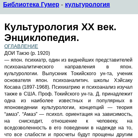
Библиотека Гумер
-
культурология
Культурология XX век.
Энциклопедия.
ОГЛАВЛЕНИЕ
ДОИ Такэо (р. 1920)
— япон. психиатр, один из виднейших представителей
психоаналитического направления в япон.
культурологии. Выпускник Токийского ун-та, ученик
основателя япон. психоаналитич. школы Хэйсаку
Косава (1897-1968). Психиатрию и психоанализ изучал
также в США. Проф. Токийского ун-та. Д. принадлежит
одна из наиболее известных и популярных в
японоведении культурологии, концепций — теория
“амаэ”. “Амаэ” — психол. ориентация на зависимость,
на снисходит, отношение к человеку, на
вседозволенность в его поведении в надежде на то,
что все слабости и просчеты будут прощены другим