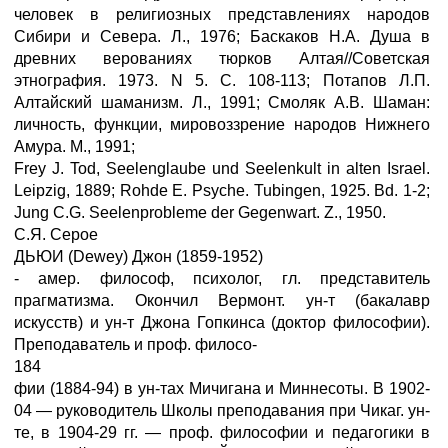
человек в религиозных представлениях народов
Сибири и Севера. Л., 1976; Баскаков Н.А. Душа в
древних верованиях тюрков Алтая//Советская
этнография. 1973. N 5. С. 108-113; Потапов Л.П.
Алтайский шаманизм. Л., 1991; Смоляк А.В. Шаман:
личность, функции, мировоззрение народов Нижнего
Амура. М., 1991;
Frey J. Tod, Seelenglaube und Seelenkult in alten Israel.
Leipzig, 1889; Rohde E. Psyche. Tubingen, 1925. Bd. 1-2;
Jung C.G. Seelenprobleme der Gegenwart. Z., 1950.
С.Я. Серое
ДЬЮИ (Dewey) Джон (1859-1952)
- амер. философ, психолог, гл. представитель
прагматизма. Окончил Вермонт. ун-т (бакалавр
искусств) и ун-т Джона Гопкинса (доктор философии).
Преподаватель и проф. филосо-
184
фии (1884-94) в ун-тах Мичигана и Миннесоты. В 1902-
04 — руководитель Школы преподавания при Чикаг. ун-
те, в 1904-29 гг. — проф. философии и педагогики в