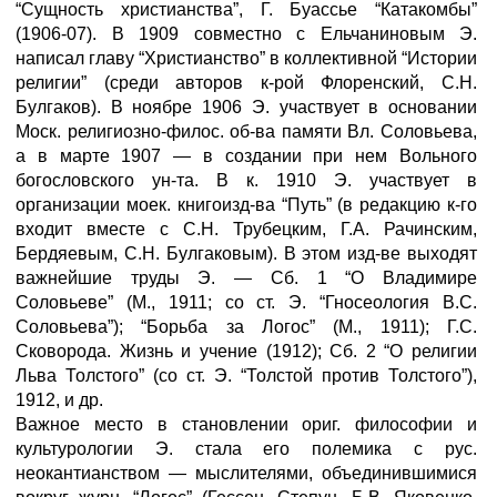
“Сущность христианства”, Г. Буассье “Катакомбы”
(1906-07). В 1909 совместно с Ельчаниновым Э.
написал главу “Христианство” в коллективной “Истории
религии” (среди авторов к-рой Флоренский, С.Н.
Булгаков). В ноябре 1906 Э. участвует в основании
Моск. религиозно-филос. об-ва памяти Вл. Соловьева,
а в марте 1907 — в создании при нем Вольного
богословского ун-та. В к. 1910 Э. участвует в
организации моек. книгоизд-ва “Путь” (в редакцию к-го
входит вместе с С.Н. Трубецким, Г.А. Рачинским,
Бердяевым, С.Н. Булгаковым). В этом изд-ве выходят
важнейшие труды Э. — Сб. 1 “О Владимире
Соловьеве” (М., 1911; со ст. Э. “Гносеология B.C.
Соловьева”); “Борьба за Логос” (М., 1911); Г.С.
Сковорода. Жизнь и учение (1912); Сб. 2 “О религии
Льва Толстого” (со ст. Э. “Толстой против Толстого”),
1912, и др.
Важное место в становлении ориг. философии и
культурологии Э. стала его полемика с рус.
неокантианством — мыслителями, объединившимися