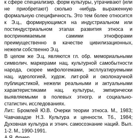
к сфере специализир. форм культуры, утрачивают (или
не приобретают) сколько -нибудь выраженную
формальную специфичность. Это тем более относится
к Э.ц., формирующимся на индустриальном или
постиндустриальном этапах развития этноса и
воспринимаемым самими этнофорами
преимущественно в качестве цивилизационных,
нежели собственно Э.ц.
В целом же Э.ц. являются гл. обр. мемориальными
символич. маркерами нац. культурной самобытности
народа, скорее мифологемами, эксплуатируемыми
нац. идеологией, худож. лит-рой и околонаучной
публицистикой, нежели реальными и актуальными
характеристиками нац. культуры, эмпирически
выявляемыми в полевых этногр. и социально-
статистич. исследованиях.
Лит.: Бромлей Ю.В. Очерки теории этноса. М., 1983;
Чавчавадзе Н.3. Культура и ценности. Тб., 1984;
Духовная культура и этнич. самосознание наций. Вып.
1-2. М., 1990-1991.
А.Я. Флиер