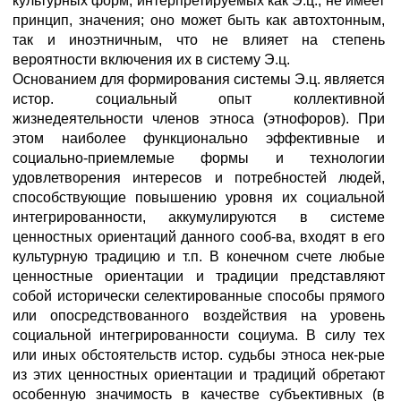
культурных форм, интерпретируемых как Э.ц., не имеет
принцип, значения; оно может быть как автохтонным,
так и иноэтничным, что не влияет на степень
вероятности включения их в систему Э.ц.
Основанием для формирования системы Э.ц. является
истор. социальный опыт коллективной
жизнедеятельности членов этноса (этнофоров). При
этом наиболее функционально эффективные и
социально-приемлемые формы и технологии
удовлетворения интересов и потребностей людей,
способствующие повышению уровня их социальной
интегрированности, аккумулируются в системе
ценностных ориентаций данного сооб-ва, входят в его
культурную традицию и т.п. В конечном счете любые
ценностные ориентации и традиции представляют
собой исторически селектированные способы прямого
или опосредствованного воздействия на уровень
социальной интегрированности социума. В силу тех
или иных обстоятельств истор. судьбы этноса нек-рые
из этих ценностных ориентации и традиций обретают
особенную значимость в качестве субъективных (в