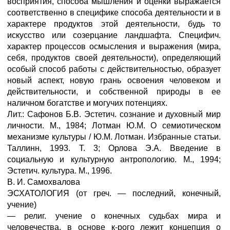
восприятия, способа мышления и оценки выражается
соответственно в специфике способа деятельности и в
характере продуктов этой деятельности, будь то
искусство или созерцание ландшафта. Специфич.
характер процессов осмысления и выражения (мира,
себя, продуктов своей деятельности), определяющий
особый способ работы с действительностью, образует
новый аспект, новую грань освоения человеком и
действительности, и собственной природы в ее
наличном богатстве и могучих потенциях.
Лит.: Сафонов Б.В. Эстетич. сознание и духовный мир
личности. М., 1984; Лотман Ю.М. О семиотическом
механизме культуры / Ю.М. Лотман. Избранные статьи.
Таллинн, 1993. Т. 3; Орлова Э.А. Введение в
социальную и культурную антропологию. М., 1994;
Эстетич. культура. М., 1996.
В. И. Самохвалова
ЭСХАТОЛОГИЯ (от греч. — последний, конечный,
учение)
— религ. учение о конечных судьбах мира и
человечества, в основе к-рого лежит концепция о