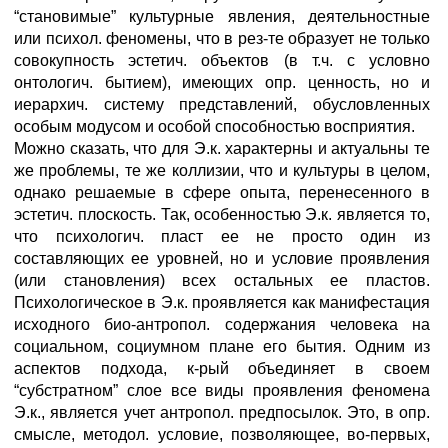
“становимые” культурные явления, деятельностные
или психол. феномены, что в рез-те образует не только
совокупность эстетич. объектов (в т.ч. с условно
онтологич. бытием), имеющих опр. ценность, но и
иерархич. систему представлений, обусловленных
особым модусом и особой способностью восприятия.
Можно сказать, что для Э.к. характерны и актуальны те
же проблемы, те же коллизии, что и культуры в целом,
однако решаемые в сфере опыта, перенесенного в
эстетич. плоскость. Так, особенностью Э.к. является то,
что психологич. пласт ее не просто один из
составляющих ее уровней, но и условие проявления
(или становления) всех остальных ее пластов.
Психологическое в Э.к. проявляется как манифестация
исходного био-антропол. содержания человека на
социальном, социумном плане его бытия. Одним из
аспектов подхода, к-рый объединяет в своем
“субстратном” слое все виды проявления феномена
Э.к., является учет антропол. предпосылок. Это, в опр.
смысле, методол. условие, позволяющее, во-первых,