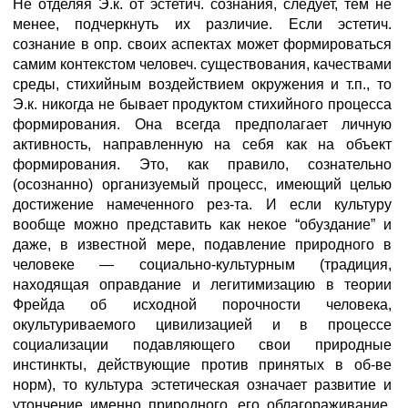
Не отделяя Э.к. от эстетич. сознания, следует, тем не
менее, подчеркнуть их различие. Если эстетич.
сознание в опр. своих аспектах может формироваться
самим контекстом человеч. существования, качествами
среды, стихийным воздействием окружения и т.п., то
Э.к. никогда не бывает продуктом стихийного процесса
формирования. Она всегда предполагает личную
активность, направленную на себя как на объект
формирования. Это, как правило, сознательно
(осознанно) организуемый процесс, имеющий целью
достижение намеченного рез-та. И если культуру
вообще можно представить как некое “обуздание” и
даже, в известной мере, подавление природного в
человеке — социально-культурным (традиция,
находящая оправдание и легитимизацию в теории
Фрейда об исходной порочности человека,
окультуриваемого цивилизацией и в процессе
социализации подавляющего свои природные
инстинкты, действующие против принятых в об-ве
норм), то культура эстетическая означает развитие и
утончение именно природного, его облагораживание,