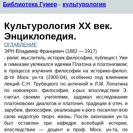
Библиотека Гумер
-
культурология
Культурология XX век.
Энциклопедия.
ОГЛАВЛЕНИЕ
ЭРН Владимир Францевич (1882 — 1917)
- религ. мыслитель, историк философии, публицист. Уже
в гимназии увлекался идеями Платона и платонизмом;
в процессе изучения философии на историко-филол.
ф-те Моск. ун-та (1900-04), особенно под влиянием
лекций С.Н. Трубецкого по античной и Л.М. Лопатина
по новоевроп. философии, к-рых впоследствии Э.
считал своими учителями, задумал исследование
платоновских диалогов и платонич. традиции в отеч. и
зарубеж. философии, реализации к-рого посвятил всю
свою недолгую творч. жизнь. После окончания ун-та
был оставлен при кафедре всеобщей истории,
впоследствии — доцент и проф. Моск. ун-та, по