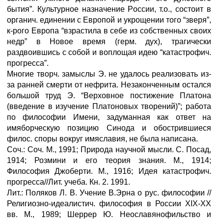
бытия”. Культурное назначение России, т.о., состоит в
органич. единении с Европой и укрощении того “зверя”,
к-рого Европа “взрастила в себе из собственных своих
недр” в Новое время (герм. дух), трагически
раздвоившись с собой и воплощая идею “катастрофич.
прогресса”.
Многие творч. замыслы Э. не удалось реализовать из-
за ранней смерти от нефрита. Незаконченным остался
большой труд Э. “Верховное постижение Платона
(введение в изучение Платоновых творений)”; работа
по философии Имени, задуманная как ответ на
имяборческую позицию Синода и обострившиеся
филос. споры вокруг имяславия, не была написана.
Соч.: Соч. М., 1991; Природа научной мысли. С. Посад,
1914; Розмини и его теория знания. М., 1914;
Философия Джоберти. М., 1916; Идея катастрофич.
прогресса//Лит. учеба. Кн. 2. 1991.
Лит.: Поляков Л. В. Учение В.Эрна о рус. философии //
Религиозно-идеалистич. философия в России XIX-XX
вв. М., 1989; Шеррер Ю. Неославянофильство и