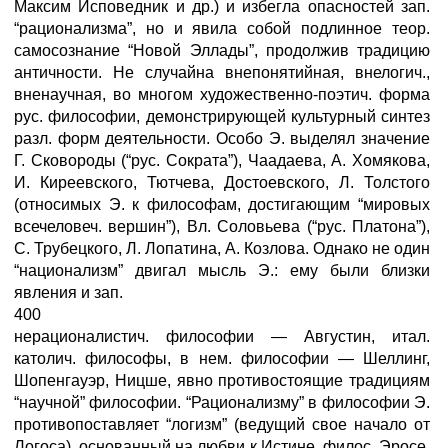
Максим Исповедник и др.) и избегла опасностей зап.
“рационализма”, но и явила собой подлинное теор.
самосознание “Новой Эллады”, продолжив традицию
античности. Не случайна внепонятийная, внелогич.,
вненаучная, во многом художественно-поэтич. форма
рус. философии, демонстрирующей культурный синтез
разл. форм деятельности. Особо Э. выделял значение
Г. Сковороды (“рус. Сократа”), Чаадаева, А. Хомякова,
И. Киреевского, Тютчева, Достоевского, Л. Толстого
(относимых Э. к философам, достигающим “мировых
всечеловеч. вершин”), Вл. Соловьева (“рус. Платона”),
С. Трубецкого, Л. Лопатина, А. Козлова. Однако не один
“национализм” двигал мысль Э.: ему были близки
явления и зап.
400
нерационалистич. философии — Августин, итал.
католич. философы, в нем. философии — Шеллинг,
Шопенгауэр, Ницше, явно противостоящие традициям
“научной” философии. “Рационализму” в философии Э.
противопоставляет “логизм” (ведущий свое начало от
Логоса), основанный на любви к Истине, филос. Эросе,