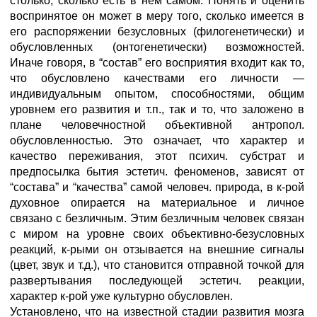
столько, сколько есть в нем самом. Понять и оценить
воспринятое он может в меру того, сколько имеется в
его распоряжении безусловных (филогенетически) и
обусловленных (онтогенетически) возможностей.
Иначе говоря, в “состав” его восприятия входит как то,
что обусловлено качествами его личности —
индивидуальным опытом, способностями, общим
уровнем его развития и т.п., так и то, что заложено в
плане человечностной объективной антропол.
обусловленностью. Это означает, что характер и
качество переживания, этот психич. субстрат и
предпосылка бытия эстетич. феноменов, зависят от
“состава” и “качества” самой человеч. природа, в к-рой
духовное опирается на материальное и личное
связано с безличным. Этим безличным человек связан
с миром на уровне своих объективно-безусловных
реакций, к-рыми он отзывается на внешние сигналы
(цвет, звук и т.д.), что становится отправной точкой для
развертывания последующей эстетич. реакции,
характер к-рой уже культурно обусловлен.
Установлено, что на известной стадии развития мозга