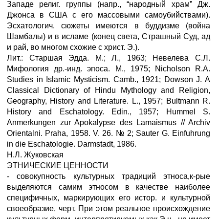
Западе религ. группы (напр., “народный храм” Дж.
Джонса в США с его массовыми самоубийствами).
Эсхатологич. сюжеты имеются в буддизме (война
Шамбалы) и в исламе (конец света, Страшный Суд, ад
и рай, во многом схожие с христ. Э.).
Лит.: Старшая Эдда. М.; Л., 1963; Невелева С.Л.
Мифология др.-инд. эпоса. М., 1975; Nicholson R.A.
Studies in Islamic Mysticism. Camb., 1921; Dowson J. A
Classical Dictionary of Hindu Mythology and Religion,
Geography, History and Literature. L., 1957; Bultmann R.
History and Eschatology. Edin., 1957; Hummel S.
Anmerkungen zur Apokalypse des Lamaismus // Archiv
Orientalni. Praha, 1958. V. 26. № 2; Sauter G. Einfuhrung
in die Eschatologie. Darmstadt, 1986.
Н.Л. Жуковская
ЭТНИЧЕСКИЕ ЦЕННОСТИ
- совокупность культурных традиций этноса,к-рые
выделяются самим этносом в качестве наиболее
специфичных, маркирующих его истор. и культурной
своеобразие, черт. При этом реальное происхождение