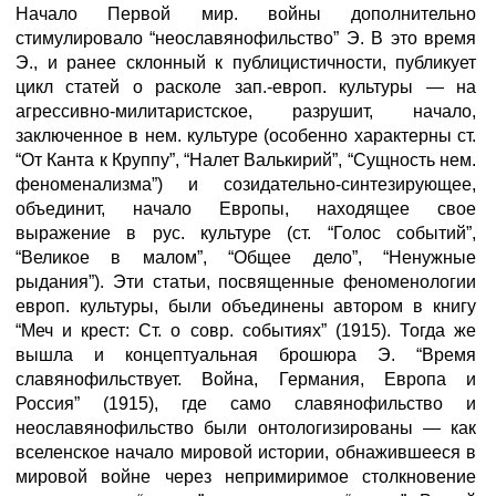
Начало Первой мир. войны дополнительно
стимулировало “неославянофильство” Э. В это время
Э., и ранее склонный к публицистичности, публикует
цикл статей о расколе зап.-европ. культуры — на
агрессивно-милитаристское, разрушит, начало,
заключенное в нем. культуре (особенно характерны ст.
“От Канта к Круппу”, “Налет Валькирий”, “Сущность нем.
феноменализма”) и созидательно-синтезирующее,
объединит, начало Европы, находящее свое
выражение в рус. культуре (ст. “Голос событий”,
“Великое в малом”, “Общее дело”, “Ненужные
рыдания”). Эти статьи, посвященные феноменологии
европ. культуры, были объединены автором в книгу
“Меч и крест: Ст. о совр. событиях” (1915). Тогда же
вышла и концептуальная брошюра Э. “Время
славянофильствует. Война, Германия, Европа и
Россия” (1915), где само славянофильство и
неославянофильство были онтологизированы — как
вселенское начало мировой истории, обнажившееся в
мировой войне через непримиримое столкновение