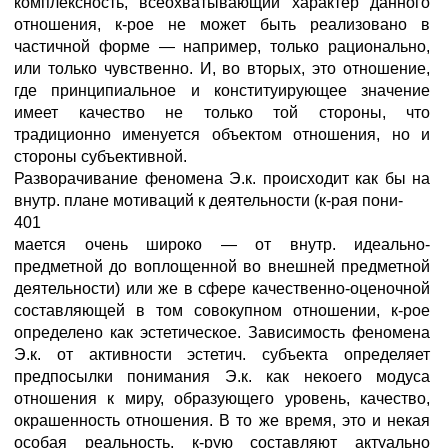
комплексность, всеохватывающий характер данного
отношения, к-рое не может быть реализовано в
частичной форме — например, только рационально,
или только чувственно. И, во вторых, это отношение,
где принципиальное и конституирующее значение
имеет качество не только той стороны, что
традиционно именуется объектом отношения, но и
стороны субъективной.
Разворачивание феномена Э.к. происходит как бы на
внутр. плане мотиваций к деятельности (к-рая пони-
401
мается очень широко — от внутр. идеально-
предметной до воплощенной во внешней предметной
деятельности) или же в сфере качественно-оценочной
составляющей в том совокупном отношении, к-рое
определено как эстетическое. Зависимость феномена
Э.к. от активности эстетич. субъекта определяет
предпосылки понимания Э.к. как некоего модуса
отношения к миру, образующего уровень, качество,
окрашенность отношения. В то же время, это и некая
особая реальность, к-рую составляют актуально