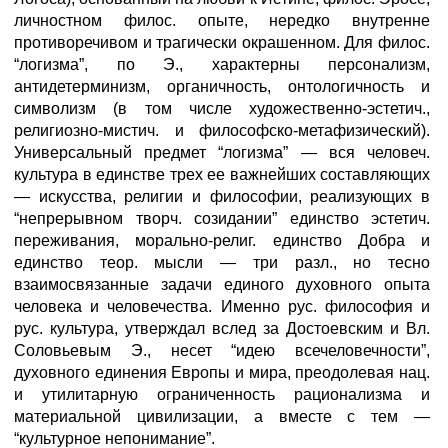
личностном филос. опыте, нередко внутренне
противоречивом и трагически окрашенном. Для филос.
“логизма”, по Э., характерны персонализм,
антидетерминизм, органичность, онтологичность и
символизм (в том числе художественно-эстетич.,
религиозно-мистич. и философско-метафизический).
Универсальный предмет “логизма” — вся человеч.
культура в единстве трех ее важнейших составляющих
— искусства, религии и философии, реализующих в
“непрерывном творч. созидании” единство эстетич.
переживания, морально-религ. единство Добра и
единство теор. мысли — три разл., но тесно
взаимосвязанные задачи единого духовного опыта
человека и человечества. Именно рус. философия и
рус. культура, утверждал вслед за Достоевским и Вл.
Соловьевым Э., несет “идею всечеловечности”,
духовного единения Европы и мира, преодолевая нац.
и утилитарную ограниченность рационализма и
материальной цивилизации, а вместе с тем —
“культурное непонимание”.