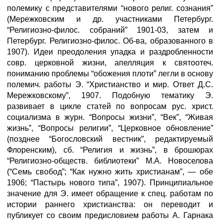
полемику с представителями “нового религ. сознания”
(Мережковским и др. участниками Петербург.
“Религиозно-филос. собраний” 1901-03, затем и
Петербург. Религиозно-филос. Об-ва, образованного в
1907). Идеи преодоления упадка и раздробленности
совр. церковной жизни, апелляция к святоотеч.
пониманию проблемы “обожения плоти” легли в основу
полемич. работы Э. “Христианство и мир. Ответ Д.С.
Мережковскому”, 1907. Подобную тематику Э.
развивает в цикле статей по вопросам рус. христ.
социализма в журн. “Вопросы жизни”, “Век”, “Живая
жизнь”, “Вопросы религии”, “Церковное обновление”
(позднее “Богословский вестник”, редактируемый
Флоренским), сб. “Религия и жизнь”, в брошюрах
“Религиозно-обществ. библиотеки” М.А. Новоселова
(“Семь свобод”; “Как нужно жить христианам”, — обе
1906; “Пастырь нового типа”, 1907). Принципиальное
значение для Э. имеет обращение к спец. работам по
истории раннего христианства: он переводит и
публикует со своим предисловием работы А. Гарнака