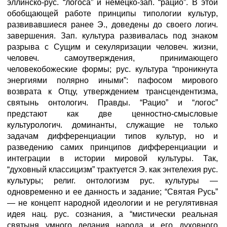
эллинско-рус. “логоса” и немецко-зап. “рацио”. В этой
обобщающей работе принципы типологии культур,
развивавшиеся ранее Э., доведены до своего логич.
завершения. Зап. культура развивалась под знаком
разрыва с Сущим и секуляризации человеч. жизни,
человеч. самоутверждения, принимающего
человекобожеские формы; рус. культура “проникнута
энергиями полярно иными”: пафосом мирового
возврата к Отцу, утверждением трансцендентизма,
святынь онтологич. Правды. “Рацио” и “логос”
предстают как две ценностно-смысловые
культурологич. доминанты, служащие не только
задачам дифференциации типов культур, но и
разведению самих принципов дифференциации и
интеграции в истории мировой культуры. Так,
“духовный классицизм” трактуется Э. как энтелехия рус.
культуры; религ. онтологизм рус. культуры —
одновременно и ее данность и задание; “Святая Русь”
— не концепт народной идеологии и не регулятивная
идея нац. рус. сознания, а “мистически реальная
святыня умного делания народа и его духовного