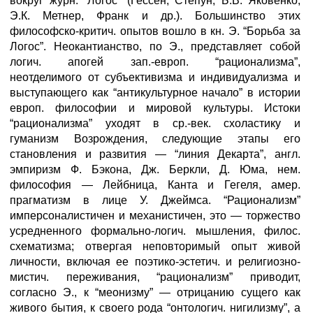
вокруг журн. “Логос” (Гессен, Степун, Б.В. Яковенко,
Э.К. Метнер, Франк и др.). Большинство этих
философско-критич. опытов вошло в кн. Э. “Борьба за
Логос”. Неокантианство, по Э., представляет собой
логич. апогей зап.-европ. “рационализма”,
неотделимого от субъективизма и индивидуализма и
выступающего как “антикультурное начало” в истории
европ. философии и мировой культуры. Истоки
“рационализма” уходят в ср.-век. схоластику и
гуманизм Возрождения, следующие этапы его
становления и развития — “линия Декарта”, англ.
эмпиризм Ф. Бэкона, Дж. Беркли, Д. Юма, нем.
философия — Лейбница, Канта и Гегеля, амер.
прагматизм в лице У. Джеймса. “Рационализм”
имперсоналистичен и механистичен, это — торжество
усредненного формально-логич. мышления, филос.
схематизма; отвергая неповторимый опыт живой
личности, включая ее поэтико-эстетич. и религиозно-
мистич. переживания, “рационализм” приводит,
согласно Э., к “меонизму” — отрицанию сущего как
живого бытия, к своего рода “онтологич. нигилизму”, а