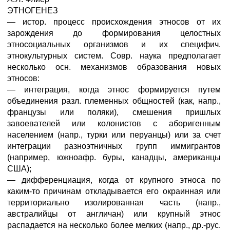
ЭТНОГЕНЕЗ
— истор. процесс происхождения этносов от их
зарождения до формирования целостных
этносоциальных организмов и их специфич.
этнокультурных систем. Совр. наука предполагает
несколько осн. механизмов образования новых
этносов:
— интеграция, когда этнос формируется путем
объединения разл. племенных общностей (как, напр.,
французы или поляки), смешения пришлых
завоевателей или колонистов с аборигенным
населением (напр., турки или перуанцы) или за счет
интеграции разноэтничных групп иммигрантов
(например, южноафр. буры, канадцы, американцы
США);
— дифференциация, когда от крупного этноса по
каким-то причинам откладывается его окраинная или
территориально изолированная часть (напр.,
австралийцы от англичан) или крупный этнос
распадается на несколько более мелких (напр., др.-рус.