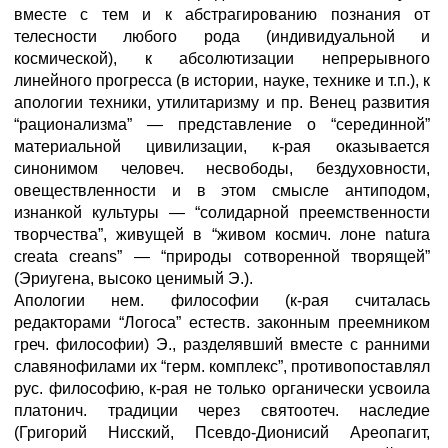
вместе с тем и к абстрагированию познания от
телесности любого рода (индивидуальной и
космической), к абсолютизации непрерывного
линейного прогресса (в истории, науке, технике и т.п.), к
апологии техники, утилитаризму и пр. Венец развития
“рационализма” — представление о “серединной”
материальной цивилизации, к-рая оказывается
синонимом человеч. несвободы, бездуховности,
овеществленности и в этом смысле антиподом,
изнанкой культуры — “солидарной преемственности
творчества”, живущей в “живом космич. лоне natura
creata creans” — “природы сотворенной творящей”
(Эриугена, высоко ценимый Э.).
Апологии нем. философии (к-рая считалась
редакторами “Логоса” естеств. законным преемником
греч. философии) Э., разделявший вместе с ранними
славянофилами их “герм. комплекс”, противопоставлял
рус. философию, к-рая не только органически усвоила
платонич. традиции через святоотеч. наследие
(Григорий Нисский, Псевдо-Дионисий Ареопагит,