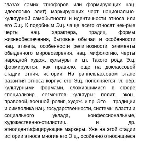
глазах самих этнофоров или формирующих нац.
идеологию элит) маркирующих черт национально-
культурной самобытности и идентичности этноса или
его Э.ц. К подобным Э.ц. чаще всего относят нек-рые
черты нац. характера, традиц. формы
жизнеобеспечения, бытовые обычаи и особенности
нац. этикета, особенности религиозности, элементы
обыденного мировоззрения, нац. мифологию, черты
народной худож. культуры и т.п. Такого рода Э.ц.
формируются, как правило, еще на доклассовой
стадии этнич. истории. На раннеклассовом этапе
развития этноса корпус его Э.ц. пополняется гл. обр.
культурными формами, сложившимися в сфере
специализир. сегментов культуры: полит., экон.,
правовой, военной, религ., худож. и пр. Это — традиции
и символика нац. государственности, системы власти и
социального уклада, конфессиональные,
художественно-стилистич. и др.
этноидентифицирующие маркеры. Уже на этой стадии
истории этноса многие его Э.ц., особенно относящиеся