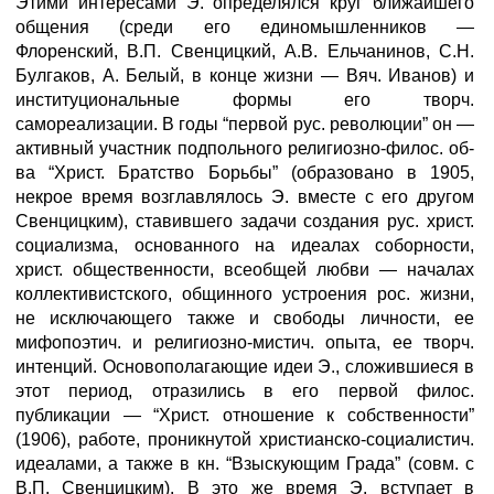
Этими интересами Э. определялся круг ближайшего
общения (среди его единомышленников —
Флоренский, В.П. Свенцицкий, А.В. Ельчанинов, С.Н.
Булгаков, А. Белый, в конце жизни — Вяч. Иванов) и
институциональные формы его творч.
самореализации. В годы “первой рус. революции” он —
активный участник подпольного религиозно-филос. об-
ва “Христ. Братство Борьбы” (образовано в 1905,
некрое время возглавлялось Э. вместе с его другом
Свенцицким), ставившего задачи создания рус. христ.
социализма, основанного на идеалах соборности,
христ. общественности, всеобщей любви — началах
коллективистского, общинного устроения рос. жизни,
не исключающего также и свободы личности, ее
мифопоэтич. и религиозно-мистич. опыта, ее творч.
интенций. Основополагающие идеи Э., сложившиеся в
этот период, отразились в его первой филос.
публикации — “Христ. отношение к собственности”
(1906), работе, проникнутой христианско-социалистич.
идеалами, а также в кн. “Взыскующим Града” (совм. с
В.П. Свенцицким). В это же время Э. вступает в