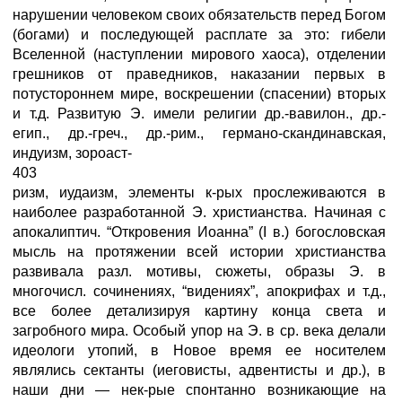
нарушении человеком своих обязательств перед Богом
(богами) и последующей расплате за это: гибели
Вселенной (наступлении мирового хаоса), отделении
грешников от праведников, наказании первых в
потустороннем мире, воскрешении (спасении) вторых
и т.д. Развитую Э. имели религии др.-вавилон., др.-
егип., др.-греч., др.-рим., германо-скандинавская,
индуизм, зороаст-
403
ризм, иудаизм, элементы к-рых прослеживаются в
наиболее разработанной Э. христианства. Начиная с
апокалиптич. “Откровения Иоанна” (I в.) богословская
мысль на протяжении всей истории христианства
развивала разл. мотивы, сюжеты, образы Э. в
многочисл. сочинениях, “видениях”, апокрифах и т.д.,
все более детализируя картину конца света и
загробного мира. Особый упор на Э. в ср. века делали
идеологи утопий, в Новое время ее носителем
являлись сектанты (иеговисты, адвентисты и др.), в
наши дни — нек-рые спонтанно возникающие на