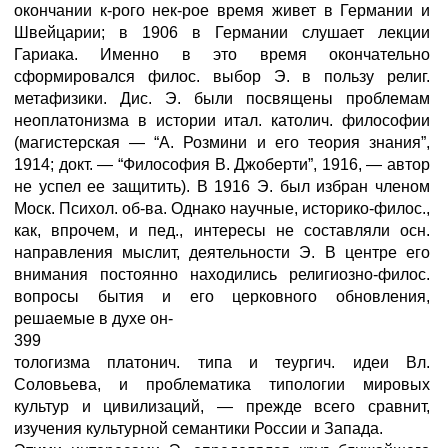
окончании к-рого нек-рое время живет в Германии и
Швейцарии; в 1906 в Германии слушает лекции
Гариака. Именно в это время окончательно
сформировался филос. выбор Э. в пользу религ.
метафизики. Дис. Э. были посвящены проблемам
неоплатонизма в истории итал. католич. философии
(магистерская — “А. Розмини и его теория знания”,
1914; докт. — “Философия В. Джоберти”, 1916, — автор
не успел ее защитить). В 1916 Э. был избран членом
Моск. Психол. об-ва. Однако научные, историко-филос.,
как, впрочем, и пед., интересы не составляли осн.
направления мыслит, деятельности Э. В центре его
внимания постоянно находились религиозно-филос.
вопросы бытия и его церковного обновления,
решаемые в духе он-
399
тологизма платонич. типа и теургич. идеи Вл.
Соловьева, и проблематика типологии мировых
культур и цивилизаций, — прежде всего сравнит,
изучения культурной семантики России и Запада.