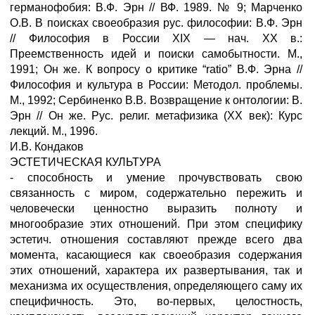
германофобия: В.Ф. Эрн // ВФ. 1989. № 9; Марченко
О.В. В поисках своеобразия рус. философии: В.Ф. Эрн
// Философия в России XIX — нач. XX в.:
Преемственность идей и поиски самобытности. М.,
1991; Он же. К вопросу о критике “ratio” В.Ф. Эрна //
Философия и культура в России: Методол. проблемы.
М., 1992; Сербиненко В.В. Возвращение к онтологии: В.
Эрн // Он же. Рус. религ. метафизика (XX век): Курс
лекций. М., 1996.
И.В. Кондаков
ЭСТЕТИЧЕСКАЯ КУЛЬТУРА
- способность и умение прочувствовать свою
связанность с миром, содержательно пережить и
человечески ценностно выразить полноту и
многообразие этих отношений. При этом специфику
эстетич. отношения составляют прежде всего два
момента, касающиеся как своеобразия содержания
этих отношений, характера их развертывания, так и
механизма их осуществления, определяющего саму их
специфичность. Это, во-первых, целостность,