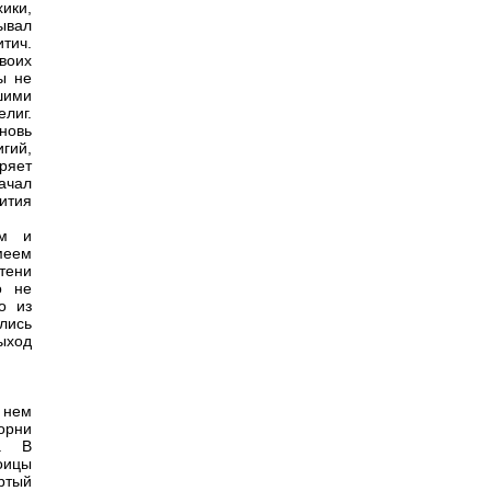
ики,
ывал
тич.
воих
ы не
шими
лиг.
новь
гий,
ряет
ачал
ития
ом и
меем
тени
о не
о из
лись
ыход
 нем
орни
е. В
оицы
ртый