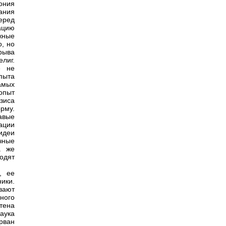
ония
ания
еред
тацию
ожные
, но
рыва
лиг.
е не
пыта
амых
опыт
зиса
орму.
авые
ации
идеи
чные
а же
одят
, ее
ики.
вают
ного
тена
наука
рван