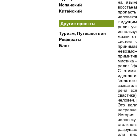
на язык
Испанский
восстана
Китайский
пропасть
человеко
к идущим
Другие проекты
религ. у
использу
Туризм, Путешествия
жизни от
Рефераты
систем 
Блог
принимае
невозмож
примитив
мистика 
религ. “
С этими
идеологи
“золотог
захватил
речи вс
свастик
человеч. 
Это кол
несравн
История 
человеку
столкнов
разрушае
или пис