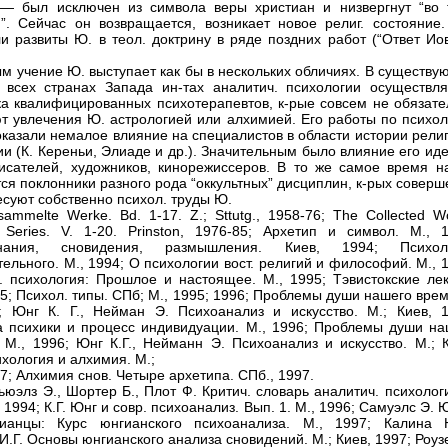
— был исключен из символа веры христиан и низвергнут “во 
. Сейчас он возвращается, возникает новое религ. состояние.
и развиты Ю. в теол. доктрину в ряде поздних работ (“Ответ Иов
м учение Ю. выступает как бы в нескольких обличиях. В существу
 всех странах Запада ин-тах аналитич. психологии осуществля
ка квалифицированных психотерапевтов, к-рые совсем не обязате
т увлечения Ю. астрологией или алхимией. Его работы по психол
оказали немалое влияние на специалистов в области истории рели
и (К. Кереньи, Элиаде и др.). Значительным было влияние его ид
исателей, художников, кинорежиссеров. В то же самое время н
ся поклонники разного рода “оккультных” дисциплин, к-рых совер
есуют собственно психол. труды Ю.
sammelte Werke. Bd. 1-17. Z.; Sttutg., 1958-76; The Collected W
n Series. V. 1-20. Prinston, 1976-85; Архетип и символ. М., 1
нания, сновидения, размышления. Киев, 1994; Психол
тельного. М., 1994; О психологии вост. религий и философий. М., 
. психология: Прошлое и настоящее. М., 1995; Тэвистокские лек
95; Психол. типы. СПб; М., 1995; 1996; Проблемы души нашего вре
; Юнг К. Г., Нейман Э. Психоанализ и искусство. М.; Киев, 1
а психики и процесс индивидуации. М., 1996; Проблемы души на
 М., 1996; Юнг К.Г., Нейманн Э. Психоанализ и искусство. М.; К
ихология и алхимия. М.;
7; Алхимия снов. Четыре архетипа. СПб., 1997.
мьюэлз Э., Шортер Б., Плот Ф. Критич. словарь аналитич. психолог
 1994; К.Г. Юнг и совр. психоанализ. Вып. 1. М., 1996; Самуэлс Э. 
гианцы: Курс юнгианского психоанализа. М., 1997; Калина Н
И.Г. Основы юнгианского анализа сновидений. М.; Киев, 1997; Роуз