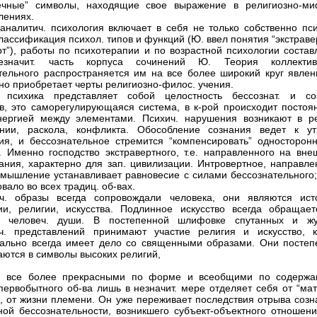
вечные” символы, находящие свое выражение в религиозно-ми
лениях.
аналитич. психология включает в себя не только собственно пси
классификация психол. типов и функций (Ю. ввел понятия “экстраве
рт”), работы по психотерапии и по возрастной психологии состав
значит. часть корпуса сочинений Ю. Теория коллектив
тельного распространяется им на все более широкий круг явлен
но приобретает черты религиозно-филос. учения.
. психика представляет собой целостность бессознат. и соз
в, это саморегулирующаяся система, в к-рой происходит постоя
ергией между элементами. Психич. нарушения возникают в ре
онии, раскола, конфликта. Обособление сознания ведет к ут
ия, и бессознательное стремится “компенсировать” односторонн
. Именно господство экстравертного, т.е. направленного на вне
ания, характерно для зап. цивилизации. Интровертное, направле
 мышление устанавливает равновесие с силами бессознательного;
вало во всех традиц. об-вах.
ич. образы всегда сопровождали человека, они являются ист
и, религии, искусства. Подлинное искусство всегда обращает
м человеч. души. В постепенной шлифовке спутанных и жу
ч. представлений принимают участие религия и искусство, к
ально всегда имеет дело со священными образами. Они постеп
ются в символы высоких религий,
я все более прекрасными по форме и всеобщими по содержа
первобытного об-ва лишь в незначит. мере отделяет себя от “мат
, от жизни племени. Он уже переживает последствия отрыва созн
ной бессознательности, возникшего субъект-объектного отношен