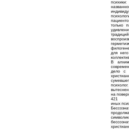
психики:
названно
индивид
психолог
пациенто
только п
удивлен
традиц
воспрои
гермети
филогене
для него
коллекти
В алхим
современ
дело с 
христиан
сумевшег
психолог
вытеснен
на повер
421
иных пси
Бессозна
продолж
символи
бессозн
христиа