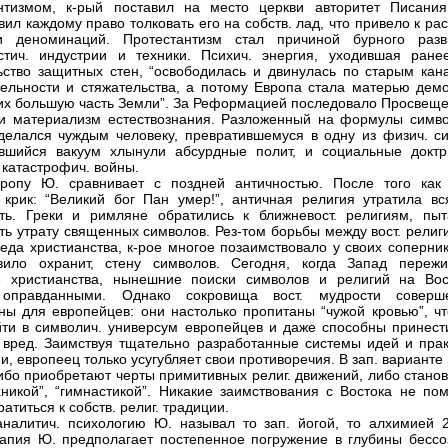
нтизмом, к-рый поставил на место церкви авторитет Писания
вил каждому право толковать его на собств. лад, что привело к ра
и деноминаций. Протестантизм стал причиной бурного разв
стич. индустрии и техники. Психич. энергия, уходившая ране
ьство защитных стен, “освободилась и двинулась по старым кан
ельности и стяжательства, а потому Европа стала матерью демо
х большую часть Земли”. За Реформацией последовало Просвеще
и материализм естествознания. Разложенный на формулы симво
делался чуждым человеку, превратившемуся в одну из физич. си
вшийся вакуум хлынули абсурдные полит, и социальные доктр
 катастрофич. войны.
вропу Ю. сравнивает с поздней античностью. После того как
крик: “Великий бог Пан умер!”, античная религия утратила вс
ть. Греки и римляне обратились к ближневост. религиям, пыт
ть утрату священных символов. Рез-том борьбы между вост. религ
еда христианства, к-рое многое позаимствовало у своих соперник
вило охранит, стену символов. Сегодня, когда Запад пережи
е христианства, нынешние поиски символов и религий на Вос
 оправданными. Однако сокровища вост. мудрости соверш
ны для европейцев: они настолько пропитаны “чужой кровью”, чт
йти в символич. универсум европейцев и даже способны принест
вред. Заимствуя тщательно разработанные системы идей и прак
, европеец только усугубляет свои противоречия. В зап. варианте 
ибо приобретают черты примитивных религ. движений, либо станов
хникой”, “гимнастикой”. Никакие заимствования с Востока не пом
атиться к собств. религ. традиции.
аналитич. психологию Ю. называл то зап. йогой, то алхимией 2
апия Ю. предполагает постепенное погружение в глубины бессоз