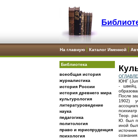
Библиоте
На главную
Каталог Именной
Ав
Библиотека
Куль
всеобщая история
ОГЛАВЛ
журналистика
ЮНГ (Jun
- швейц.
история России
образова
история древнего мира
После защ
культурология
1902) у
литературоведение
ассоциат
психиатр
наука
Теор. ра
педагогика
Ю. был п
политология
иной был
право и юриспруденция
источник
сознания
психология