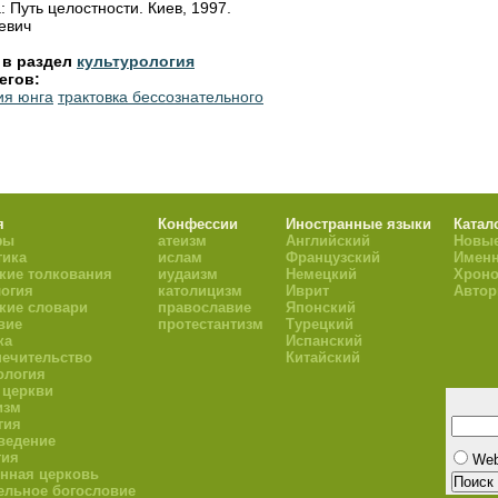
 Путь целостности. Киев, 1997.
евич
 в раздел
культурология
егов:
ия юнга
трактовка бессознательного
я
Конфессии
Иностранные языки
Катал
фы
атеизм
Английский
Новые
тика
ислам
Французский
Имен
кие толкования
иудаизм
Немецкий
Хроно
огия
католицизм
Иврит
Авто
кие словари
православие
Японский
вие
протестантизм
Турецкий
ка
Испанский
ечительство
Китайский
ология
 церкви
изм
гия
ведение
гия
We
нная церковь
ельное богословие