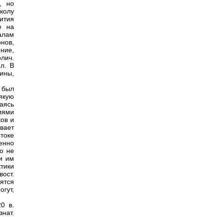
, но
сколу
ития
е на
алам
нов,
ние,
лич.
л. В
ины,
 был
якую
аясь
иями
ов и
вает
токе
енно
о не
и им
тики
вост.
ятся
огут,
0 в.
нат.