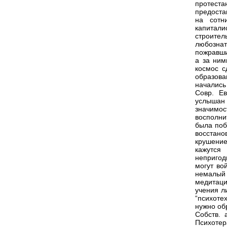
протеста
предоста
на сотн
капитали
строител
любознат
пожравши
а за ним
космос с
образова
начались
Совр. Е
услышан 
значимос
восполни
была поб
восстано
крушени
кажутся
непригод
могут во
немалый 
медитации
учения л
“психоте
нужно обр
Собств. 
Психотер