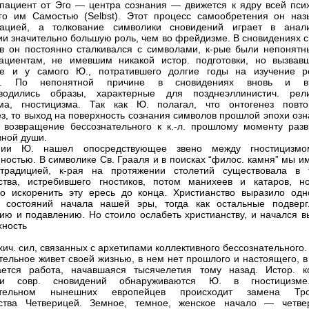
 пациент от Эго — центра сознания — движется к ядру всей псих
го им Самостью (Selbst). Этот процесс самообретения он наз
уацией, а толкование символики сновидений играет в анали
ии значительно большую роль, чем во фрейдизме. В сновидениях с
в он постоянно сталкивался с символами, к-рые были непонятн
ациентам, не имевшим никакой истор. подготовки, но вызвав
ие и у самого Ю., потратившего долгие годы на изучение ре
ий. По непонятной причине в сновидениях вновь и в
зводились образы, характерные для позднеэллинистич. рели
зма, гностицизма. Так как Ю. полагал, что онтогенез повто
з, то выход на поверхность сознания символов прошлой эпохи озн
 возвращение бессознательного к к.-л. прошлому моменту разв
вной души.
ии Ю. нашел опосредствующее звено между гностицизм
ностью. В символике Св. Грааля и в поисках “филос. камня” мы и
традицией, к-рая на протяжении столетий существовала в 
ства, истребившего гностиков, потом манихеев и катаров, н
о искоренить эту ересь до конца. Христианство выразило одн
. состояний начала нашей эры, тогда как остальные подверг
ию и подавлению. Но стоило ослабеть христианству, и начался в
хность
хич. сил, связанных с архетипами коллективного бессознательного.
тельное живет своей жизнью, в нем нет прошлого и настоящего, в
ается работа, начавшаяся тысячелетия тому назад. Истор. к
ки совр. сновидений обнаруживаются Ю. в гностицизм
ательном нынешних европейцев происходит замена Тр
нства Четверицей. Земное, темное, женское начало — четве