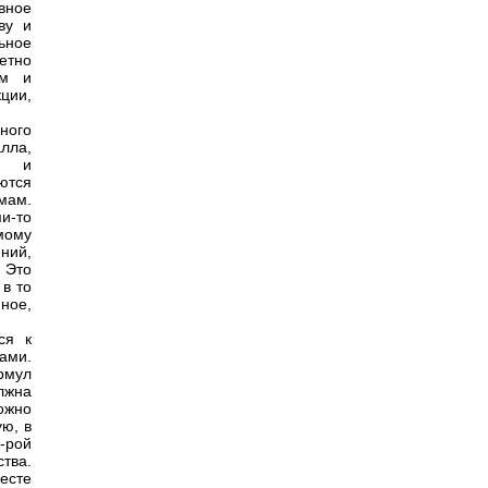
вное
ву и
ьное
етно
мм и
ции,
ного
лла,
ва и
ются
мам.
и-то
мому
ний,
 Это
 в то
ное,
ся к
зами.
рмул
лжна
можно
ую, в
к-рой
тва.
есте