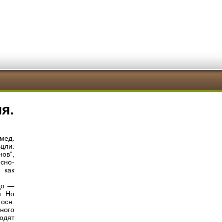
я.
мед.
ьцли.
нов”,
сно-
 как
до —
. Но
осн.
ного
одят