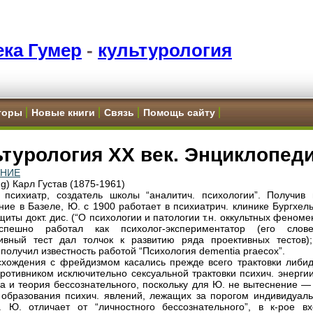
ка Гумер
-
культурология
торы
Новые книги
Связь
Помощь сайту
турология XX век. Энциклопеди
ЕНИЕ
g) Карл Густав (1875-1961)
 психиатр, создатель школы “аналитич. психологии”. Получив 
ние в Базеле, Ю. с 1900 работает в психиатрич. клинике Бургхел
иты докт. дис. (“О психологии и патологии т.н. оккультных феноме
спешно работал как психолог-экспериментатор (его слове
ивный тест дал толчок к развитию ряда проективных тестов);
 получил известность работой “Психология dementia praecox”.
схождения с фрейдизмом касались прежде всего трактовки либи
ротивником исключительно сексуальной трактовки психич. энергии
а и теория бессознательного, поскольку для Ю. не вытеснение — 
 образования психич. явлений, лежащих за порогом индивидуаль
. Ю. отличает от “личностного бессознательного”, в к-рое вх