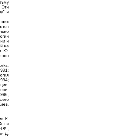
тьму
 Эти
у” и
ющих
ется
льно
огии
гии и
ей на
а Ю.
шенно
orks.
991;
огия
1994;
ции.
мени.
996;
шего
иев,
ии К.
Юнг и
.Ф.,
ен Д.