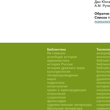
Дао Юнга:
А.М. Рутк
Обратно
Список т
психолог
Библиотека
Теологи
На главную
апокри
всеобщая история
апологе
журналистика
библейс
история России
библиол
история древнего мира
библейс
культурология
богосло
литературоведение
догмати
наука
душепоп
педагогика
екклеси
политология
история
право и юриспруденция
оккульт
психология
патроло
социология
религио
философия
сектоло
художественная литература
совреме
Школьная литература
сравнит