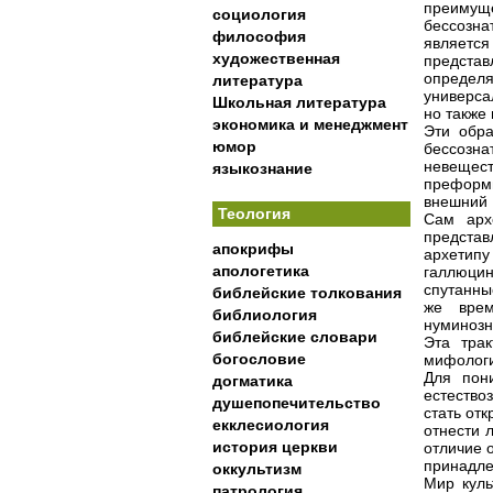
преимущ
социология
бессозна
философия
являетс
художественная
предста
определ
литература
универса
Школьная литература
но также
экономика и менеджмент
Эти обра
юмор
бессозн
невеще
языкознание
преформи
внешний 
Теология
Сам арх
представ
апокрифы
архетип
апологетика
галлюцин
спутанны
библейские толкования
же врем
библиология
нуминозн
библейские словари
Эта трак
богословие
мифологи
Для пон
догматика
естество
душепопечительство
стать от
екклесиология
отнести 
история церкви
отличие 
принадле
оккультизм
Мир куль
патрология