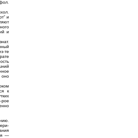
фол.
хол.
рт” и
ляют
ного
ий и
нат.
нный
з-те
рате
ость
шний
нное
 оно
оком
ся к
тких
-рое
енно
нию.
ери-
ания
ия —