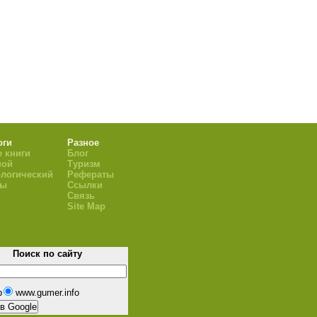
оги
Разное
 книги
Блог
ной
Туризм
логический
Рефераты
ры
Ссылки
Связь
Site Map
Поиск по сайту
b
www.gumer.info