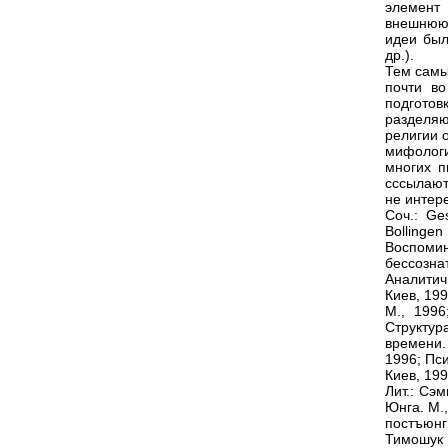
элемент 
внешнюю”
идеи был
др.).
Тем самы
почти во
подготов
разделяю
религии 
мифологи
многих п
сссылают
не интер
Соч.: Ge
Bollinge
Воспоми
бессозна
Аналитич
Киев, 19
М., 1996
Структур
времени.
1996; Пс
Киев, 199
Лит.: Сэ
Юнга. М.,
постъюн
Тимошук 