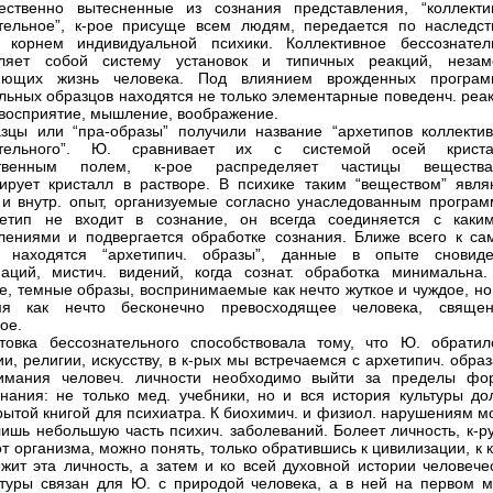
ественно вытесненные из сознания представления, “коллекти
тельное”, к-рое присуще всем людям, передается по наследст
я корнем индивидуальной психики. Коллективное бессознател
вляет собой систему установок и типичных реакций, незам
яющих жизнь человека. Под влиянием врожденных програ
льных образцов находятся не только элементарные поведенч. реак
 восприятие, мышление, воображение.
зцы или “пра-образы” получили название “архетипов коллектив
ательного”. Ю. сравнивает их с системой осей криста
ственным полем, к-рое распределяет частицы вещест
рует кристалл в растворе. В психике таким “веществом” явля
и внутр. опыт, организуемые согласно унаследованным програм
етип не входит в сознание, он всегда соединяется с каким
лениями и подвергается обработке сознания. Ближе всего к са
у находятся “архетипич. образы”, данные в опыте сновиде
аций, мистич. видений, когда сознат. обработка минимальна.
е, темные образы, воспринимаемые как нечто жуткое и чуждое, но
я как нечто бесконечно превосходящее человека, священ
ое.
товка бессознательного способствовала тому, что Ю. обратил
и, религии, искусству, в к-рых мы встречаемся с архетипич. обра
имания человеч. личности необходимо выйти за пределы фо
знания: не только мед. учебники, но и вся история культуры до
крытой книгой для психиатра. К биохимич. и физиол. нарушениям 
лишь небольшую часть психич. заболеваний. Болеет личность, к-р
от организма, можно понять, только обратившись к цивилизации, к 
жит эта личность, а затем и ко всей духовной истории человечес
туры связан для Ю. с природой человека, а в ней на первом м