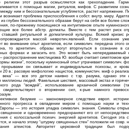
е религии этот разрыв осмысляется как грехопадение. Гарм
вливается с помощью магии, ритуалов, мифов. С развитием созн
 между ним и бессознательным углубляется, растет напряжение. П
м возникает проблема приспособления к собст. внутр. миру. Адап
 из глубин бессознательного образам берут на себя все более сл
чения, по-прежнему покоящиеся на интуитивном опыте нуминозного
ющие все более абстр. догматы. Вместе с тем растет риск от
 ставшей ритуальной и догматичной культуры. Всякий кризис ре
сопровождается массой невротич.явлений. Если сознание уж
т во внимание опыт архетипов, если символич. передача этого о
на, то архетипич. образы могут вторгнуться в сознание в с
ных формах и загасить его. Это может быть непередаваемый 
— распространение мистицизма Ю. вообще считает симптомом кри
формы жизни”, поскольку нуминозный опыт утрачивает символич. ф
 прорывами он связывает и индивидуальные психозы, и кров
и 20 в.: расовую мифологию нацистов, коммунистич. миф о реализ
о века” — все это детски наивно с т.зр. разума, однако эти 
и миллионы людей. Факельные шествия, массовый экстаз и горяче
якого рода “вождей”, использование архаичной символики (т
а) свидетельствуют о вторжении сил, к-рые намного превосх
разум.
лективное безумие — закономерное следствие европ. истории
енного прогресса в овладении миром с помощью науки и техн
Европы — это история упадка символич. знания. Символы откры
 священное и одновременно предохраняют его от непосредствен
ения с колоссальной психич. энергией архетипов. Сегодня эта с
тся, и начало этому “штурму священных стен” положили не совр. 
ания атеистов. Авторитет церковной традиции был подо