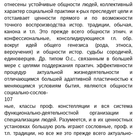
отнесены устойчивые общности людей, коллективный
характер социальной практики к-рых преследует цели и
отстаивает ценности прямого и по возможности
точного воспроизводства истор. традиции, обычая,
канона и т.п. Это прежде всего общности этнич. и
конфессиональные, консолидирующиеся гл. обр.
вокруг идей общего генезиса (рода, этноса,
вероучения) и общности истор. судьбы сородичей,
единоверцев. Др. типом О.с., связанным в большей
мере с целями поддержания практич. эффективности
процедур актуальной жизнедеятельности и
отличающимся большей адаптивной пластичностью к
меняющимся условиям бытия, являются общности
социально-сослов-
107
ные, классы проф. констелляции и вся система
функционально-деятельностной организации и
специализации людей. Разумеется, и в их ценностных
установках большую роль играют сословные, проф. и
т.п. традиции, но все же это прежде всего актуально-