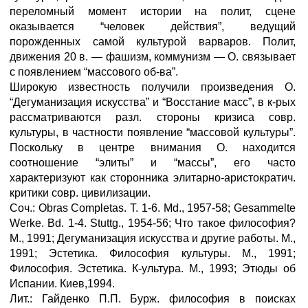
переломный момент истории на полит, сцене
оказывается “человек действия”, ведущий
порожденных самой культурой варваров. Полит,
движения 20 в. — фашизм, коммунизм — О. связывает
с появлением “массового об-ва”.
Широкую известность получили произведения О.
“Дегуманизация искусства” и “Восстание масс”, в к-рых
рассматриваются разл. стороны кризиса совр.
культуры, в частности появление “массовой культуры”.
Поскольку в центре внимания О. находится
соотношение “элиты” и “массы”, его часто
характеризуют как сторонника элитарно-аристократич.
критики совр. цивилизации.
Соч.: Obras Completas. Т. 1-6. Md., 1957-58; Gesammelte
Werke. Bd. 1-4. Stuttg., 1954-56; Что такое философия?
М., 1991; Дегуманизация искусства и другие работы. М.,
1991; Эстетика. Философия культуры. М., 1991;
Философия. Эстетика. К-ультура. М., 1993; Этюды об
Испании. Киев,1994.
Лит.: Гайденко П.П. Бурж. философия в поисках