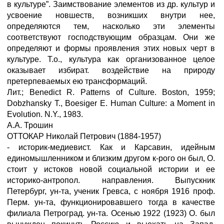
в культуре”. Заимствование элементов из др. культур и
усвоение новшеств, возникших внутри нее,
определяются тем, насколько эти элементы
соответствуют господствующим образцам. Они же
определяют и формы проявления этих новых черт в
культуре. Т.о., культура как организованное целое
оказывает избират. воздействие на природу
претерпеваемых ею трансформаций.
Лит.; Benedict R. Patterns of Culture. Boston, 1959;
Dobzhansky Т., Boesiger E. Human Culture: a Moment in
Evolution. N.Y., 1983.
А.А. Трошин
ОТТОКАР Николай Петрович (1884-1957)
- историк-медиевист. Как и Карсавин, идейным
единомышленником и близким другом к-рого он был, О.
стоит у истоков новой социальной истории и ее
историко-антропол. направления. Выпускник
Петербург, ун-та, ученик Гревса, с ноября 1916 проф.
Перм. ун-та, функционировавшего тогда в качестве
филиала Петроград. ун-та. Осенью 1922 (1923) О. был