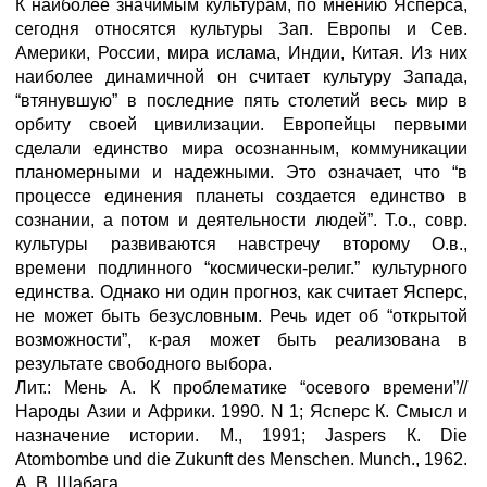
К наиболее значимым культурам, по мнению Ясперса,
сегодня относятся культуры Зап. Европы и Сев.
Америки, России, мира ислама, Индии, Китая. Из них
наиболее динамичной он считает культуру Запада,
“втянувшую” в последние пять столетий весь мир в
орбиту своей цивилизации. Европейцы первыми
сделали единство мира осознанным, коммуникации
планомерными и надежными. Это означает, что “в
процессе единения планеты создается единство в
сознании, а потом и деятельности людей”. Т.о., совр.
культуры развиваются навстречу второму О.в.,
времени подлинного “космически-религ.” культурного
единства. Однако ни один прогноз, как считает Ясперс,
не может быть безусловным. Речь идет об “открытой
возможности”, к-рая может быть реализована в
результате свободного выбора.
Лит.: Мень А. К проблематике “осевого времени”//
Народы Азии и Африки. 1990. N 1; Ясперс К. Смысл и
назначение истории. М., 1991; Jaspers К. Die
Atombombe und die Zukunft des Menschen. Munch., 1962.
А. В. Шабага