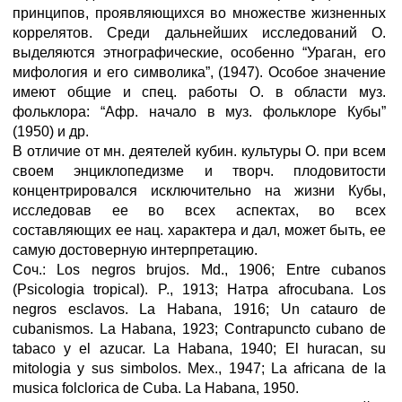
принципов, проявляющихся во множестве жизненных
коррелятов. Среди дальнейших исследований О.
выделяются этнографические, особенно “Ураган, его
мифология и его символика”, (1947). Особое значение
имеют общие и спец. работы О. в области муз.
фольклора: “Афр. начало в муз. фольклоре Кубы”
(1950) и др.
В отличие от мн. деятелей кубин. культуры О. при всем
своем энциклопедизме и творч. плодовитости
концентрировался исключительно на жизни Кубы,
исследовав ее во всех аспектах, во всех
составляющих ее нац. характера и дал, может быть, ее
самую достоверную интерпретацию.
Соч.: Los negros brujos. Md., 1906; Entre cubanos
(Psicologia tropical). P., 1913; Натра afrocubana. Los
negros esclavos. La Habana, 1916; Un catauro de
cubanismos. La Habana, 1923; Contrapuncto cubano de
tabaco у el azucar. La Habana, 1940; El huracan, su
mitologia у sus simbolos. Мех., 1947; La africana de la
musica folclorica de Cuba. La Habana, 1950.