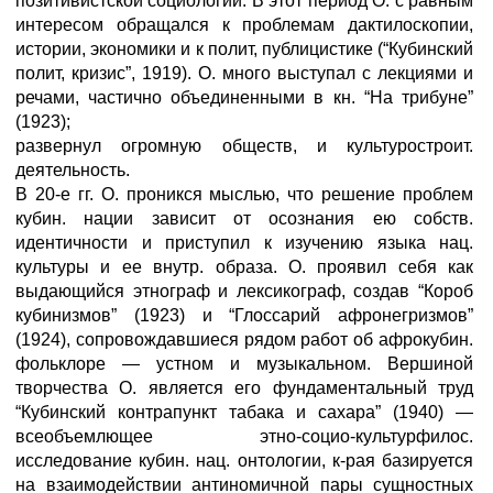
позитивистской социологии. В этот период О. с равным
интересом обращался к проблемам дактилоскопии,
истории, экономики и к полит, публицистике (“Кубинский
полит, кризис”, 1919). О. много выступал с лекциями и
речами, частично объединенными в кн. “На трибуне”
(1923);
развернул огромную обществ, и культуростроит.
деятельность.
В 20-е гг. О. проникся мыслью, что решение проблем
кубин. нации зависит от осознания ею собств.
идентичности и приступил к изучению языка нац.
культуры и ее внутр. образа. О. проявил себя как
выдающийся этнограф и лексикограф, создав “Короб
кубинизмов” (1923) и “Глоссарий афронегризмов”
(1924), сопровождавшиеся рядом работ об афрокубин.
фольклоре — устном и музыкальном. Вершиной
творчества О. является его фундаментальный труд
“Кубинский контрапункт табака и сахара” (1940) —
всеобъемлющее этно-социо-культурфилос.
исследование кубин. нац. онтологии, к-рая базируется
на взаимодействии антиномичной пары сущностных