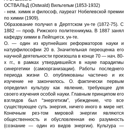
ОСТВАЛЬД (Ostwald) Вильгельм (1853-1932)
- нем. химик и философ, лауреат Нобелевской премии
по химии (1909).
Образование получил в Дерптском ун-те (1872-75). С
1882 — проф. Рижского политехникума. В 1887 занял
кафедру химии в Лейпцигск. ун-те.
О. — один из крупнейших реформаторов науки и
натурфилософии 20 в. Значительная переоценка его
научной деятельности произошла в конце 70 — нач. 80-
х гг., в рамках утвердившейся в науке парадигмы
синергетики (самоорганизации). Работы последнего
периода жизни О. опубликованы частично и их
изучение не закончилось. О. фактически первым
определил культуру как явление, требующее для
своего изучения особой науки. Главным принципом его
взглядов был “энергетизм”, убеждение, что все
существующее суть энергия, ничего иного в мире нет.
Конечным рез-том мировой энергии являются
общественность и обусловленная ею разумность
(сознание — один из видов энергии). Культура —