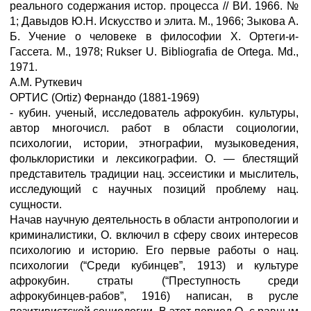
реального содержания истор. процесса // ВИ. 1966. №
1; Давыдов Ю.Н. Искусство и элита. М., 1966; Зыкова А.
Б. Учение о человеке в философии X. Ортеги-и-
Гассета. М., 1978; Rukser U. Bibliografia de Ortega. Md.,
1971.
A.M. Руткевич
ОРТИС (Ortiz) Фернандо (1881-1969)
- кубин. ученый, исследователь афрокубин. культуры,
автор многочисл. работ в области социологии,
психологии, истории, этнографии, музыковедения,
фольклористики и лексикографии. О. — блестящий
представитель традиции нац. эссеистики и мыслитель,
исследующий с научных позиций проблему нац.
сущности.
Начав научную деятельность в области антропологии и
криминалистики, О. включил в сферу своих интересов
психологию и историю. Его первые работы о нац.
психологии (“Среди кубинцев”, 1913) и культуре
афрокубин. страты (“Преступность среди
афрокубинцев-рабов”, 1916) написан, в русле