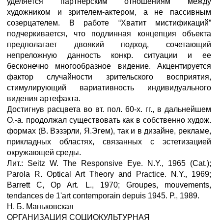
уделяется партнерским отношениям между
художником и зрителем-актером, а не пассивным
созерцателем. В работе “Хватит мистификаций”
подчеркивается, что подлинная концепция объекта
предполагает двоякий подход, сочетающий
непреложную данность конкр. ситуации и ее
бесконечно многообразное видение. Акцентируется
фактор случайности зрительского восприятия,
стимулирующий вариативность индивидуального
видения артефакта.
Достигнув расцвета во вт. пол. 60-х. гг., в дальнейшем
О.-а. продолжал существовать как в собственно худож.
формах (В. Вэзэрли, Я.Эгем), так и в дизайне, рекламе,
прикладных областях, связанных с эстетизацией
окружающей среды.
Лит.: Seitz W. The Responsive Eye. N.Y., 1965 (Cat.);
Parola R. Optical Art Theory and Practice. N.Y., 1969;
Barrett C, Op Art. L., 1970; Groupes, mouvements,
tendances de 1'art contemporain depuis 1945. P., 1989.
Н. Б. Маньковская
ОРГАНИЗАЦИЯ СОЦИОКУЛЬТУРНАЯ