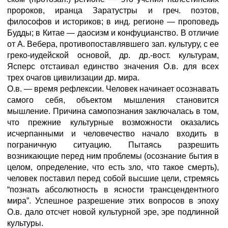
пророков, иранца Заратустры и греч. поэтов,
философов и историков; в инд. регионе — проповедь
Будды; в Китае — даосизм и конфуцианство. В отличие
от А. Вебера, противопоставлявшего зап. культуру, с ее
греко-иудейской основой, др. др.-вост. культурам,
Ясперс отстаивал единство значения О.в. для всех
трех очагов цивилизации др. мира.
О.в. — время рефлексии. Человек начинает осознавать
самого себя, объектом мышления становится
мышление. Причина самопознания заключалась в том,
что прежние культурные возможности оказались
исчерпанными и человечество начало входить в
пограничную ситуацию. Пытаясь разрешить
возникающие перед ним проблемы (осознание бытия в
целом, определение, что есть зло, что такое смерть),
человек поставил перед собой высшие цели, стремясь
“познать абсолютность в ясности трансцендентного
мира”. Успешное разрешение этих вопросов в эпоху
О.в. дало отсчет новой культурной эре, эре подлинной
культуры.