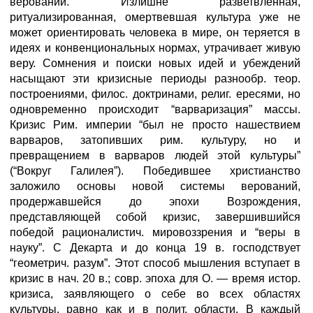
верований. Излишне разветвленная,
ритуализированная, омертвевшая культура уже не
может ориентировать человека в мире, он теряется в
идеях и конвенциональных нормах, утрачивает живую
веру. Сомнения и поиски новых идей и убеждений
насыщают эти кризисные периоды разнообр. теор.
построениями, филос. доктринами, религ. ересями, но
одновременно происходит “варваризация” массы.
Кризис Рим. империи “был не просто нашествием
варваров, затопивших рим. культуру, но и
превращением в варваров людей этой культуры”
(“Вокруг Галилея”). Победившее христианство
заложило основы новой системы верований,
продержавшейся до эпохи Возрождения,
представляющей собой кризис, завершившийся
победой рационалистич. мировоззрения и “веры в
науку”. С Декарта и до конца 19 в. господствует
“геометрич. разум”. Этот способ мышления вступает в
кризис в нач. 20 в.; совр. эпоха для О. — время истор.
кризиса, заявляющего о себе во всех областях
культуры, равно как и в полит, области. В каждый