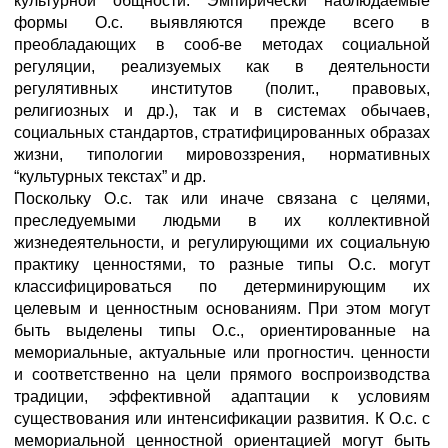
культурной общности. Эмпирически наблюдаемые
формы О.с. выявляются прежде всего в
преобладающих в сооб-ве методах социальной
регуляции, реализуемых как в деятельности
регулятивных институтов (полит., правовых,
религиозных и др.), так и в системах обычаев,
социальных стандартов, стратифицированных образах
жизни, типологии мировоззрения, нормативных
“культурных текстах” и др.
Поскольку О.с. так или иначе связана с целями,
преследуемыми людьми в их коллективной
жизнедеятельности, и регулирующими их социальную
практику ценностями, то разные типы О.с. могут
классифицироваться по детерминирующим их
целевым и ценностным основаниям. При этом могут
быть выделены типы О.с., ориентированные на
мемориальные, актуальные или прогностич. ценности
и соответственно на цели прямого воспроизводства
традиции, эффективной адаптации к условиям
существования или интенсификации развития. К О.с. с
мемориальной ценностной ориентацией могут быть