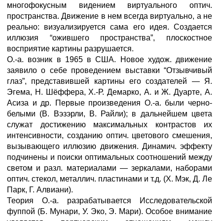
многофокусным видением виртуального оптич.
пространства. Движение в нем всегда виртуально, а не
реально: визуализируется сама его идея. Создается
иллюзия “ожившего пространства”, плоскостное
восприятие картины разрушается.
О.-а. возник в 1965 в США. Новое худож. движение
заявило о себе проведением выставки “Отзывчивый
глаз”, представившей картины его создателей — Я.
Эгема, Н. Шёффера, Х.-Р. Демарко, А. и Ж. Дуарте, А.
Асиза и др. Первые произведения О.-а. были черно-
белыми (В. Вэзэрли, В. Райли); в дальнейшем цвета
служат достижению максимальных контрастов их
интенсивности, созданию оптич. цветового смешения,
вызывающего иллюзию движения. Динамич. эффекту
подчинены и поиски оптимальных соотношений между
светом и разл. материалами — зеркалами, наборами
оптич. стекол, металлич. пластинами и т.д. (X. Мэк, Д. Ле
Парк, Г. Алвиани).
Теория О.-а. разрабатывается Исследовательской
фуппой (Б. Мунари, У. Эко, Э. Мари). Особое внимание