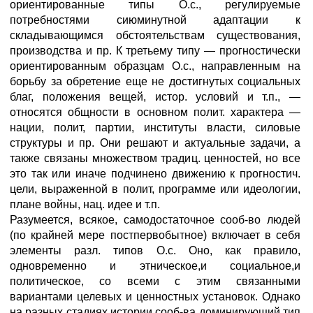
ориентированные типы О.с., регулируемые
потребностями сиюминутной адаптации к
складывающимся обстоятельствам существования,
производства и пр. К третьему типу — прогностически
ориентированным образцам О.с., направленным на
борьбу за обретение еще не достигнутых социальных
благ, положения вещей, истор. условий и т.п., —
относятся общности в основном полит. характера —
нации, полит, партии, институты власти, силовые
структуры и пр. Они решают и актуальные задачи, а
также связаны множеством традиц. ценностей, но все
это так или иначе подчинено движению к прогностич.
цели, выраженной в полит, программе или идеологии,
плане войны, нац. идее и т.п.
Разумеется, всякое, самодостаточное сооб-во людей
(по крайней мере постпервобытное) включает в себя
элементы разл. типов О.с. Оно, как правило,
одновременно и этническое,и социальное,и
политическое, со всеми с этим связанными
вариантами целевых и ценностных установок. Однако
на разных стадиях истории сооб-ва доминирующий тип