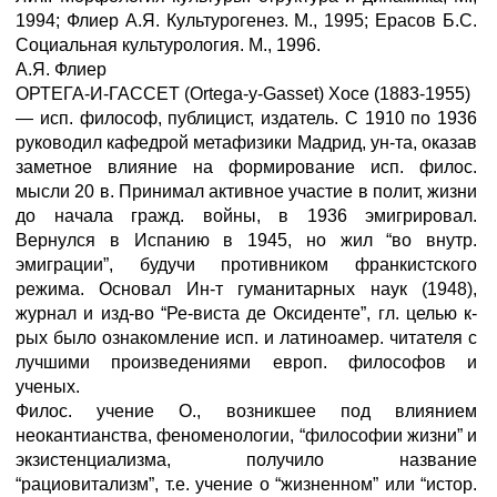
1994; Флиер А.Я. Культурогенез. М., 1995; Ерасов Б.С.
Социальная культурология. М., 1996.
А.Я. Флиер
ОРТЕГА-И-ГАССЕТ (Ortega-y-Gasset) Xoce (1883-1955)
— исп. философ, публицист, издатель. С 1910 по 1936
руководил кафедрой метафизики Мадрид, ун-та, оказав
заметное влияние на формирование исп. филос.
мысли 20 в. Принимал активное участие в полит, жизни
до начала гражд. войны, в 1936 эмигрировал.
Вернулся в Испанию в 1945, но жил “во внутр.
эмиграции”, будучи противником франкистского
режима. Основал Ин-т гуманитарных наук (1948),
журнал и изд-во “Ре-виста де Оксиденте”, гл. целью к-
рых было ознакомление исп. и латиноамер. читателя с
лучшими произведениями европ. философов и
ученых.
Филос. учение О., возникшее под влиянием
неокантианства, феноменологии, “философии жизни” и
экзистенциализма, получило название
“рациовитализм”, т.е. учение о “жизненном” или “истор.