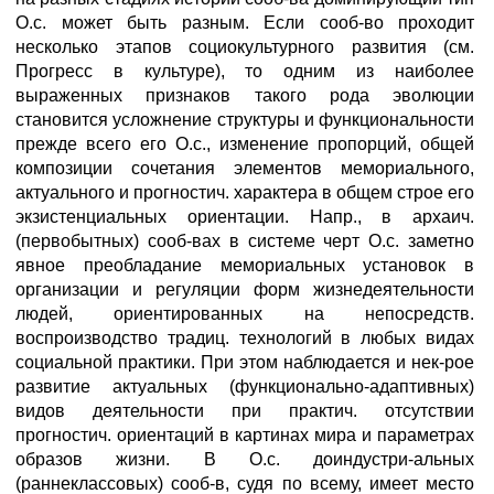
О.с. может быть разным. Если сооб-во проходит
несколько этапов социокультурного развития (см.
Прогресс в культуре), то одним из наиболее
выраженных признаков такого рода эволюции
становится усложнение структуры и функциональности
прежде всего его О.с., изменение пропорций, общей
композиции сочетания элементов мемориального,
актуального и прогностич. характера в общем строе его
экзистенциальных ориентации. Напр., в архаич.
(первобытных) сооб-вах в системе черт О.с. заметно
явное преобладание мемориальных установок в
организации и регуляции форм жизнедеятельности
людей, ориентированных на непосредств.
воспроизводство традиц. технологий в любых видах
социальной практики. При этом наблюдается и нек-рое
развитие актуальных (функционально-адаптивных)
видов деятельности при практич. отсутствии
прогностич. ориентаций в картинах мира и параметрах
образов жизни. В О.с. доиндустри-альных
(раннеклассовых) сооб-в, судя по всему, имеет место