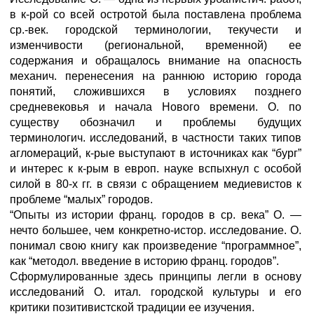
в к-рой со всей остротой была поставлена проблема
ср.-век. городской терминологии, текучести и
изменчивости (региональной, временной) ее
содержания и обращалось внимание на опасность
механич. перенесения на раннюю историю города
понятий, сложившихся в условиях позднего
средневековья и начала Нового времени. О. по
существу обозначил и проблемы будущих
терминологич. исследований, в частности таких типов
агломераций, к-рые выступают в источниках как “бург”
и интерес к к-рым в европ. науке вспыхнул с особой
силой в 80-х гг. в связи с обращением медиевистов к
проблеме “малых” городов.
“Опыты из истории франц. городов в ср. века” О. —
нечто большее, чем конкретно-истор. исследование. О.
понимал свою книгу как произведение “программное”,
как “методол. введение в историю франц. городов”.
Сформулированные здесь принципы легли в основу
исследований О. итал. городской культуры и его
критики позитивистской традиции ее изучения.