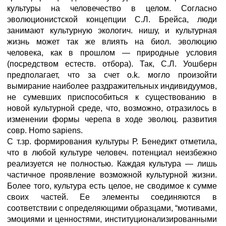
культуры на человечество в целом. Согласно
эволюционистской концепции С.Л. Брейса, люди
занимают культурную экологич. нишу, и культурная
жизнь может так же влиять на биол. эволюцию
человека, как в прошлом — природные условия
(посредством естеств. отбора). Так, С.Л. Уошберн
предполагает, что за счет o.k. могло произойти
вымирание наиболее раздражительных индивидуумов,
не сумевших приспособиться к существованию в
новой культурной среде, что, возможно, отразилось в
изменении формы черепа в ходе эволюц. развития
совр. Homo sapiens.
С т.зр. формирования культуры Р. Бенедикт отметила,
что в любой культуре человеч. потенциал неизбежно
реализуется не полностью. Каждая культура — лишь
частичное проявление возможной культурной жизни.
Более того, культура есть целое, не сводимое к сумме
своих частей. Ее элементы соединяются в
соответствии с определяющими образцами, “мотивами,
эмоциями и ценностями, институционализированными