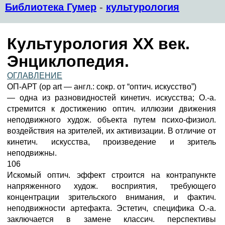
Библиотека Гумер
-
культурология
Культурология XX век.
Энциклопедия.
ОГЛАВЛЕНИЕ
ОП-АРТ (op art — англ.: сокр. от “оптич. искусство”)
— одна из разновидностей кинетич. искусства; О.-а.
стремится к достижению оптич. иллюзии движения
неподвижного худож. объекта путем психо-физиол.
воздействия на зрителей, их активизации. В отличие от
кинетич. искусства, произведение и зритель
неподвижны.
106
Искомый оптич. эффект строится на контрапункте
напряженного худож. восприятия, требующего
концентрации зрительского внимания, и фактич.
неподвижности артефакта. Эстетич, специфика О.-а.
заключается в замене классич. перспективы