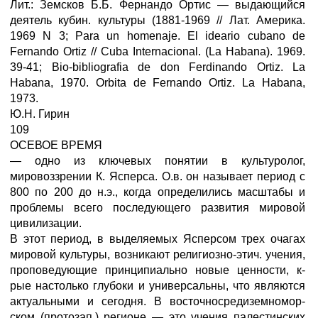
Лит.: Земсков Б.Б. Фернандо Ортис — выдающийся
деятель кубин. культуры (1881-1969 // Лат. Америка.
1969 N 3; Para un homenaje. El ideario cubano de
Fernando Ortiz // Cuba Internacional. (La Habana). 1969.
39-41; Bio-bibliografia de don Ferdinando Ortiz. La
Habana, 1970. Orbita de Fernando Ortiz. La Habana,
1973.
Ю.Н. Гирин
109
ОСЕВОЕ ВРЕМЯ
— одно из ключевых понятии в культуролог,
мировоззрении К. Ясперса. О.в. он называет период с
800 по 200 до н.э., когда определились масштабы и
проблемы всего последующего развития мировой
цивилизации.
В этот период, в выделяемых Ясперсом трех очагах
мировой культуры, возникают религиозно-этич. учения,
проповедующие принципиально новые ценности, к-
рые настолько глубоки и универсальны, что являются
актуальными и сегодня. В восточносредиземномор-
ском (протозап.) регионе — это учения палестинских