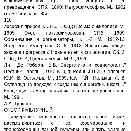
Kulturwissenschaft. Lpz., 1909; Энергия и ее
превращения. СПб., 1890; Натурфилософия. М., 1902
(то же под назв.: Фи-
110
лософия природы. СПб., 1903); Письма о живописи. М.,
1905; Очерк натурфилософии. СПб., 1909;
Организация и организаторы, ч. 1-2. М., 1912-13;
Энергетич. императив. СПб., 1913; Энергетика общих
законов прогресса // Новые идеи в социологии. Сб. 3.
СПб., 1914; Цветоведение. М.-Л., 1926.
Лит.: Де Роберти Е.В. Энергетика и социология //
Вестник Европы. 1910. N 3, 4; Родный Н.И., Соловьев
Ю.И. В. Оствальд. М., 1969; Круг Г.Й., Польман Л. В.
Оствальд на подходе к созданию синергетич. школы //
Концепция самоорганизации в истор. ретроспективе.
М., 1994.
А.А. Трошин
ОТБОР КУЛЬТУРНЫЙ
- измерение культурного процесса, к-рое может
рассматриваться с т.зр. формирования и
трансформации данной культуры или с т.зр. влияния