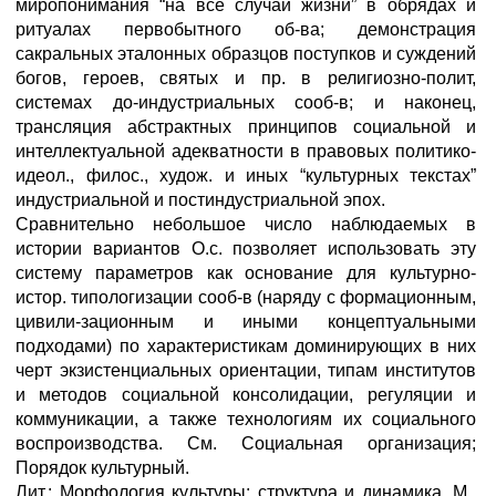
миропонимания “на все случаи жизни” в обрядах и
ритуалах первобытного об-ва; демонстрация
сакральных эталонных образцов поступков и суждений
богов, героев, святых и пр. в религиозно-полит,
системах до-индустриальных сооб-в; и наконец,
трансляция абстрактных принципов социальной и
интеллектуальной адекватности в правовых политико-
идеол., филос., худож. и иных “культурных текстах”
индустриальной и постиндустриальной эпох.
Сравнительно небольшое число наблюдаемых в
истории вариантов О.с. позволяет использовать эту
систему параметров как основание для культурно-
истор. типологизации сооб-в (наряду с формационным,
цивили-зационным и иными концептуальными
подходами) по характеристикам доминирующих в них
черт экзистенциальных ориентации, типам институтов
и методов социальной консолидации, регуляции и
коммуникации, а также технологиям их социального
воспроизводства. См. Социальная организация;
Порядок культурный.
Лит.: Морфология культуры: структура и динамика, М.,