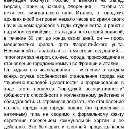
вынужден покинуть Россию и выехать на Запад.
Берлин, Париж и, наконец, Флоренция — таковы гл.
вехи его эмигрантского пути. Италия, в городских
архивах к-рой он провел немало часов во время своих
научных командировок в годы студенчества и работы
над магистерской дис., стала для него второй родиной;
в течение 30 лет, до конца своих дней, он — проф.
медиевистики филол. ф-та Флорентийского ун-та.
Неизменной оставалась и гл. тема его исследований —
типология зап.-европ. ср.-век. города, происхождение и
становление городских коммун во Франции и Италии.
Гл. задача его исследования — уяснение в каждом
конкр. случае особенностей становления города как
“публично-правовой целостности” и формирование в
ходе этого процесса “городской ассоциативности”
(общности): способности к коллективному действию и
солидарности. О. стремился показать, что становление
ср.-век. города как города нового (по сравнению с
античным) типа не сводимо к формальному факту
обретения поселением коммунальной хартии и ее
действию. Это был длит. и сложный процесс,в к-ром