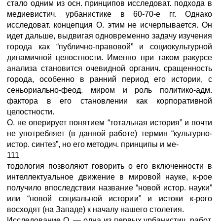
стало одним из осн. принципов исследоват. подхода в
медиевистич. урбанистике в 60-70-е гг. Однако
исследоват. концепция О. этим не исчерпывается. Он
идет дальше, выдвигая одновременно задачу изучения
города как “публично-правовой” и социокультурной
динамичной целостности. Именно при таком ракурсе
анализа становится очевидной органич. сращенность
города, особенно в ранний период его истории, с
сеньориально-феод. миром и роль политико-адм.
фактора в его становлении как корпоративной
целостности.
О. не оперирует понятием “тотальная история” и почти
не употребляет (в данной работе) термин “культурно-
истор. синтез”, но его методич. принципы и ме-
111
тодология позволяют говорить о его включенности в
интеллектуальное движение в мировой науке, к-рое
получило впоследствии название “новой истор. науки”
или “новой социальной истории” и истоки к-рого
восходят (на Западе) к началу нашего столетия.
Исследование О. — одна из первых урбанистич. работ,