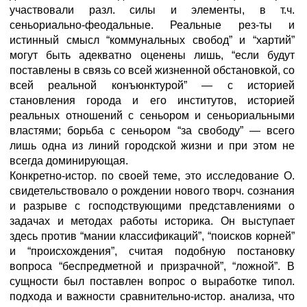
участвовали разл. силы и элементы, в т.ч.
сеньориально-феодальные. Реальные рез-ты и
истинный смысл “коммунальных свобод” и “хартий”
могут быть адекватно оценены лишь, “если будут
поставлены в связь со всей жизненной обстановкой, со
всей реальной конъюнктурой” — с историей
становления города и его институтов, историей
реальных отношений с сеньором и сеньориальными
властями; борьба с сеньором “за свободу” — всего
лишь одна из линий городской жизни и при этом не
всегда доминирующая.
Конкретно-истор. по своей теме, это исследование О.
свидетельствовало о рождении нового творч. сознания
и разрыве с господствующими представлениями о
задачах и методах работы историка. Он выступает
здесь против “мании классификаций”, “поисков корней”
и “происхождения”, считая подобную постановку
вопроса “беспредметной и призрачной”, “ложной”. В
сущности был поставлен вопрос о выработке типол.
подхода и важности сравнительно-истор. анализа, что