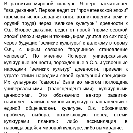
В развитии мировой культуры Ясперс насчитывает
“два дыхания”. Первое ведет от “прометеевской эпохи”
(времени использования огня, возникновения речи и
орудий труда) через “великие культуры” древности к
О.в. Второе дыхание ведет от новой “прометеевской
эпохи” (эпохи науки и техники, к-рая длится до сих пор)
через будущие “великие культуры” к далекому второму
О.в., с к-рым связано “подлинное становление
человека”. По мнению Ясперса, универсальные
культурные ценности, порожденные в О.в. и усвоенные
народами “великих культур” древности, привели к
утрате этими народами своей культурной специфики.
Их культурная “самость” была во многом поглощена
универсальными (трансцендентными) культурными
ценностями. Это обозначило вектор развития
наиболее значимых мировых культур в направлении к
единой общечеловеч. культуре. О.в. обозначило
проблему выбора, возникающую перед всеми
культурами планеты: либо ассимиляция в
нарождающейся мировой культуре, либо вымирание.